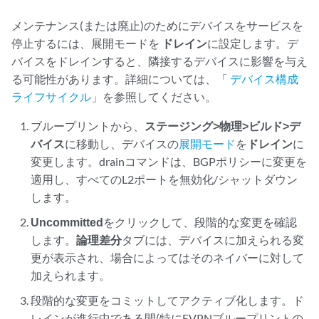
メンテナンス(または廃止)のためにデバイスをサービスを
停止するには、展開モードを
ドレイン
に設定します。デ
バイスをドレインすると、隣接するデバイスに影響を与え
る可能性があります。詳細については、「
デバイス構成
ライフサイクル
」を参照してください。
ブループリントから、
ステージング>物理>ビルド>デ
バイス
に移動し、デバイスの
展開モード
を
ドレイン
に
変更します。drainコマンドは、BGPポリシーに変更を
適用し、すべてのL2ポートを無効化/シャットダウン
します。
Uncommitted
をクリックして、段階的な変更を確認
します。
論理差分
タブには、デバイスに加えられる変
更が表示され、場合によってはそのネイバーに対して
加えられます。
段階的な変更をコミットしてアクティブ化します。ド
レインが進行中である間(特にEVPNブループリントの