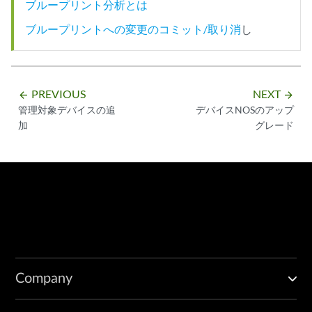
ブループリント分析とは
ブループリントへの変更のコミット/取り消
し
PREVIOUS
NEXT
arrow_backward
arrow_forward
管理対象デバイスの追
デバイスNOSのアップ
加
グレード
Company