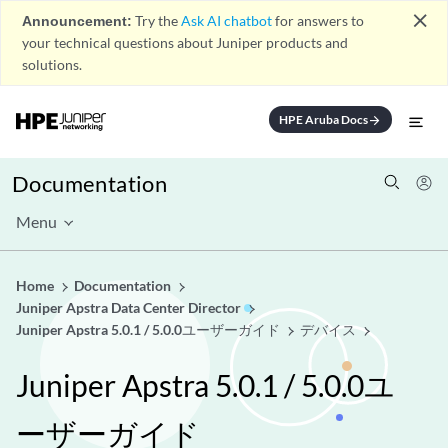
close
Announcement:
Try the
Ask AI chatbot
for answers to
your technical questions about Juniper products and
solutions.
HPE Aruba Docs
arrow_forward
Documentation
Menu
Home
Documentation
Juniper Apstra Data Center Director
Juniper Apstra 5.0.1 / 5.0.0ユーザーガイド
デバイス
Juniper Apstra 5.0.1 / 5.0.0ユ
ーザーガイド