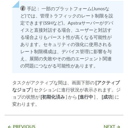
手記：
一部のプラットフォーム(Junosな
ど)では、管理トラフィックのレート制限を設
定できます(SSHなど)。Apstraサーバーがデバ
イスと直接対話する場合、ユーザーと対話す
る場合よりもバースト性が高くなる可能性が
あります。セキュリティの強化に使用される
レート制限構成は、デバイス管理に影響を与
え、展開の失敗やその他のエージェント関連
の問題につながる可能性があります。
タスクがアクティブな間は、画面下部の
[アクティブ
なジョブ
] セクションに進行状況が表示されます。ジ
ョブの状態が
[初期化済み
] から
[進行中
] 、
[成功
] に
変わります。
PREVIOUS
NEXT
arrow_backward
arrow_forward