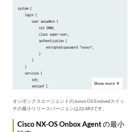
system {

    login {

        user aosadmin {

            uid 2000;

            class super-user;

            authentication {

                encrypted-password "xxxxx";

            }

        }

    }

    services {

        ssh;

Show
more
        netconf {

            ssh;

        }

オンボックスエージェントのJunos OS Evolvedスイッ
    }

チの最小リリースバージョンは22.4R3です。
    management-instance;

}

Cisco NX-OS Onbox Agent の最小
interfaces {

    em0 {
