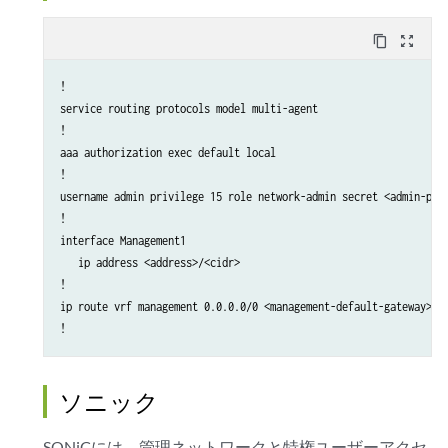
content_copy
zoom_out_map
!

service routing protocols model multi-agent

!

aaa authorization exec default local

!

username admin privilege 15 role network-admin secret <admin-pass
!

interface Management1

   ip address <address>/<cidr>

!

ip route vrf management 0.0.0.0/0 <management-default-gateway>

!
ソニック
SONiCには、管理ネットワークと特権ユーザーアクセ