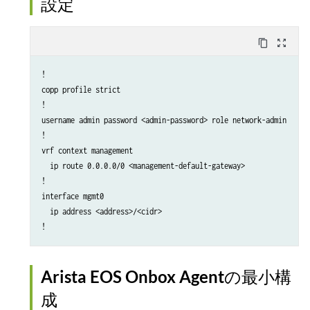
設定
        unit 0 {

            family inet {

content_copy
zoom_out_map
                address <address>/<cidr>;

            }

!

        }

copp profile strict

    }

!

}

username admin password <admin-password> role network-admin

routing-instances {

!

    mgmt_junos {

vrf context management

        routing-options {

  ip route 0.0.0.0/0 <management-default-gateway>

            static {

!

                route 0.0.0.0/0 next-hop <management-default-gate
interface mgmt0

            }

  ip address <address>/<cidr>

        }

!
    }

}
Arista EOS Onbox Agentの最小構
成