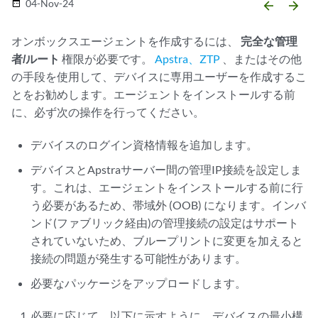
04-Nov-24
date_range
arrow_backward
arrow_forward
オンボックスエージェントを作成するには、
完全な管理
者/ルート
権限が必要です。
Apstra、ZTP
、またはその他
の手段を使用して、デバイスに専用ユーザーを作成するこ
とをお勧めします。エージェントをインストールする前
に、必ず次の操作を行ってください。
デバイスのログイン資格情報を追加します。
デバイスとApstraサーバー間の管理IP接続を設定しま
す。これは、エージェントをインストールする前に行
う必要があるため、帯域外 (OOB) になります。インバ
ンド(ファブリック経由)の管理接続の設定はサポート
されていないため、ブループリントに変更を加えると
接続の問題が発生する可能性があります。
必要なパッケージをアップロードします。
必要に応じて、以下に示すように、デバイスの最小構