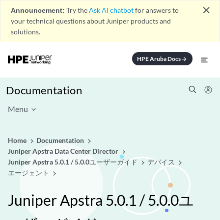
close
Announcement:
Try the
Ask AI chatbot
for answers to
your technical questions about Juniper products and
solutions.
HPE Aruba Docs
arrow_forward
Documentation
Menu
Home
Documentation
Juniper Apstra Data Center Director
Juniper Apstra 5.0.1 / 5.0.0ユーザーガイド
デバイス
エージェント
Juniper Apstra 5.0.1 / 5.0.0ユ