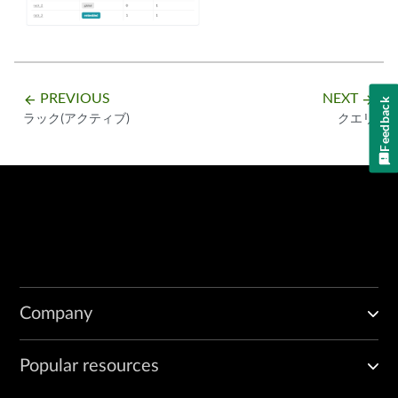
PREVIOUS
NEXT
arrow_backward
arrow_forward
Feedback
ラック(アクティブ)
クエリ
Company
Popular resources