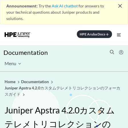
close
Announcement:
Try the
Ask AI chatbot
for answers to
your technical questions about Juniper products and
solutions.
HPE Aruba Docs
arrow_forward
Documentation
Menu
Home
Documentation
Juniper Apstra 4.2.0カスタムテレメトリコレクションのフォーカ
スガイド
Juniper Apstra 4.2.0カスタム
テレメトリコレクションの