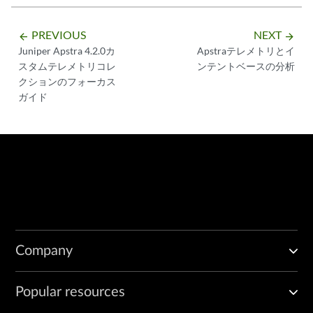
PREVIOUS
NEXT
arrow_backward
arrow_forward
Juniper Apstra 4.2.0カ
Apstraテレメトリとイ
スタムテレメトリコレ
ンテントベースの分析
クションのフォーカス
ガイド
Company
Popular resources