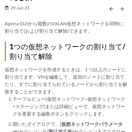
29-Jun-25
date_range
arrow_backward
arrow_forward
Apstra GUIから複数のVXLAN仮想ネットワークを同時に
割り当て(および割り当て解除)できます。
1つの仮想ネットワークの割り当て/
割り当て解除
仮想ネットワークを作成するときは、1 つ以上のノードに
割り当てます。VNを編集して、追加のノードに割り当て
たり、すでに割り当てられているノードから割り当てを解
除することができます。
テーブルビュー(仮想ネットワーク>仮想ネットワーク
>ステージング)または詳細ビューで、仮想ネットワー
クを更新する編集ボタンをクリックします。
開いたダイアログで、[
仮想ネットワークパラメータ
ー
]セクションを[
割り当て先
]セクションまでスクロー