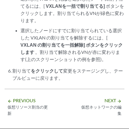
てるには、[
VXLANを一括で割り当てる]
ボタンを
クリックします。割り当てられるVNが緑色に変わ
ります。
選択したノードにすでに割り当てられている選択
した VXLAN の割り当てを解除するには、[
VXLAN の割り当てを一括解除] ボタンをクリック
します
。割り当て解除されるVNが赤に変わりま
す(上のスクリーンショットの例を参照)。
割り当て
をクリックして
変更をステージングし、テー
ブルビューに戻ります。
PREVIOUS
NEXT
arrow_backward
arrow_forward
仮想リソース割当の更
仮想ネットワークの編
新
集