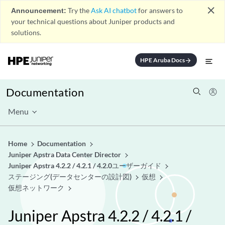
close
Announcement:
Try the
Ask AI chatbot
for answers to
your technical questions about Juniper products and
solutions.
HPE Aruba Docs
arrow_forward
Documentation
Menu
Home
Documentation
Juniper Apstra Data Center Director
Juniper Apstra 4.2.2 / 4.2.1 / 4.2.0ユーザーガイド
ステージング(データセンターの設計図)
仮想
仮想ネットワーク
Juniper Apstra 4.2.2 / 4.2.1 /