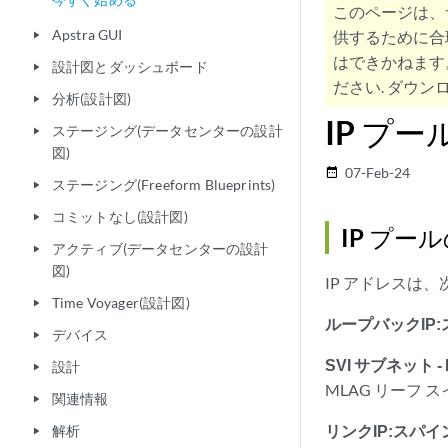
このページは、
Apstra GUI
供するために合
play_arrow
はできかねます
設計図とダッシュボード
play_arrow
ださい. ダウンロ
分析(設計図)
play_arrow
IP プー
ステージング(データセンターの設計
play_arrow
図)
07-Feb-24
date_range
ステージング(Freeform Blueprints)
play_arrow
コミットなし(設計図)
play_arrow
IP プー
アクティブ(データセンターの設計
play_arrow
図)
IP アドレスは
Time Voyager(設計図)
play_arrow
ループバックIP:
デバイス
play_arrow
SVI サブネット -
設計
play_arrow
MLAG リーフ
関連情報
play_arrow
リンクIP:スパイ
解析
play_arrow