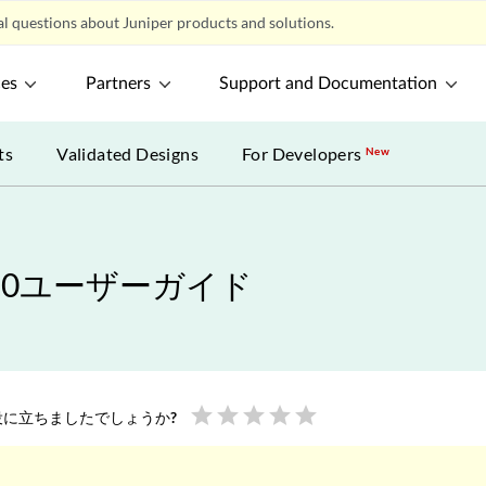
l questions about Juniper products and solutions.
ces
Partners
Support and Documentation
ts
Validated Designs
For Developers
New
1 / 4.2.0ユーザーガイド
star
star
star
star
star
に立ちましたでしょうか?