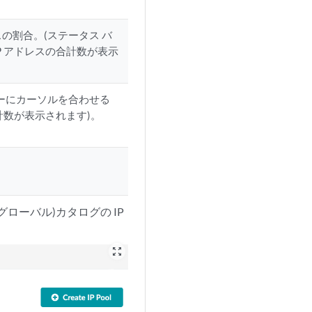
スの割合。(ステータス バ
P アドレスの合計数が表示
バーにカーソルを合わせる
合計数が表示されます)。
グローバル)カタログの IP
zoom_out_map