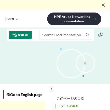
close
HPE Aruba Networking
Learn
arrow_forward
documentation
Ask AI
keyboard_arrow_right
Go to English page
このページの目次
IP プールの概要