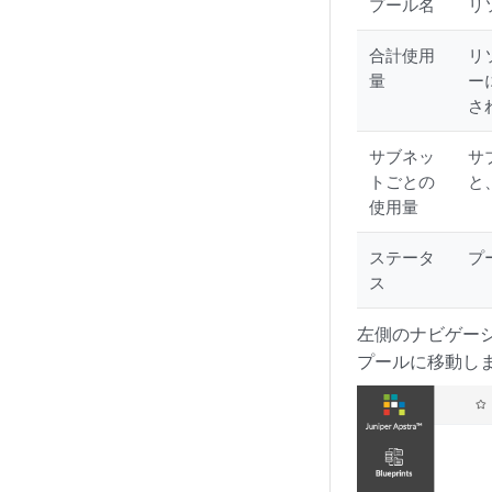
プール名
リ
合計使用
リ
量
ー
さ
サブネッ
サ
トごとの
と
使用量
ステータ
プ
ス
左側のナビゲー
プールに移動しま