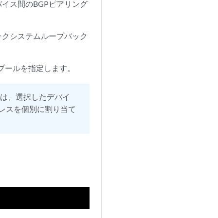
イス間のBGPピアリング
ックシステムループバック
。
 プールを指定します。
合は、選択したデバイ
ドレスを個別に割り当て