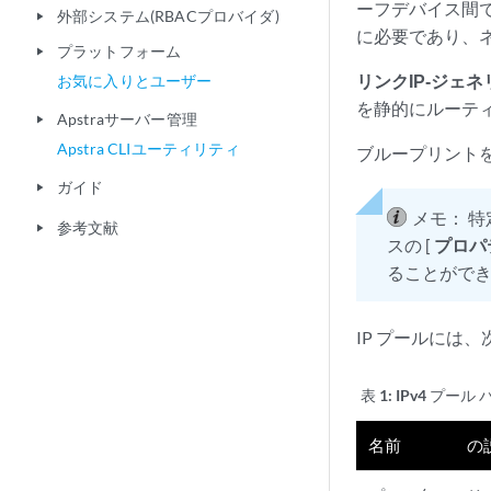
ーフデバイス間で
外部システム(RBACプロバイダ)
play_arrow
に必要であり、
プラットフォーム
play_arrow
リンクIP-ジェネ
お気に入りとユーザー
を静的にルーテ
Apstraサーバー管理
play_arrow
Apstra CLIユーティリティ
ブループリントを
ガイド
play_arrow
メモ：
特
参考文献
play_arrow
スの [
プロパ
ることがで
IP プールには
表 1:
IPv4 プール
名前
の