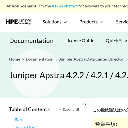
Announcement:
Try the
Ask AI chatbot
for answers to your technica
Solutions
Products
Servi
Documentation
License Guide
Quick Star
Home
Documentation
Juniper Apstra Data Center Director
Juniper Apstra 4.2.2 / 4.2.
keyboard_arrow_left
Table of Contents
Expand all
この機械翻訳はお役
導入
免責事項:
今すぐ始める