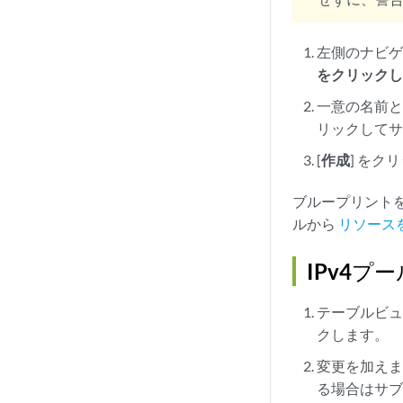
左側のナビ
をクリック
一意の名前と
リックして
[
作成
] を
ブループリント
ルから
リソース
IPv4プ
テーブルビュ
クします。
変更を加えま
る場合はサ