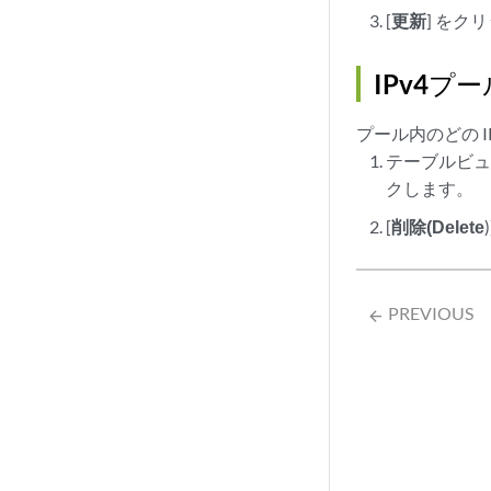
[
更新
] を
IPv4プ
プール内のどの 
テーブルビュ
クします。
[
削除(Delete
PREVIOUS
arrow_backward