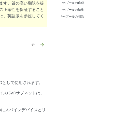
ます。質の高い翻訳を提
IPv4プールの作成
の正確性を保証すること
IPv4プールの編集
は、英語版を参照してく
IPv4プールの削除
arrow_backward
arrow_forward
IDとして使用されます。
ス(SVI)サブネットは、
ためにスパインデバイスとリ