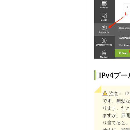
IPv4プ
注意：
I
です。無効な
ります。たとえ
ますが、展開
り当てると
せずに、警