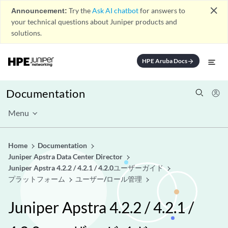
close
Announcement:
Try the
Ask AI chatbot
for answers to
your technical questions about Juniper products and
solutions.
HPE Aruba Docs
arrow_forward
Documentation
Menu
Home
Documentation
Juniper Apstra Data Center Director
Juniper Apstra 4.2.2 / 4.2.1 / 4.2.0ユーザーガイド
プラットフォーム
ユーザー/ロール管理
Juniper Apstra 4.2.2 / 4.2.1 /