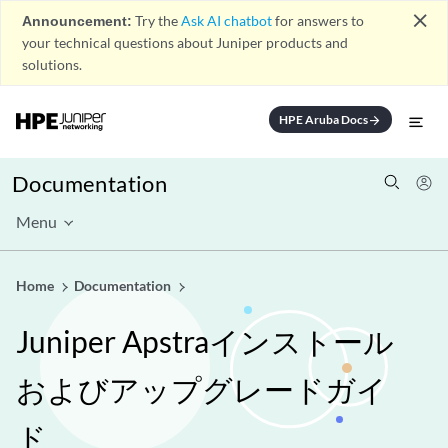
close
Announcement:
Try the
Ask AI chatbot
for answers to
your technical questions about Juniper products and
solutions.
HPE Aruba Docs
arrow_forward
Documentation
Menu
Home
Documentation
Juniper Apstraインストール
およびアップグレードガイ
ド