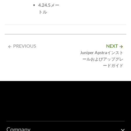
4.24.5メー
トル
PREVIOUS
NEXT
arrow_backward
arrow_forward
Juniper Apstraインスト
ールおよびアップグレ
ードガイド
Company