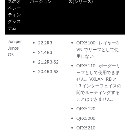
スのオ
バージョン
ス(シリーズ)
ペレー
ティン
グシス
テム
Juniper
22.2R3
QFX5100 - レイヤー3
Junos
VNIでリーフとして使
21.4R3
OS
用しない
21.2R3-S2
QFX5110 - ボーダーリ
20.4R3-S3
ーフとして使用できま
せん。VXLAN IRB と
L3 インターフェイスの
間でルーティングする
ことはできません。
QFX5120
QFX5200
QFX5210