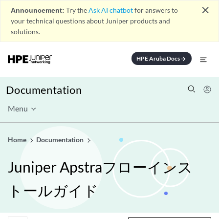
close
Announcement:
Try the
Ask AI chatbot
for answers to
your technical questions about Juniper products and
solutions.
HPE Aruba Docs
arrow_forward
Documentation
Menu
Home
Documentation
Juniper Apstraフローインス
トールガイド