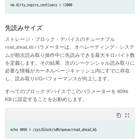
vm.dirty_expire_centisecs = 12000
先読みサイズ
ストレージ・ブロック・デバイスのチューナブル
パラメーターは、オペレーティング・システ
read_ahead_kb
ムが順次読み取り操作中に先読みできる最大キロバイト数
を定義します。その結果、次のシーケンシャル読み取りに
必要な情報がカーネルページキャッシュ内にすでに存在
し、読み取りI/Oパフォーマンスが向上します。
すべてのブロック デバイスでこのパラメーターを 4096
KB に設定することをお勧めします。
content_copy
zoom_out_map
echo 4096 > /sys/block/sdN/queue/read_ahead_kb