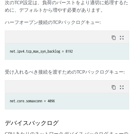
次のTCP設定は、負荷のバーストをより適切に処理するた
めに、デフォルトから増やす必要があります。
ハーフオープン接続のTCPバックログキュー:
content_copy
zoom_out_map
net.ipv4.tcp_max_syn_backlog = 8192
受け入れるべき接続を渡すためのTCPバックログキュー:
content_copy
zoom_out_map
net.core.somaxconn = 4096
デバイスバックログ
CPU あたりのネットワーク デバイス バックログ キューの