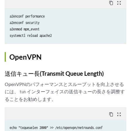
content_copy
zoom_out_map
a2enconf performance

a2enconf security

a2enmod mpm_event

systemctl reload apache2
OpenVPN
送信キュー長(Transmit Queue Length)
OpenVPNのパフォーマンスとスループットを向上させる
には、
インターフェイスの送信キューの長さを調整す
tun
ることをお勧めします。
content_copy
zoom_out_map
echo "txqueuelen 2000" >> /etc/openvpn/netrounds.conf
