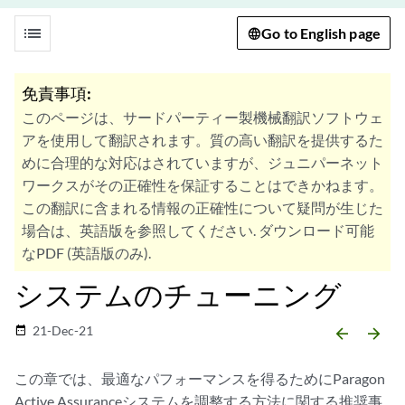
list
Go to English page
免責事項:
このページは、サードパーティー製機械翻訳ソフトウェ
アを使用して翻訳されます。質の高い翻訳を提供するた
めに合理的な対応はされていますが、ジュニパーネット
ワークスがその正確性を保証することはできかねます。
この翻訳に含まれる情報の正確性について疑問が生じた
場合は、英語版を参照してください. ダウンロード可能
なPDF (英語版のみ).
システムのチューニング
21-Dec-21
date_range
arrow_backward
arrow_forward
この章では、最適なパフォーマンスを得るためにParagon
Active Assuranceシステムを調整する方法に関する推奨事