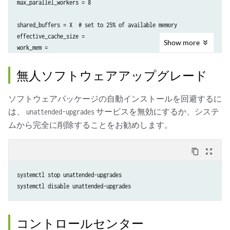
max_parallel_workers = 8

shared_buffers = X  # set to 25% of available memory

effective_cache_size =

Show
more
work_mem =

maintenance_work_mem =

無人ソフトウェアアップグレード
temp_buffers = 16MB

wal_buffers = 16MB

ソフトウェアパッケージの自動インストールを回避するに
18wal_compression = on
は、
サービスを無効にするか、システ
unattended-upgrades
ムから完全に削除することをお勧めします。
content_copy
zoom_out_map
systemctl stop unattended-upgrades

systemctl disable unattended-upgrades
コントロールセンター