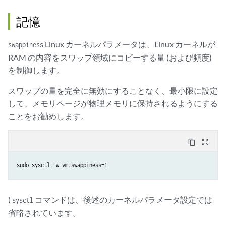
記憶
Linux カーネルパラメータは、Linux カーネルが
swappiness
RAM の内容をスワップ領域にコピーする量 (および頻度)
を制御します。
スワップの量を完全に無効にすることなく、最小限に設定
して、メモリページが物理メモリに保持されるようにする
ことをお勧めします。
content_copy
zoom_out_map
sudo sysctl -w vm.swappiness=1
(
コマンドは、後述のカーネルパラメータ設定では
sysctl
省略されています。