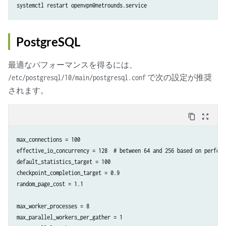
systemctl restart openvpn@netrounds.service
PostgreSQL
最適なパフォーマンスを得るには、
で次の設定が推奨
/etc/postgresql/10/main/postgresql.conf
されます。
content_copy
zoom_out_map
max_connections = 100

effective_io_concurrency = 128  # between 64 and 256 based on perform
default_statistics_target = 100

checkpoint_completion_target = 0.9

random_page_cost = 1.1

max_worker_processes = 8

max_parallel_workers_per_gather = 1
