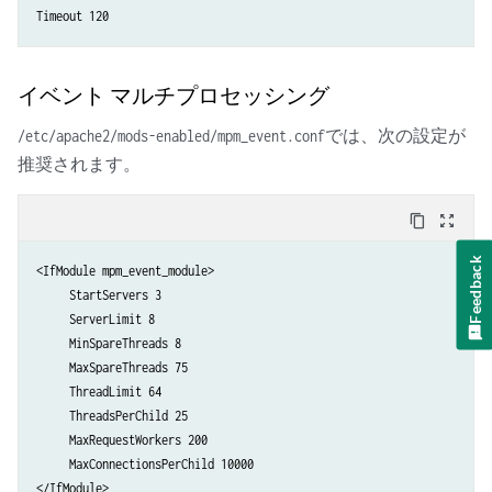
Timeout 120
イベント マルチプロセッシング
では、次の設定が
/etc/apache2/mods-enabled/mpm_event.conf
推奨されます。
content_copy
zoom_out_map
Feedback
<IfModule mpm_event_module>

     StartServers 3

     ServerLimit 8

     MinSpareThreads 8

     MaxSpareThreads 75

     ThreadLimit 64

     ThreadsPerChild 25

     MaxRequestWorkers 200

     MaxConnectionsPerChild 10000

</IfModule>