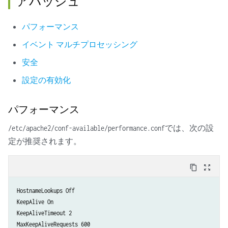
アパッシュ
パフォーマンス
イベント マルチプロセッシング
安全
設定の有効化
パフォーマンス
では、次の設
/etc/apache2/conf-available/performance.conf
定が推奨されます。
content_copy
zoom_out_map
HostnameLookups Off

KeepAlive On

KeepAliveTimeout 2

MaxKeepAliveRequests 600
