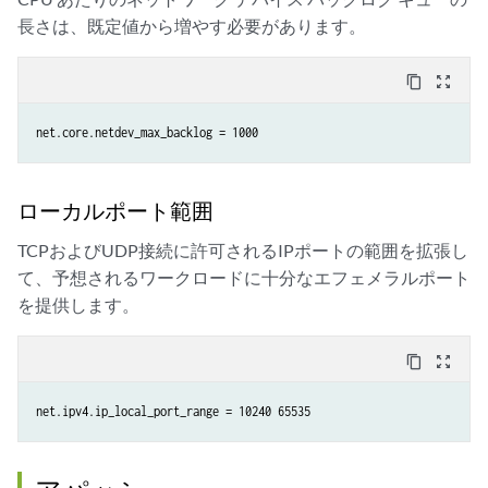
長さは、既定値から増やす必要があります。
content_copy
zoom_out_map
net.core.netdev_max_backlog = 1000
ローカルポート範囲
TCPおよびUDP接続に許可されるIPポートの範囲を拡張し
て、予想されるワークロードに十分なエフェメラルポート
を提供します。
content_copy
zoom_out_map
net.ipv4.ip_local_port_range = 10240 65535