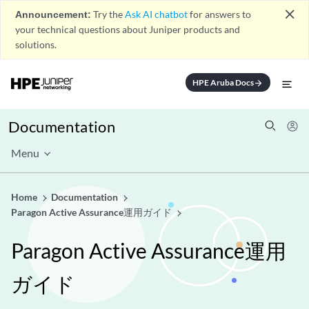
close
Announcement:
Try the
Ask AI chatbot
for answers to
your technical questions about Juniper products and
solutions.
HPE Aruba Docs
arrow_forward
Documentation
Menu
Home
Documentation
Paragon Active Assurance運用ガイド
Paragon Active Assurance運用
ガイド