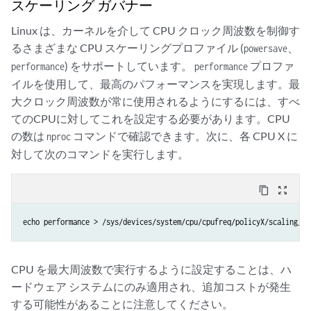
スケーリング ガバナー
Linux は、カーネルを介して CPU クロック周波数を制御す
るさまざまな CPU スケーリングプロファイル (
、
powersave
) をサポートしています。
プロファ
performance
performance
イルを使用して、最高のパフォーマンスを実現します。最
大クロック周波数が常に使用されるようにするには、すべ
てのCPUに対してこれを設定する必要があります。CPU
の数は
コマンドで確認できます。次に、各 CPU X に
nproc
対して次のコマンドを実行します。
content_copy
zoom_out_map
echo performance > /sys/devices/system/cpu/cpufreq/policyX/scaling_go
CPU を最大周波数で実行するように設定することは、ハ
ードウェア システムにのみ適用され、追加コストが発生
する可能性があることに注意してください。