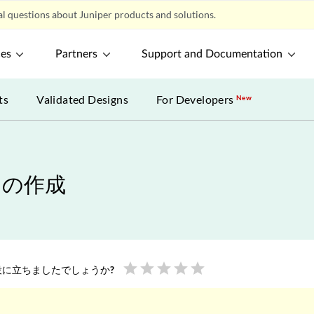
l questions about Juniper products and solutions.
ces
Partners
Support and Documentation
ts
Validated Designs
For Developers
New
ージの作成
star
star
star
star
star
に立ちましたでしょうか?