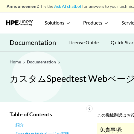
Announcement:
Try the
Ask AI chatbot
for answers to your technica
Solutions
Products
Servi
Documentation
License Guide
Quick Star
Home
Documentation
カスタムSpeedtest Webペ
keyboard_arrow_left
Table of Contents
この機械翻訳はお役
紹介
免責事項:
Speedtest Webページの実装