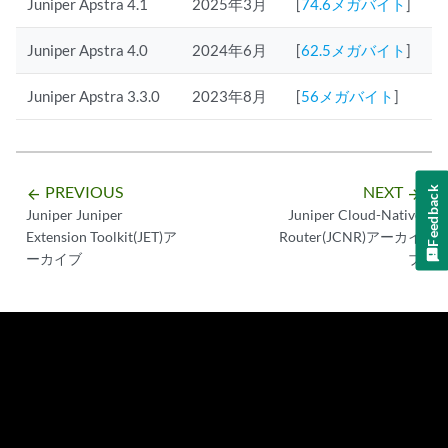
Juniper Apstra 4.1
2025年3月
[
74.6メガバイト
]
Juniper Apstra 4.0
2024年6月
[
62.5メガバイト
]
Juniper Apstra 3.3.0
2023年8月
[
56メガバイト
]
PREVIOUS
NEXT
Feedback
arrow_backward
arrow_forward
Juniper Juniper
Juniper Cloud-Native
Extension Toolkit(JET)ア
Router(JCNR)アーカイ
ーカイブ
ブ