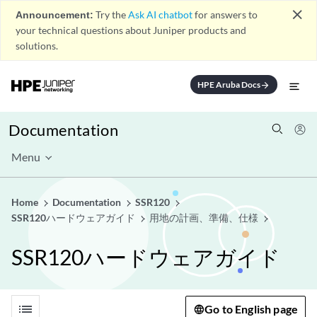
close
Announcement:
Try the
Ask AI chatbot
for answers to
your technical questions about Juniper products and
solutions.
HPE Aruba Docs
arrow_forward
Documentation
Menu
Home
Documentation
SSR120
SSR120ハードウェアガイド
用地の計画、準備、仕様
SSR120ハードウェアガイド
list
Go to English page