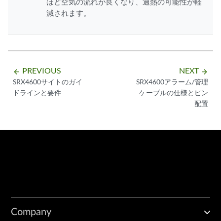
ほど空気の流れが良くなり、過熱の可能性が軽
減されます。
PREVIOUS
NEXT
arrow_backward
arrow_forward
SRX4600サイトのガイ
SRX4600アラーム/管理
ドラインと要件
ケーブルの仕様とピン
配置
Company