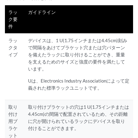
ラッ
ガイドライン
ク要
件
ラッ
デバイスは、1 U(1.75インチまたは4.45cm)刻み
クタ
で間隔をあけてブラケット穴または穴パターン
イプ
を備えたラックに取り付けることができ、重量
を支えるためのサイズと強度の要件を満たして
います。
Uは、Electronics Industry Associationによって定
義された標準ラックユニットです。
取り
取り付けブラケットの穴は1 U(1.75インチまたは
付け
4.45cm)の間隔で配置されているため、その距離
用ブ
に穴が開けられているラックにデバイスを取り
ラケ
付けることができます。
ット