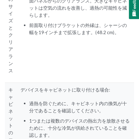
Feedback
面パネルからのクリアランス。大きなキャビネ
サ
ットは空気の流れを改善し、過熱の可能性を減
イ
らします。
ズ
前面取り付けブラケットの外縁は、シャーシの
と
幅を19インチまで拡張します。(48.2 cm)。
ク
リ
ア
ラ
ン
ス
キ
デバイスをキャビネットに取り付ける場合:
ャ
過熱を防ぐために、キャビネット内の換気が十
ビ
分であることを確認してください。
ネ
ッ
1つまたは複数のデバイスの熱出力を放散させる
ト
ために、十分な冷気が供給されていることを確
の
認します。