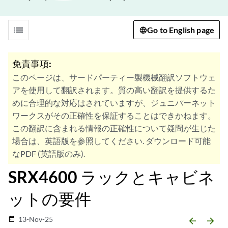
list
Go to English page
免責事項:
このページは、サードパーティー製機械翻訳ソフトウェ
アを使用して翻訳されます。質の高い翻訳を提供するた
めに合理的な対応はされていますが、ジュニパーネット
ワークスがその正確性を保証することはできかねます。
この翻訳に含まれる情報の正確性について疑問が生じた
場合は、英語版を参照してください. ダウンロード可能
なPDF (英語版のみ).
SRX4600 ラックとキャビネ
ットの要件
13-Nov-25
date_range
arrow_backward
arrow_forward