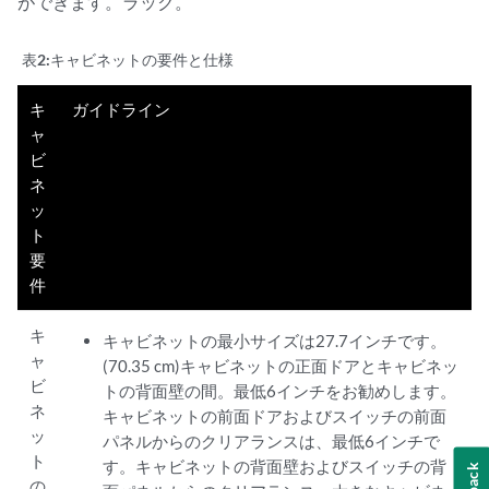
ができます。ラック。
表2:
キャビネットの要件と仕様
キ
ガイドライン
ャ
ビ
ネ
ッ
ト
要
件
キ
キャビネットの最小サイズは27.7インチです。
ャ
(70.35 cm)キャビネットの正面ドアとキャビネッ
ビ
トの背面壁の間。最低6インチをお勧めします。
ネ
キャビネットの前面ドアおよびスイッチの前面
ッ
パネルからのクリアランスは、最低6インチで
ト
す。キャビネットの背面壁およびスイッチの背
の