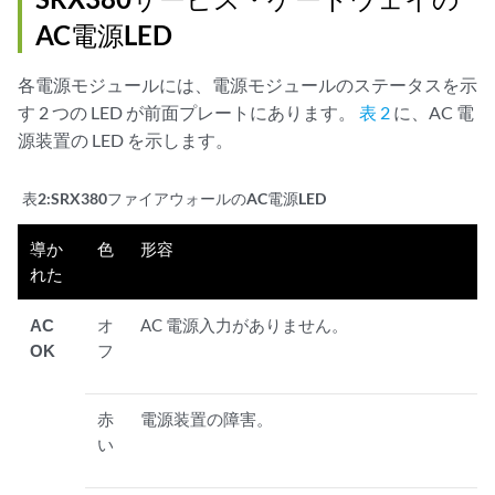
AC電源LED
各電源モジュールには、電源モジュールのステータスを示
す 2 つの LED が前面プレートにあります。
表 2
に、AC 電
源装置の LED を示します。
表2:
SRX380ファイアウォールのAC電源LED
導か
色
形容
れた
AC
オ
AC 電源入力がありません。
OK
フ
赤
電源装置の障害。
い