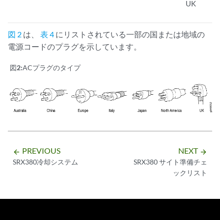
UK
図 2
は、
表 4
にリストされている一部の国または地域の
電源コードのプラグを示しています。
図2:
ACプラグのタイプ
PREVIOUS
NEXT
arrow_backward
arrow_forward
SRX380冷却システム
SRX380 サイト準備チェ
ックリスト