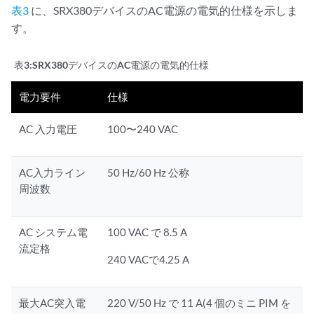
表3
に、SRX380デバイスのAC電源の電気的仕様を示しま
す。
表3:
SRX380デバイスのAC電源の電気的仕様
電力要件
仕様
AC 入力電圧
100〜240 VAC
AC入力ライン
50 Hz/60 Hz 公称
周波数
AC システム電
100 VAC で 8.5 A
流定格
240 VACで4.25 A
最大AC突入電
220 V/50 Hz で 11 A(4 個のミニ PIM を