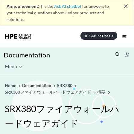
close
Announcement:
Try the
Ask AI chatbot
for answers to
your technical questions about Juniper products and
solutions.
HPE Aruba Docs
arrow_forward
Documentation
Menu
Home
Documentation
SRX380
SRX380ファイアウォールハードウェアガイド
概要
SRX380ファイアウォールハ
ードウェアガイド