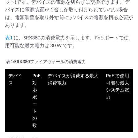
ット)です。デバイスの電源を切らずに交換できます。デ
バイスに電源装置が 1 台しか取り付けられていない場合
は、電源装置を取り外す前にデバイスの電源を切る必要が
あります。
表1
に、SRX380の消費電力を示します。PoE ポートで使
用可能な最大電力は 30 W です。
表1:
SRX380ファイアウォールの消費電力
デバイ
PoE
デバイスが消費する最大
PoE で使用
ス
対
消費電力
可能な最大
応
システム電
ポ
力
ー
ト
の
数