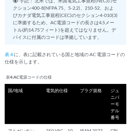
手記：
北米では、米国電気工事規程(NEC)のセ
クション400-8(NFPA 75、5-2.2)、210-52、およ
びカナダ電気工事規程(CEC)のセクション4-010(3)
に準拠するため、AC電源コードの長さは4.5メー
トル(約14.75フィート)を超えてはなりません。デ
バイスに付属のコードは準拠しています。
表 4
に、表に記載されている国と地域の AC 電源コードの
仕様を示します。
表4:
AC電源コードの仕様
国/地域
電気的仕様
プラグ規格
ジュ
ニパ
ーモ
デル
番号
アルゼンチン
250 VAC、10
IRAM 2073
CBL-