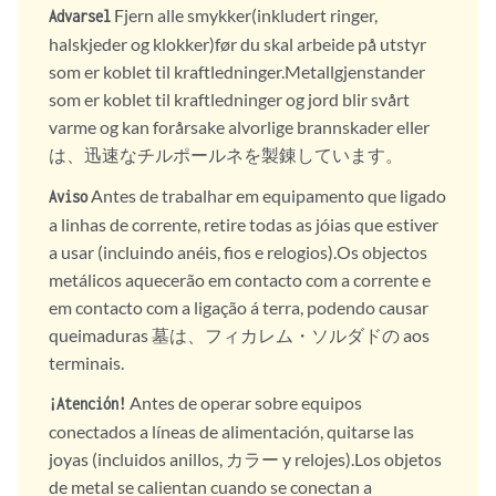
Fjern alle smykker(inkludert ringer,
Advarsel
halskjeder og klokker)før du skal arbeide på utstyr
som er koblet til kraftledninger.Metallgjenstander
som er koblet til kraftledninger og jord blir svårt
varme og kan forårsake alvorlige brannskader eller
は、迅速なチルポールネを製錬しています。
Antes de trabalhar em equipamento que ligado
Aviso
a linhas de corrente, retire todas as jóias que estiver
a usar (incluindo anéis, fios e relogios).Os objectos
metálicos aquecerão em contacto com a corrente e
em contacto com a ligação á terra, podendo causar
queimaduras 墓は、フィカレム・ソルダドの aos
terminais.
Antes de operar sobre equipos
¡Atención!
conectados a líneas de alimentación, quitarse las
joyas (incluidos anillos, カラー y relojes).Los objetos
de metal se calientan cuando se conectan a