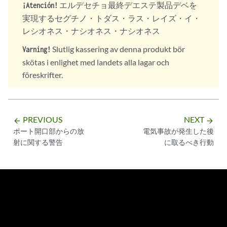
エルデセチョ最終デエステ製品デベを
¡Atención!
実現するセグチノ・トダス・ラス・レイズ・イ・
レシオネス・ナシオネス・ナシオネス
Slutlig kassering av denna produkt bör
Varning!
skötas i enlighet med landets alla lagar och
föreskrifter.
PREVIOUS
NEXT
arrow_backward
arrow_forward
ポート開口部からの放
電気事故が発生した後
射に関する警告
に取るべき行動