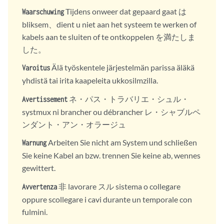
Tijdens onweer dat gepaard gaat は
Waarschuwing
bliksem、dient u niet aan het systeem te werken of
kabels aan te sluiten of te ontkoppelen を満たしま
した。
Älä työskentele järjestelmän parissa äläkä
Varoitus
yhdistä tai irita kaapeleita ukkosilmzilla.
ネ・パス・トラバリエ・シュル・
Avertissement
systmux ni brancher ou débrancher レ・シャブルペ
ンダント・アン・オラージュ
Arbeiten Sie nicht am System und schließen
Warnung
Sie keine Kabel an bzw. trennen Sie keine ab, wennes
gewittert.
非 lavorare スル sistema o collegare
Avvertenza
oppure scollegare i cavi durante un temporale con
fulmini.