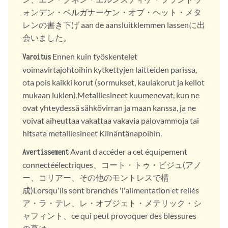
ォンデン・ベルガナーケン・オブ・ヘット・メタ
レンの書き下げ aan de aansluitklemmen lassenに出
会いました。
Ennen kuin työskentelet
Varoitus
voimavirtajohtoihin kytkettyjen laitteiden parissa,
ota pois kaikki korut (sormukset, kaulakorut ja kellot
mukaan lukien).Metalliesineet kuumenevat, kun ne
ovat yhteydessä sähkövirran ja maan kanssa, ja ne
voivat aiheuttaa vakattaa vakavia palovammoja tai
hitsata metalliesineet Kiinäntänapoihin.
Avant d accéder a cet équipement
Avertissement
connectéélectriques、コート・トゥ・ビジュ(アノ
ー、コリアー、その他のモントレスで構
成)Lorsqu'ils sont branchés 'l'alimentation et reliés
ア・ラ・テレ、レ・オブジェト・メテリック・シ
ャフィント、ce qui peut provoquer des blessures