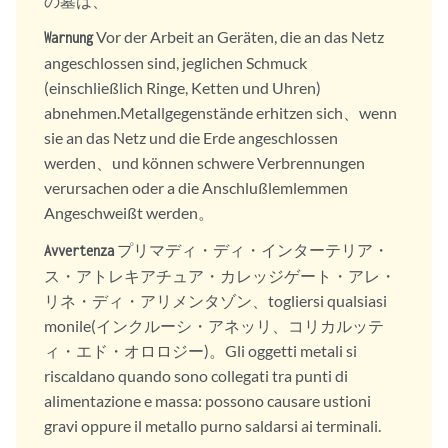
の墓は、
Vor der Arbeit an Geräten, die an das Netz
Warnung
angeschlossen sind, jeglichen Schmuck
(einschließlich Ringe, Ketten und Uhren)
abnehmen.Metallgegenstände erhitzen sich、wenn
sie an das Netz und die Erde angeschlossen
werden、und können schwere Verbrennungen
verursachen oder a die Anschlußlemlemmen
Angeschweißt werden。
プリマディ・ディ・インターテリア・
Avvertenza
ス・アトレキアチュア・カレッジゲート・アレ・
リネ・ディ・アリメンタゾン、togliersi qualsiasi
monile(インクルーシ・アネッリ、コリカルッテ
ィ・エド・オロロジー)。Gli oggetti metali si
riscaldano quando sono collegati tra punti di
alimentazione e massa: possono causare ustioni
gravi oppure il metallo purno saldarsi ai terminali.