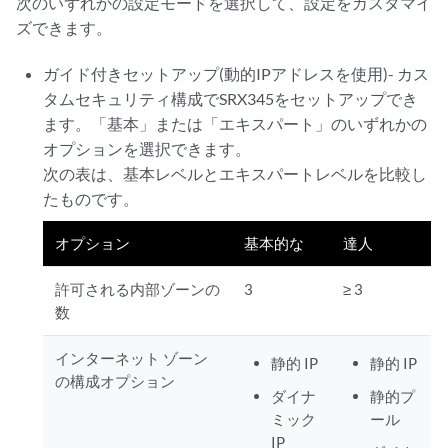
次のいずれかの設定モードを選択して、設定をカスタマイ
ズできます。
ガイド付きセットアップ(動的IPアドレスを使用)- カス
タムセキュリティ構成でSRX345をセットアップでき
ます。「基本」または「エキスパート」のいずれかの
オプションを選択できます。
次の表は、基本レベルとエキスパートレベルを比較し
たものです。
オプション
基本的な
達人
許可される内部ゾーンの
3
≥ 3
数
インターネット ゾーン
静的 IP
静的 IP
の構成オプション
ダイナ
静的プ
ミック
ール
IP