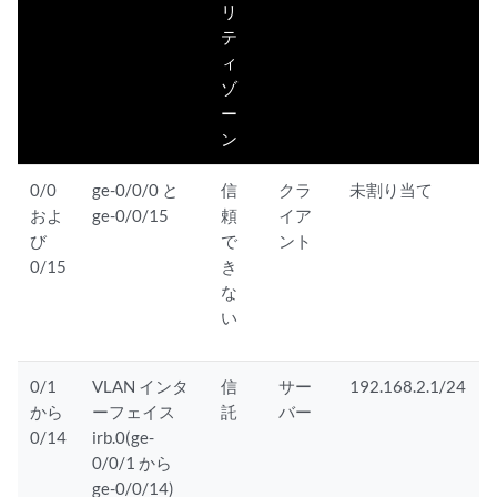
リ
テ
ィ
ゾ
ー
ン
0/0
ge-0/0/0 と
信
クラ
未割り当て
およ
ge-0/0/15
頼
イア
び
で
ント
0/15
き
な
い
0/1
VLAN インタ
信
サー
192.168.2.1/24
から
ーフェイス
託
バー
0/14
irb.0(ge-
0/0/1 から
ge-0/0/14)