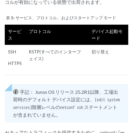
コルが有効になっている状態で出荷されます。
表 5:
サービス、プロトコル、およびスタートアップ モード
サービ
プロトコル
デバイス起動モ
ス
ード
SSH
RSTP(すべてのインターフ
切り替え
ェイス)
HTTPS
手記：
Junos OS リリース 25.2R1以降、工場出
荷時のデフォルト デバイス設定には、
[edit system
階層レベルの
ステートメント
services]
netconf ssh
が含まれていません。
セキュアなトラフィックを提供するために、untrustゾー