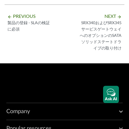
PREVIOUS
NEXT
arrow_backward
arrow_forward
製品の登録 - SLAの検証
SRX340およびSRX345
に必須
サービスゲートウェイ
へのオプションのSATA
ソリッドステートドラ
イブの取り付け
Ask AI
Company
Popular resources