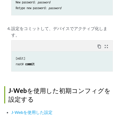
New password: 
password 
Retype new password: 
password 
設定をコミットして、デバイスでアクティブ化しま
す。
content_copy
zoom_out_map
[edit]

root# 
commit
J-Webを使用した初期コンフィグを
設定する
J-Webを使用した設定