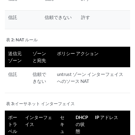
信託
信頼できない
許す
表 2:
NAT ルール
送信元
ゾーン
ポリシー アクション
ゾーン
と宛先
信託
信頼で
untrust ゾーン インターフェイス
きない
へのソース NAT
表 3:
イーサネット インターフェイス
ポー
インターフェ
セ
DHCP
IP アドレス
トラ
イス
キ
の状
ベル
ュ
態