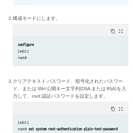
構成モードにします。
content_copy
zoom_out_map
configure 
[edit]

クリアテキスト パスワード、暗号化されたパスワー
ド、または SSH 公開キー文字列(DSA または RSA)を入
力して、root 認証パスワードを設定します。
content_copy
zoom_out_map
[edit]

root# 
set system root-authentication plain-text-password