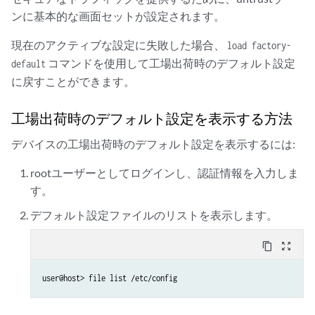
ンに基本的な画面セットが設定されます。
現在のアクティブな設定に失敗した場合、
load factory-
コマンドを使用して工場出荷時のデフォルト設定
default
に戻すことができます。
工場出荷時のデフォルト設定を表示する方法
デバイスの工場出荷時のデフォルト設定を表示するには:
rootユーザーとしてログインし、認証情報を入力しま
す。
デフォルト設定ファイルのリストを表示します。
content_copy
zoom_out_map
user@host> file list /etc/config