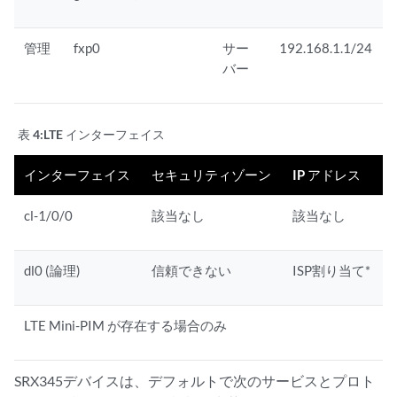
管理
fxp0
サー
192.168.1.1/24
バー
表 4:
LTE インターフェイス
インターフェイス
セキュリティゾーン
IP アドレス
cl-1/0/0
該当なし
該当なし
dl0 (論理)
信頼できない
ISP割り当て*
LTE Mini-PIM が存在する場合のみ
SRX345デバイスは、デフォルトで次のサービスとプロト