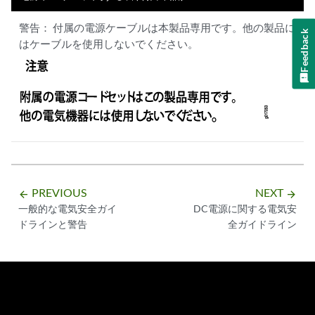
警告：
付属の電源ケーブルは本製品専用です。他の製品に
Feedback
はケーブルを使用しないでください。
PREVIOUS
NEXT
arrow_backward
arrow_forward
一般的な電気安全ガイ
DC電源に関する電気安
ドラインと警告
全ガイドライン