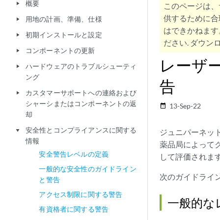
概要
play_arrow
このページは、
供するために合
用地の計画、準備、仕様
play_arrow
はできかねます
初期インストールと設定
play_arrow
ださい. ダウンロ
コンポーネントの更新
play_arrow
レーザ
ハードウェアのトラブルシューティ
play_arrow
ング
告
カスタマーサポートへの連絡および
play_arrow
シャーシまたはコンポーネントの返
13-Sep-22
date_range
却
安全性とコンプライアンスに関する
play_arrow
ジュニパーネッ
情報
薬品局によってクラ
安全警告レベルの定義
して評価されま
一般的な安全性のガイドライン
次のガイドライ
と警告
アクセス制限に関する警告
一般的な
有資格者に関する警告