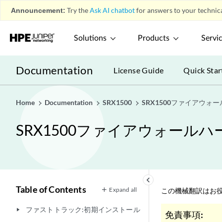
Announcement:
Try the
Ask AI chatbot
for answers to your technica
Solutions
Products
Servi
Documentation
License Guide
Quick Star
Home
Documentation
SRX1500
SRX1500ファイアウォ
SRX1500ファイアウォール
keyboard_arrow_left
Table of Contents
Expand all
この機械翻訳はお役
ファストトラック:初期インストール
play_arrow
免責事項: