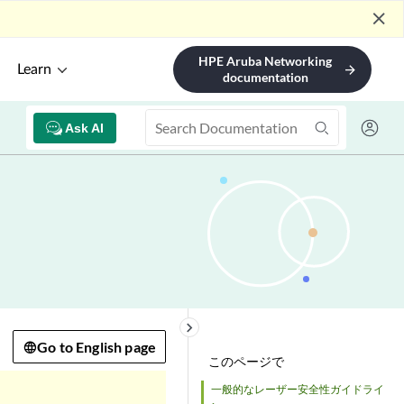
close
HPE Aruba Networking
Learn
arrow_forward
documentation
Ask AI
keyboard_arrow_right
Go to English page
このページで
一般的なレーザー安全性ガイドライ