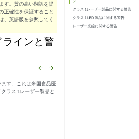
ン
ます。質の高い翻訳を提
クラス 1レーザー製品に関する警告
の正確性を保証すること
クラス 1 LED 製品に関する警告
は、英語版を参照してく
レーザー光線に関する警告
ドラインと警
arrow_backward
arrow_forward
います。これは米国食品医
ってクラス 1レーザー製品と