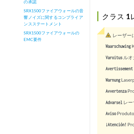
の承認
SRX1500ファイアウォールの音
クラス 
響ノイズに関するコンプライア
ンスステートメント
SRX1500ファイアウォールの
レーザー
EMC要件
K
Waarschuwing
ルオ
Varoitus
Avertissement
Laserp
Warnung
Pr
Avvertenza
レーザ
Advarsel
Produ
Aviso
Pro
¡Atención!