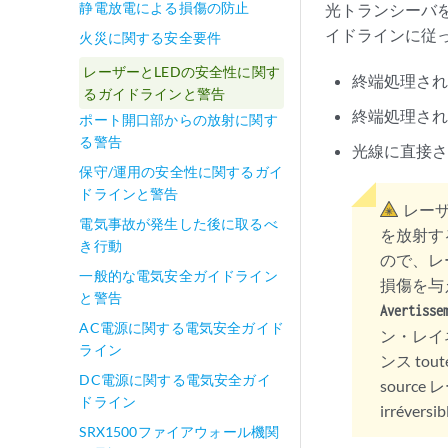
静電放電による損傷の防止
光トランシーバ
イドラインに従
火災に関する安全要件
レーザーとLEDの安全性に関す
終端処理さ
るガイドラインと警告
終端処理さ
ポート開口部からの放射に関す
る警告
光線に直接
保守/運用の安全性に関するガイ
ドラインと警告
レー
電気事故が発生した後に取るべ
を放射す
き行動
ので、レ
一般的な電気安全ガイドライン
損傷を与
と警告
Avertisse
AC電源に関する電気安全ガイド
ン・レイネ
ライン
ンス toute
DC電源に関する電気安全ガイ
source レー
ドライン
irréversib
SRX1500ファイアウォール機関