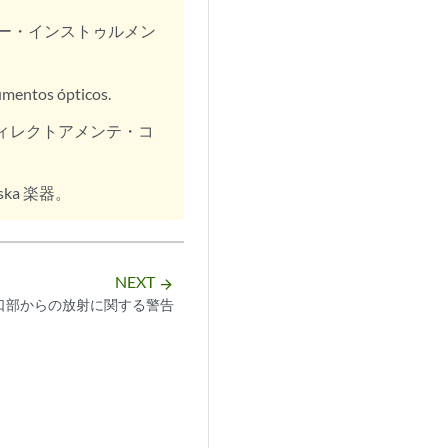
ー・インストゥルメン
umentos ópticos.
ィレクトアメンテ・コ
optiska 楽器。
NEXT
arrow_forward
口部からの放射に関する警告