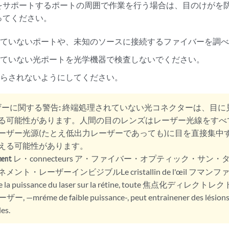
をサポートするポートの周囲で作業を行う場合は、目のけがを
ってください。
れていないポートや、未知のソースに接続するファイバーを調
れていない光ポートを光学機器で検査しないでください。
さらされないようにしてください。
ザーに関する警告:
終端処理されていない光コネクターは、目に
る可能性があります。人間の目のレンズはレーザー光線をすべ
ーザー光源(たとえ低出力レーザーであっても)に目を直接集中
える可能性があります。
レ・connecteurs ア・ファイバー・オプティック・サン
ment
メント・レーザーインビジブルLe cristallin de l'œil フマ
 la puissance du laser sur la rétine, toute 焦点化ディレクトレクトde
ザー, —mréme de faible puissance-, peut entrainener des lésions
les.