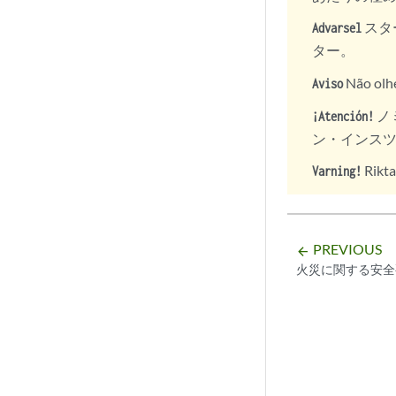
スタ
Advarsel
ター。
Não olhe
Aviso
ノ
¡Atención!
ン・インス
Rikta
Varning!
PREVIOUS
arrow_backward
火災に関する安全