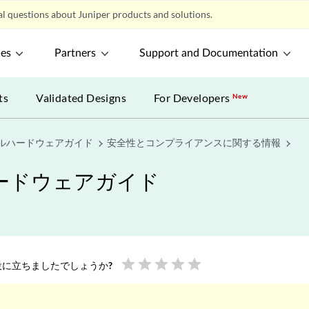
l questions about Juniper products and solutions.
ces
Partners
Support and Documentation
ts
Validated Designs
For Developers
New
ールハードウェアガイド
安全性とコンプライアンスに関する情報
ハードウェアガイド
star
star
star
star
star
に立ちましたでしょうか?