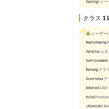
レーザ
Varning!
クラス 1
レーザー
K
Waarschuwing
ルオ
Varoitus
Avertissement
クラス 1
Warnung
ア
Avvertenza
LED-p
Advarsel
Produto
Aviso
Av
¡Atención!