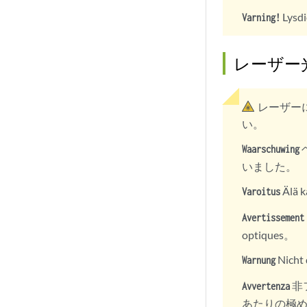
Lysdi
Varning!
レーザー
レーザー
い。
Waarschuwing
いました。
Älä k
Varoitus
Avertissement
optiques。
Nicht 
Warnung
非
Avvertenza
あたりの極