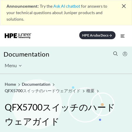
close
Announcement:
Try the
Ask AI chatbot
for answers to
your technical questions about Juniper products and
solutions.
HPE Aruba Docs
arrow_forward
Documentation
Menu
Home
Documentation
QFX5700スイッチのハードウェアガイド
概要
QFX5700スイッチのハード
ウェアガイド