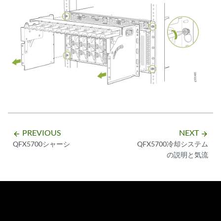
PREVIOUS
NEXT
arrow_backward
arrow_forward
QFX5700シャーシ
QFX5700冷却システム
の説明と気流