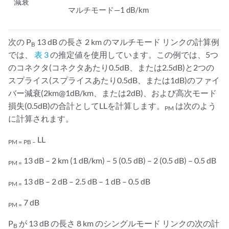
減衰
マルチモード—1 dB/km
次の P
13 dB の長さ 2 km のマルチモード リンクの計算例
B
では、
表 3
の推定値を使用しています。この例では、5つ
のコネクタ(コネクタあたり0.5dB、または2.5dB)と2つの
スプライス(スプライスあたり0.5dB、または1dB)のファイ
バー減衰(2km@1dB/km、または2dB)、および高次モード
損失(0.5dB)の合計としてLLを計算します。
は次のよう
PM
に計算されます。
LL
PM =
PB –
13 dB – 2 km (1 dB/km) – 5 (0.5 dB) – 2 (0.5 dB) – 0.5 dB
PM =
13 dB – 2 dB – 2.5 dB – 1 dB – 0.5 dB
PM =
7 dB
PM =
P
が 13 dB の長さ 8 km のシングルモード リンクの次の計
B