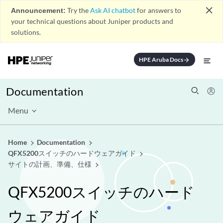
close
Announcement:
Try the
Ask AI chatbot
for answers to
your technical questions about Juniper products and
solutions.
HPE Aruba Docs
arrow_forward
Documentation
Menu
Home
Documentation
QFX5200スイッチのハードウェアガイド
サイトの計画、準備、仕様
QFX5200スイッチのハード
ウェアガイド