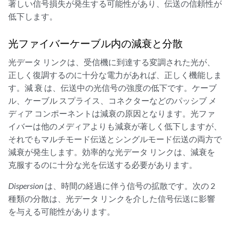
著しい信号損失が発生する可能性があり、伝送の信頼性が
低下します。
光ファイバーケーブル内の減衰と分散
光データ リンクは、受信機に到達する変調された光が、
正しく復調するのに十分な電力があれば、正しく機能しま
す。減
衰
は、伝送中の光信号の強度の低下です。ケーブ
ル、ケーブル スプライス、コネクターなどのパッシブ メ
ディア コンポーネントは減衰の原因となります。光ファ
イバーは他のメディアよりも減衰が著しく低下しますが、
それでもマルチモード伝送とシングルモード伝送の両方で
減衰が発生します。効率的な光データ リンクは、減衰を
克服するのに十分な光を伝送する必要があります。
Dispersion
は、時間の経過に伴う信号の拡散です。次の 2
種類の分散は、光データ リンクを介した信号伝送に影響
を与える可能性があります。