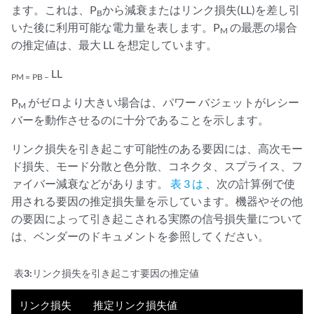
ます。これは、P
から減衰またはリンク損失(LL)を差し引
B
いた後に利用可能な電力量を表します。P
の最悪の場合
M
の推定値は、最大 LL を想定しています。
LL
PM =
PB –
P
がゼロより大きい場合は、パワー バジェットがレシー
M
バーを動作させるのに十分であることを示します。
リンク損失を引き起こす可能性のある要因には、高次モー
ド損失、モード分散と色分散、コネクタ、スプライス、フ
ァイバー減衰などがあります。
表 3 は
、次の計算例で使
用される要因の推定損失量を示しています。機器やその他
の要因によって引き起こされる実際の信号損失量について
は、ベンダーのドキュメントを参照してください。
表3:
リンク損失を引き起こす要因の推定値
リンク損失
推定リンク損失値