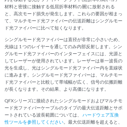
材料と密接に接触する低屈折率材料の層)に放射される
と、高次モード損失が発生します。これらの要因が相まっ
て、マルチモード光ファイバーの伝送距離はシングルモー
ド光ファイバーに比べて短くなります。
シングルモード光ファイバーは直径が非常に小さいため、
光線は 1 つのレイヤーを通してのみ内部反射します。シン
グルモード光ファイバーのインターフェイスには、光源と
してレーザーが使用されています。レーザーは単一波長の
光を生成し、光はシングルモード光ファイバー内を直線状
に進みます。シングルモード光ファイバーは、マルチモー
ド光ファイバーと比較して帯域幅が広く、信号の伝搬距離
が長くなります。その結果、より高価になります。
QFXシリーズに接続されたシングルモードおよびマルチモ
ード光ファイバーケーブルのタイプの最大伝送距離とサポ
ートされている波長範囲については、
ハードウェア互換
性ツールを参照してください
。最大伝送距離を超えると、