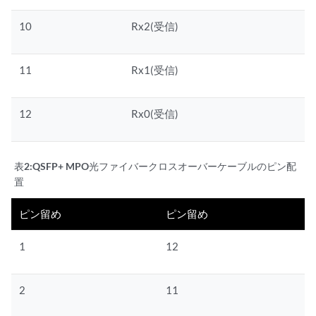
10
Rx2(受信)
11
Rx1(受信)
12
Rx0(受信)
表2:
QSFP+ MPO光ファイバークロスオーバーケーブルのピン配
置
ピン留め
ピン留め
1
12
2
11