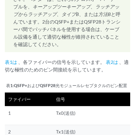
ブルを
、キーアップツーキーアップ
、
ラッチアッ
プからラッチアップ、
タイプB
、または
方法B
と呼
んでいます。2台のQSFP+またはQSFP28トランシ
ーバ間でパッチパネルを使用する場合は、ケーブ
ル設備を通して適切な極性が維持されていること
を確認してください。
表1は
、各ファイバーの信号を示しています。
表2は
、適
切な極性のためのピン間接続を示しています。
表1:
QSFP+およびQSFP28光モジュールレセプタクルのピン配置
ファイバー
信号
1
Tx0(送信)
2
Tx1(送信)