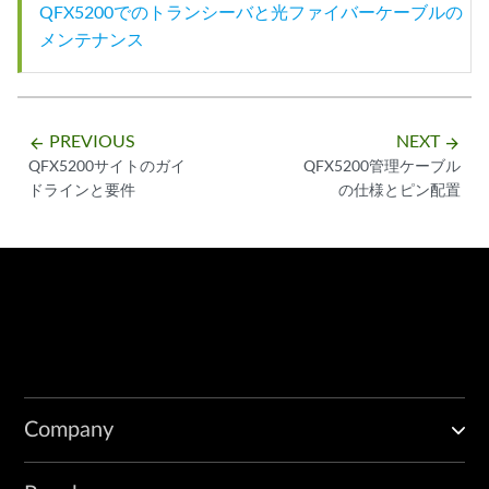
QFX5200でのトランシーバと光ファイバーケーブルの
メンテナンス
PREVIOUS
NEXT
arrow_backward
arrow_forward
QFX5200サイトのガイ
QFX5200管理ケーブル
ドラインと要件
の仕様とピン配置
Company