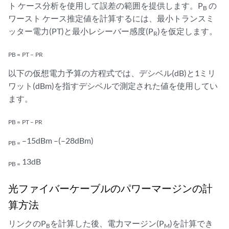
ト ケース分析を使用して誤差の範囲を提供します。P
の
B
ワースト ケース推定値を計算するには、最小トランスミ
ッター電力(PT)と最小レシーバー感度(P
)を仮定します。
R
PB =
PT –
PR
以下の仮想電力予算の方程式では、デシベル(dB)と1ミリ
ワット(dBm)を指すデシベルで測定された値を使用してい
ます。
PB =
PT –
PR
–15dBm –(–28dBm)
PB =
13dB
PB =
光ファイバーケーブルのパワーマージンの計
算方法
リンクのP
を計算した後、電力マージン(P
)を計算でき
B
M