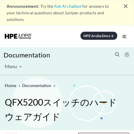
close
Announcement:
Try the
Ask AI chatbot
for answers to
your technical questions about Juniper products and
solutions.
HPE Aruba Docs
arrow_forward
Documentation
Menu
Home
Documentation
QFX5200スイッチのハード
ウェアガイド