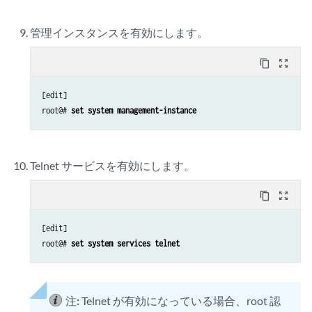
管理インスタンスを有効にします。
content_copy
zoom_out_map
[edit]

root@# 
set system management-instance
Telnet サービスを有効にします。
content_copy
zoom_out_map
[edit]

root@# 
set system services telnet
注:
Telnet が有効になっている場合、root 認