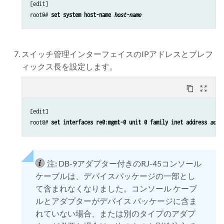
[edit]

root@# 
set system host-name 
host-name
スイッチ管理インターフェイスのIPアドレスとプレフ
ィックス長を設定します。
content_copy
zoom_out_map
[edit]

root@# 
set interfaces re0:mgmt-0 unit 0 family inet address 
addr
注:
DB-9アダプター付きのRJ-45コンソール
ケーブルは、デバイスパッケージの一部とし
て含まれなくなりました。コンソール ケーブ
ルとアダプターがデバイス パッケージに含ま
れていない場合、または別のタイプのアダプ