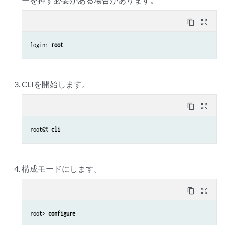
content_copy
zoom_out_map
login: 
root
CLIを開始します。
content_copy
zoom_out_map
root@% 
cli
構成モードにします。
content_copy
zoom_out_map
root> 
configure