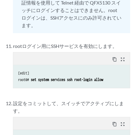
証情報を使用して Telnet 経由で QFX5130 スイ
ッチにログインすることはできません。root
ログインは、SSHアクセスにのみ許可されてい
ます。
rootログイン用にSSHサービスを有効にします。
content_copy
zoom_out_map
[edit]

root@# 
set system services ssh root-login allow 
設定をコミットして、スイッチでアクティブにしま
す。
content_copy
zoom_out_map