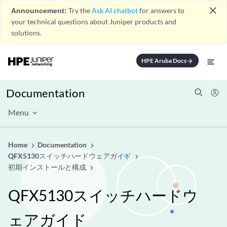
close
Announcement:
Try the
Ask AI chatbot
for answers to
your technical questions about Juniper products and
solutions.
HPE Aruba Docs
arrow_forward
Documentation
Menu
Home
Documentation
QFX5130スイッチハードウェアガイド
初期インストールと構成
QFX5130スイッチハードウ
ェアガイド