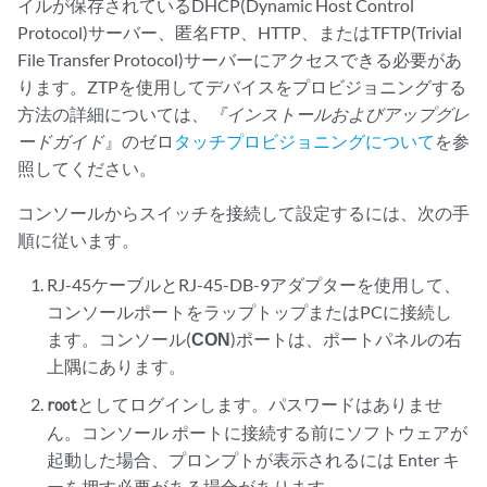
イルが保存されているDHCP(Dynamic Host Control
Protocol)サーバー、匿名FTP、HTTP、またはTFTP(Trivial
File Transfer Protocol)サーバーにアクセスできる必要があ
ります。ZTPを使用してデバイスをプロビジョニングする
方法の詳細については、
『インストールおよびアップグレ
ードガイド
』のゼロ
タッチプロビジョニングについて
を参
照してください。
コンソールからスイッチを接続して設定するには、次の手
順に従います。
RJ-45ケーブルとRJ-45-DB-9アダプターを使用して、
コンソールポートをラップトップまたはPCに接続し
ます。コンソール(
CON
)ポートは、ポートパネルの右
上隅にあります。
としてログインします。パスワードはありませ
root
ん。コンソール ポートに接続する前にソフトウェアが
起動した場合、プロンプトが表示されるには Enter キ
ーを押す必要がある場合があります。