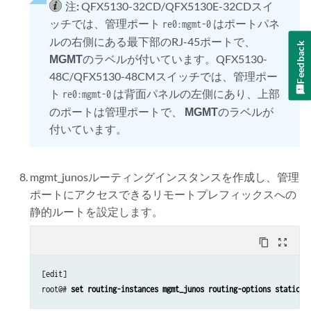
注:
QFX5130-32CD/QFX5130E-32CDスイ
ッチでは、管理ポート
はポートパネ
re0:mgmt-0
ルの右側にある最下部のRJ-45ポートで、
Feedback
MGMT
のラベルが付いています。QFX5130-
48C/QFX5130-48CMスイッチでは、管理ポー
ト
は背面パネルの左側にあり、上部
re0:mgmt-0
のポートは管理ポートで、
MGMT
のラベルが
付いています。
mgmt_junosルーティングインスタンスを作成し、管理
ポートにアクセスできるリモートプレフィックスへの
静的ルートを設定します。
content_copy
zoom_out_map
[edit]

root@# 
set routing-instances mgmt_junos routing-options static r