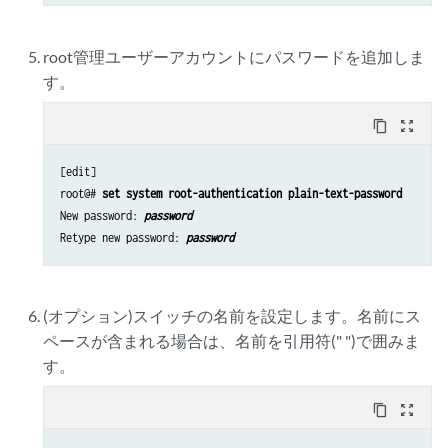
root管理ユーザーアカウントにパスワードを追加しま
す。
content_copy
zoom_out_map
[edit]

root@# 
set system root-authentication plain-text-password
New password: 
password
Retype new password: 
password
(オプション)スイッチの名前を設定します。名前にス
ペースが含まれる場合は、名前を引用符(" ")で囲みま
す。
content_copy
zoom_out_map