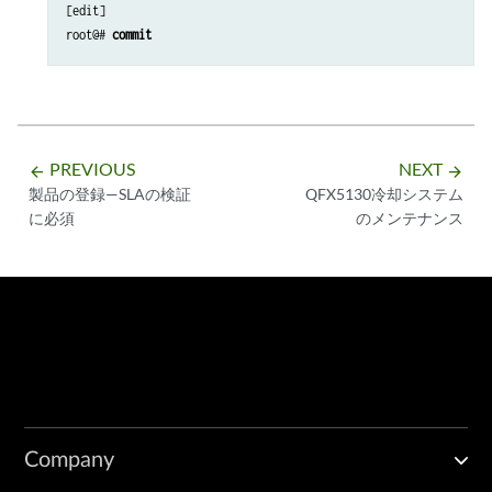
[edit] 

root@# 
commit
PREVIOUS
NEXT
arrow_backward
arrow_forward
製品の登録—SLAの検証
QFX5130冷却システム
に必須
のメンテナンス
Company