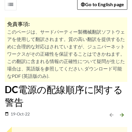
list
Go to English page
免責事項:
このページは、サードパーティー製機械翻訳ソフトウェ
アを使用して翻訳されます。質の高い翻訳を提供するた
めに合理的な対応はされていますが、ジュニパーネット
ワークスがその正確性を保証することはできかねます。
この翻訳に含まれる情報の正確性について疑問が生じた
場合は、英語版を参照してください. ダウンロード可能
なPDF (英語版のみ).
DC電源の配線順序に関する
警告
19-Oct-22
date_range
arrow_backward
arrow_forward