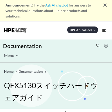
close
Announcement:
Try the
Ask AI chatbot
for answers to
your technical questions about Juniper products and
solutions.
HPE Aruba Docs
arrow_forward
Documentation
Menu
Home
Documentation
QFX5130スイッチハードウ
ェアガイド