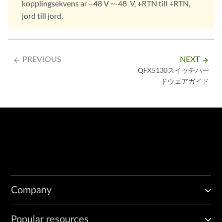
kopplingsekvens ar –48 V ~-48 V, +RTN till +RTN,
jord till jord.
PREVIOUS
NEXT
arrow_backward
arrow_forward
QFX5130スイッチハー
ドウェアガイド
Company
Popular resources