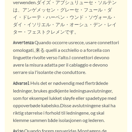
verwenden.ダイズ・アブシュリューセ・ソルテン
は、アンゲメッセン・グレーセ・フュール・ダ
イ・ドレーテ・ハーベン・ウンド・ソヴォール・
ダイ・イソリエル・アル・オーシュ・デン・レイ
ター・フェストクレメンです。
Quando occorre usrecce, usare connettori
Avvertenza
omologati, 来る quelli a occhiello o a forcella con
linguette rivolte verso l'alto.I connettori devono
avere la misura adatta per il cablaggio e devono
serrare sia l'isolante che conduttore.
Hvis det er nødvendig med flertrådede
Advarsel
ledninger, brukes godkjente ledningsavslutninger,
som for eksempel lukket sløyfe eller spadetype med
oppoverbøde kabelsko.Disse avslutningene skal ha
riktig størrelse i forhold til ledningene, og skal
klemme sammen både isolasjonen og lederen.
Quando forem requeridas Montagens de
Aviso