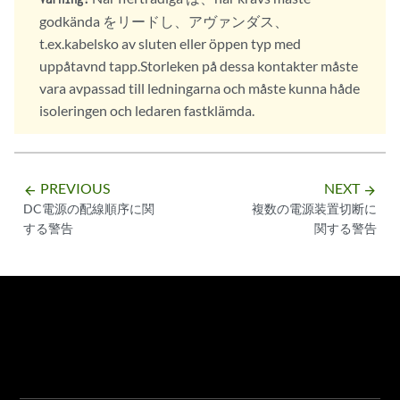
godkända をリードし、アヴァンダス、
t.ex.kabelsko av sluten eller öppen typ med
uppåtavnd tapp.Storleken på dessa kontakter måste
vara avpassad till ledningarna och måste kunna håde
isoleringen och ledaren fastklämda.
PREVIOUS
NEXT
arrow_backward
arrow_forward
DC電源の配線順序に関
複数の電源装置切断に
する警告
関する警告