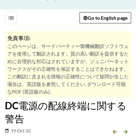
list
Go to English page
免責事項:
このページは、サードパーティー製機械翻訳ソフトウェ
アを使用して翻訳されます。質の高い翻訳を提供するた
めに合理的な対応はされていますが、ジュニパーネット
ワークスがその正確性を保証することはできかねます。
この翻訳に含まれる情報の正確性について疑問が生じた
場合は、英語版を参照してください. ダウンロード可能
なPDF (英語版のみ).
DC電源の配線終端に関する
警告
19-Oct-22
date_range
arrow_backward
arrow_forward