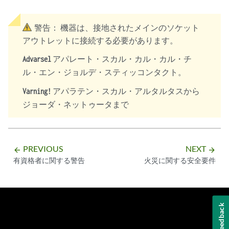
警告：
機器は、接地されたメインのソケット
アウトレットに接続する必要があります。
アパレート・スカル・カル・カル・チ
Advarsel
ル・エン・ジョルデ・スティッコンタクト。
アパラテン・スカル・アルタルタスから
Varning!
ジョーダ・ネットゥータまで
PREVIOUS
NEXT
arrow_backward
arrow_forward
有資格者に関する警告
火災に関する安全要件
Feedback