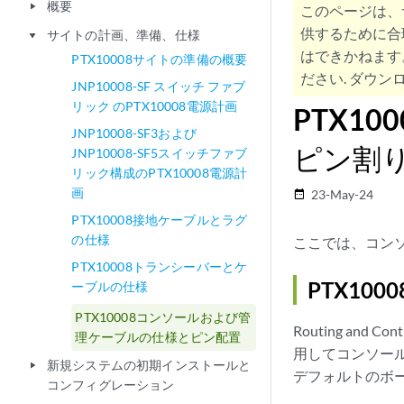
概要
play_arrow
このページは、
供するために合
サイトの計画、準備、仕様
play_arrow
はできかねます
PTX10008サイトの準備の概要
ださい. ダウンロ
JNP10008-SF スイッチ ファブ
リック のPTX10008電源計画
PTX1
JNP10008-SF3および
ピン割
JNP10008-SF5スイッチファブ
リック構成のPTX10008電源計
画
23-May-24
date_range
PTX10008接地ケーブルとラグ
の仕様
ここでは、コンソ
PTX10008トランシーバーとケ
PTX10
ーブルの仕様
PTX10008コンソールおよび管
Routing and 
理ケーブルの仕様とピン配置
用してコンソール
新規システムの初期インストールと
play_arrow
デフォルトのボー 
コンフィグレーション