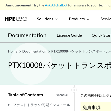
Announcement:
Try the
Ask AI chatbot
for answers to your technica
Solutions
Products
Servi
Documentation
License Guide
Quick Star
Home
Documentation
PTX10008パケットトランスポート
PTX10008パケットトラン
keyboard_arrow_left
Table of Contents
Expand all
この機械翻訳はお役
ファストトラック:初期インストール
play_arrow
免責事項: