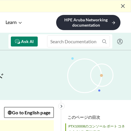
close
HPE Aruba Networking
Learn
arrow_forward
documentation
Ask AI
ド
keyboard_arrow_right
Go to English page
このページの目次
PTX10008のコンソール ポート コネ