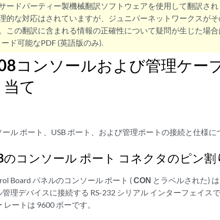
サードパーティー製機械翻訳ソフトウェアを使用して翻訳され
理的な対応はされていますが、ジュニパーネットワークスがそ
。この翻訳に含まれる情報の正確性について疑問が生じた場合
ード可能なPDF (英語版のみ).
0008コンソールおよび管理ケ
り当て
ール ポート、USB ポート、および管理ポートの接続と仕様
008のコンソール ポート コネクタのピン
Control Board パネルのコンソール ポート (
CON
とラベルされた) は
管理デバイスに接続する RS-232 シリアル インターフェイス
レートは 9600 ボーです。