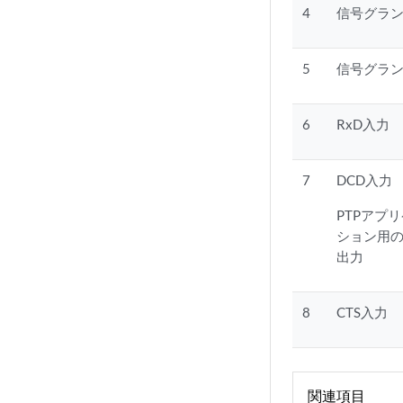
4
信号グラ
5
信号グラ
6
RxD入力
7
DCD入力
PTPアプ
ション用の
出力
8
CTS入力
関連項目