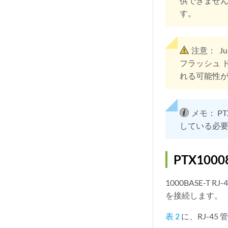
供できません
す。
注意：
J
フラッシュ 
れる可能性
メモ：
P
している必
PTX10
1000BASE-
を接続します。
表 2
に、RJ-4