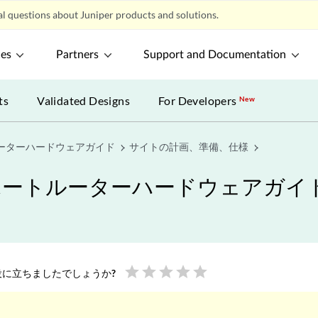
l questions about Juniper products and solutions.
ces
Partners
Support and Documentation
ts
Validated Designs
For Developers
New
ルーターハードウェアガイド
サイトの計画、準備、仕様
スポートルーターハードウェアガイ
star
star
star
star
star
に立ちましたでしょうか?