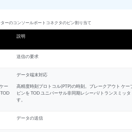
8ルーターのコンソールポートコネクタのピン割り当て
説明
送信の要求
データ端末対応
リケー
高精度時刻プロトコル(PTP)の時刻。ブレークアウト ケー
TOD
ピンを TOD ユニバーサル非同期レシーバ/トランスミッタ (
す。
データの送信