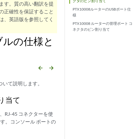
クタのピン割り当て
ます。質の高い翻訳を提
PTX10008ルーターのUSBポート仕
の正確性を保証すること
様
は、英語版を参照してく
PTX10008 ルーターの管理ポート コ
ネクタのピン割り当て
ーブルの仕様と
arrow_backward
arrow_forward
について説明します。
割り当て
、RJ-45 コネクターを使
です。コンソール ポートの