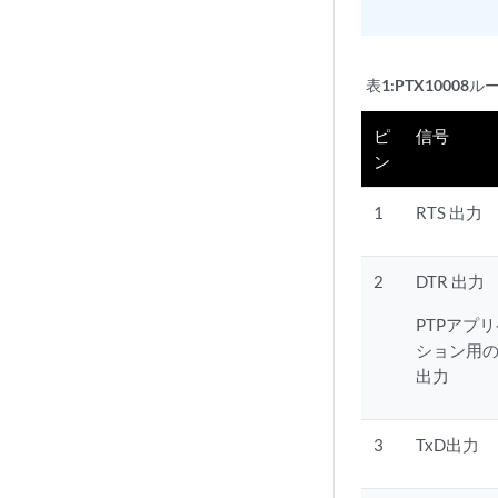
表1:
PTX1000
ピ
信号
ン
1
RTS 出力
2
DTR 出力
PTPアプ
ション用の
出力
3
TxD出力