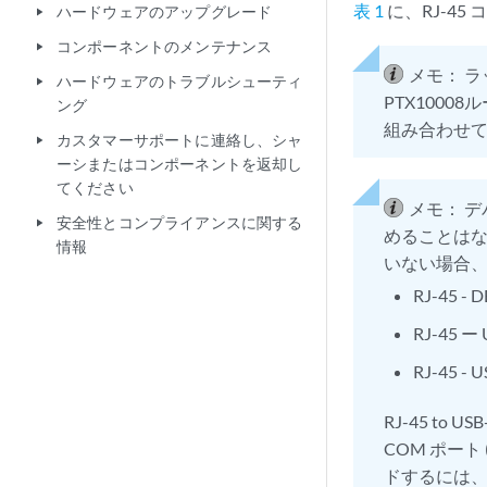
表 1
に、RJ-4
ハードウェアのアップグレード
play_arrow
コンポーネントのメンテナンス
play_arrow
メモ：
ラ
ハードウェアのトラブルシューティ
play_arrow
PTX1000
ング
組み合わせて使
カスタマーサポートに連絡し、シャ
play_arrow
ーシまたはコンポーネントを返却し
てください
メモ：
デ
安全性とコンプライアンスに関する
play_arrow
めることはな
情報
いない場合
RJ-45 -
RJ-45 ー
RJ-45 -
RJ-45 to 
COM ポー
ドするには