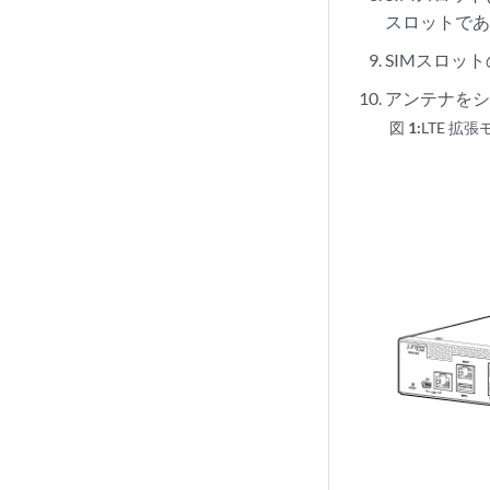
スロットである
SIMスロッ
アンテナを
図 1:
LTE 