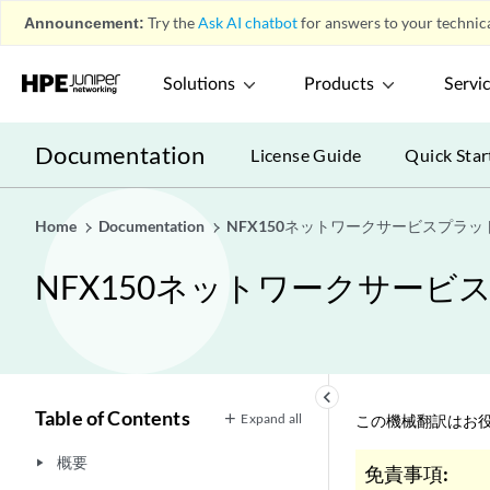
Announcement:
Try the
Ask AI chatbot
for answers to your technica
Solutions
Products
Servi
Documentation
License Guide
Quick Star
Home
Documentation
NFX150ネットワークサービスプラ
NFX150ネットワークサー
keyboard_arrow_left
Table of Contents
Expand all
この機械翻訳はお役
概要
play_arrow
免責事項: