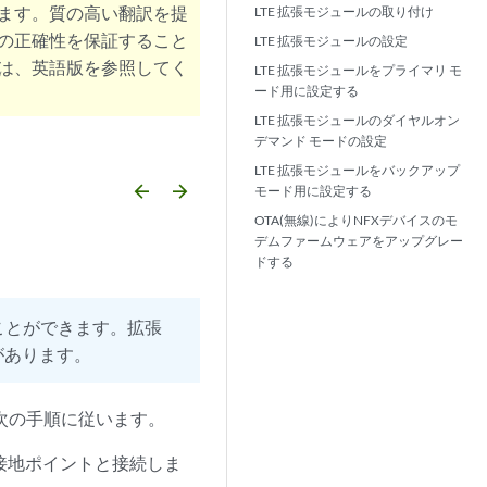
ます。質の高い翻訳を提
LTE 拡張モジュールの取り付け
の正確性を保証すること
LTE 拡張モジュールの設定
は、英語版を参照してく
LTE 拡張モジュールをプライマリ モ
ード用に設定する
LTE 拡張モジュールのダイヤルオン
デマンド モードの設定
LTE 拡張モジュールをバックアップ
arrow_backward
arrow_forward
モード用に設定する
OTA(無線)によりNFXデバイスのモ
デムファームウェアをアップグレー
ドする
ることができます。拡張
があります。
は、次の手順に従います。
の接地ポイントと接続しま