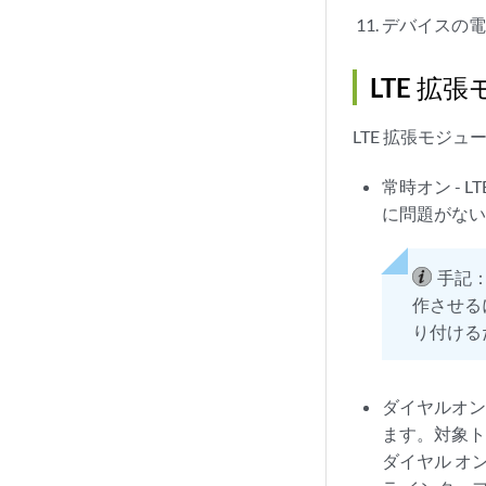
デバイスの
LTE 拡
LTE 拡張モジ
常時オン - 
に問題がな
手記
作させる
り付ける
ダイヤルオン
ます。対象ト
ダイヤル オ