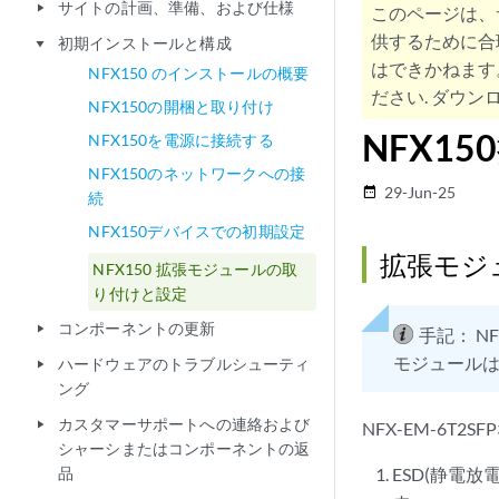
サイトの計画、準備、および仕様
play_arrow
このページは、
供するために合
初期インストールと構成
play_arrow
はできかねます
NFX150 のインストールの概要
ださい. ダウンロ
NFX150の開梱と取り付け
NFX1
NFX150を電源に接続する
NFX150のネットワークへの接
29-Jun-25
date_range
続
NFX150デバイスでの初期設定
拡張モジ
NFX150 拡張モジュールの取
り付けと設定
コンポーネントの更新
play_arrow
手記：
N
モジュールは
ハードウェアのトラブルシューティ
play_arrow
ング
カスタマーサポートへの連絡および
play_arrow
NFX-EM-6T
シャーシまたはコンポーネントの返
品
ESD(静電