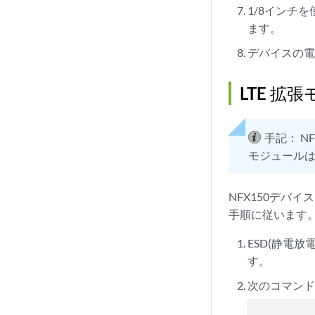
1/8インチ
ます。
デバイスの
LTE 拡
手記：
N
モジュールは
NFX150デバイ
手順に従います
ESD(静電
す。
次のコマン