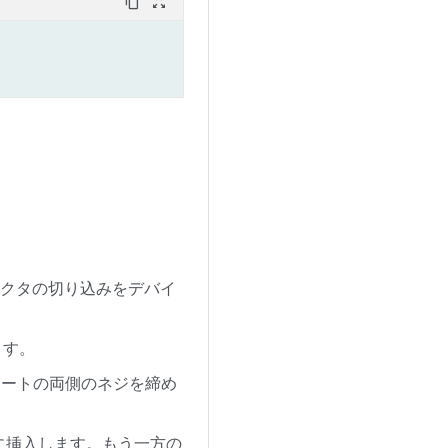
content_copy
zoom_out_map
。
ネクタの切り込みをデバイ
ます。
プレートの両側のネジを締め
ットに挿入します。もう一方の