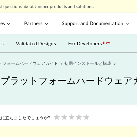
l questions about Juniper products and solutions.
ces
Partners
Support and Documentation
ts
Validated Designs
For Developers
New
ットフォームハードウェアガイド
初期インストールと構成
ビスプラットフォームハードウェア
star
star
star
star
star
に立ちましたでしょうか?