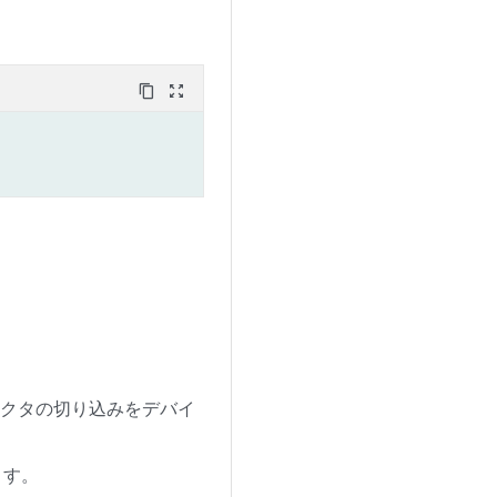
content_copy
zoom_out_map
。
ネクタの切り込みをデバイ
ます。