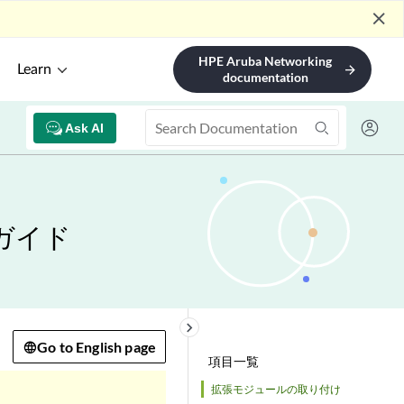
close
HPE Aruba Networking
Learn
arrow_forward
documentation
Ask AI
ガイド
keyboard_arrow_right
Go to English page
項目一覧
拡張モジュールの取り付け