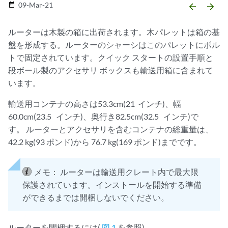
09-Mar-21
date_range
arrow_backward
arrow_forward
ルーターは木製の箱に出荷されます。木パレットは箱の基
盤を形成する。ルーターのシャーシはこのパレットにボル
トで固定されています。クイック スタートの設置手順と
段ボール製のアクセサリ ボックスも輸送用箱に含まれて
います。
輸送用コンテナの高さは53.3cm(21 インチ)、幅
60.0cm(23.5 インチ)、奥行き82.5cm(32.5 インチ)で
す。 ルーターとアクセサリを含むコンテナの総重量は、
42.2 kg(93 ポンド)から 76.7 kg(169 ポンド)までです。
メモ：
ルーターは輸送用クレート内で最大限
保護されています。インストールを開始する準備
ができるまでは開梱しないでください。
ルーターを開梱するには(
図 1
を参照)。