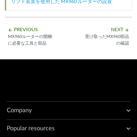
リフト装置を使用した MX960 ルーターの設置
PREVIOUS
NEXT
arrow_backward
arrow_forward
MX960ルーターの開梱
受け取ったMX960部品
に必要な工具と部品
の確認
Company
Popular resources