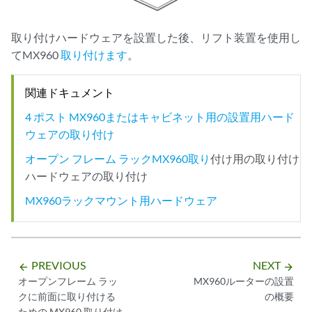
取り付けハードウェアを設置した後、リフト装置を使用し
てMX960
取り付けます
。
関連ドキュメント
4 ポスト MX960またはキャビネット用の設置用ハード
ウェアの取り付け
オープン フレーム ラックMX960取り
付け用の取り付け
ハードウェアの取り付け
MX960ラックマウント用ハードウェア
PREVIOUS
NEXT
arrow_backward
arrow_forward
オープンフレーム ラッ
MX960ルーターの設置
クに前面に取り付ける
の概要
ための MX960 取り付け