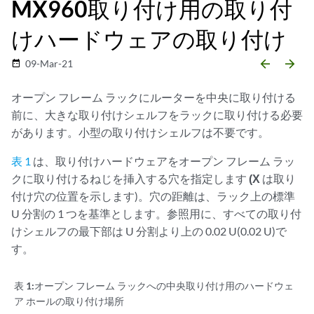
MX960取り付け用の取り付
けハードウェアの取り付け
arrow_backward
arrow_forward
09-Mar-21
date_range
オープン フレーム ラックにルーターを中央に取り付ける
前に、大きな取り付けシェルフをラックに取り付ける必要
があります。小型の取り付けシェルフは不要です。
表 1
は、取り付けハードウェアをオープン フレーム ラッ
クに取り付けるねじを挿入する穴を指定します
(X
は取り
付け穴の位置を示します)。穴の距離は、ラック上の標準
U 分割の 1 つを基準とします。参照用に、すべての取り付
けシェルフの最下部は U 分割より上の 0.02 U(0.02 U)で
す。
表 1:
オープン フレーム ラックへの中央取り付け用のハードウェ
ア ホールの取り付け場所