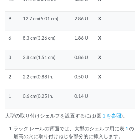
9
12.7 cm(5.01 cm)
2.86 U
X
6
8.3 cm(3.26 cm)
1.86 U
X
3
3.8 cm(1.51 cm)
0.86 U
X
2
2.2 cm(0.88 in.
0.50 U
X
1
0.6 cm(0.25 in.
0.14 U
大型の取り付けシェルフを設置するには(図
1 を参照
)。
ラック レールの背面では、大型のシェルフ用に表
1
の
最高の穴に取り付けねじを部分的に挿入します。