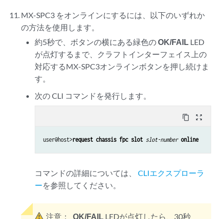
MX-SPC3 をオンラインにするには、以下のいずれか
の方法を使用します。
約5秒で、ボタンの横にある緑色の
OK/FAIL
LED
が点灯するまで、クラフトインターフェイス上の
対応するMX-SPC3オンラインボタンを押し続けま
す。
次の CLI コマンドを発行します。
content_copy
zoom_out_map
user@host>
request chassis fpc slot
slot-number
online
コマンドの詳細については、
CLIエクスプローラ
ー
を参照してください。
注意：
OK/FAIL
LEDが点灯したら、30秒