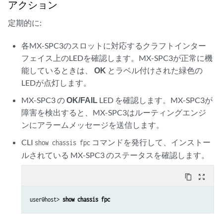
アクション
定期的に:
各MX-SPC3のスロットに対応するクラフトインター
フェイス上のLEDを確認します。MX-SPC3が正常に機
能しているときは、
OK
とラベル付けされた緑色の
LEDが点灯します。
MX-SPC3 の
OK/FAIL
LED を確認します。MX-SPC3が
障害を検出すると、MX-SPC3はルーティングエンジ
ンにアラームメッセージを送信します。
CLI
コマンドを発行して、インストー
show chassis fpc
ルされている MX-SPC3 のステータスを確認します。
content_copy
zoom_out_map
user@host> 
show chassis fpc