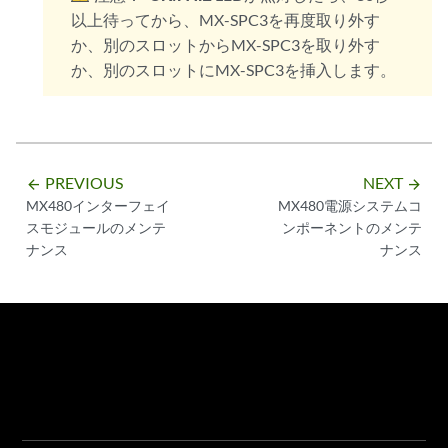
以上待ってから、MX-SPC3を再度取り外す
か、別のスロットからMX-SPC3を取り外す
か、別のスロットにMX-SPC3を挿入します。
PREVIOUS
NEXT
arrow_backward
arrow_forward
MX480インターフェイ
MX480電源システムコ
スモジュールのメンテ
ンポーネントのメンテ
ナンス
ナンス