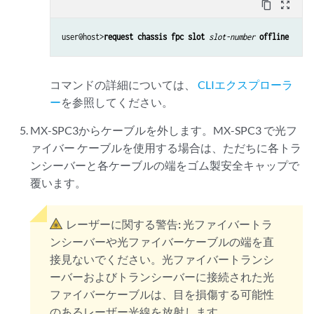
content_copy
zoom_out_map
user@host>
request chassis fpc slot
slot-number
offline
コマンドの詳細については、
CLIエクスプローラ
ー
を参照してください。
MX-SPC3からケーブルを外します。MX-SPC3 で光フ
ァイバー ケーブルを使用する場合は、ただちに各トラ
ンシーバーと各ケーブルの端をゴム製安全キャップで
覆います。
レーザーに関する警告:
光ファイバートラ
ンシーバーや光ファイバーケーブルの端を直
接見ないでください。光ファイバートランシ
ーバーおよびトランシーバーに接続された光
ファイバーケーブルは、目を損傷する可能性
のあるレーザー光線を放射します。