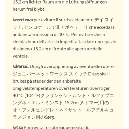
15,2 cm lichter Raum um die Lüftungsöffnungen
herum frei blybt.
per evitare il surriscaldamento デイ スイ
Avvertenza
ッチ, アンロケールで非アポペテーリ che ecceda la
ambientale massima di 40° C. Per evitare che la
circolazione dell'aria sia impedita, lasciate uno spazio
di almeno 15.2 cm di fronte alle aperture delle
ventole.
Unngå overoppheting av eventuelle rutere i
Advarsel
ジュニパーネットワークス スイッチ Disse skal i
brukes på steder der den anbefalte
omgivelstemperaturen oversteraturen overstiger
40° C (104° F)クラリンゲン・ルント・ルフテプニ
ングネ・エル・ミンスト 15,2cm (6 トマー)用の
オ・フォルヒンドレ・ネドサット・ルフチルキュ
ラスジョン用のSørg。
Para evitar o sobreaquemento do
Aviso