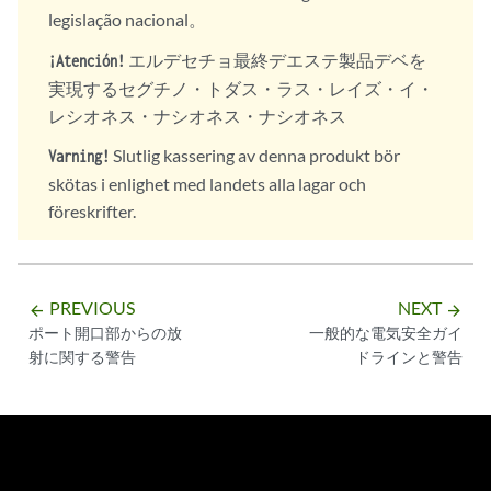
legislação nacional。
エルデセチョ最終デエステ製品デベを
¡Atención!
実現するセグチノ・トダス・ラス・レイズ・イ・
レシオネス・ナシオネス・ナシオネス
Slutlig kassering av denna produkt bör
Varning!
skötas i enlighet med landets alla lagar och
föreskrifter.
PREVIOUS
NEXT
arrow_backward
arrow_forward
ポート開口部からの放
一般的な電気安全ガイ
射に関する警告
ドラインと警告