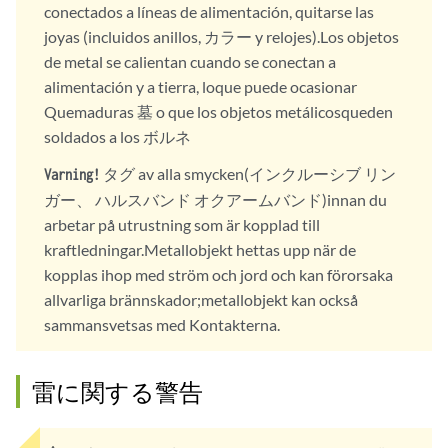
conectados a líneas de alimentación, quitarse las
joyas (incluidos anillos, カラー y relojes).Los objetos
de metal se calientan cuando se conectan a
alimentación y a tierra, loque puede ocasionar
Quemaduras 墓 o que los objetos metálicosqueden
soldados a los ボルネ
タグ av alla smycken(インクルーシブ リン
Varning!
ガー、 ハルスバンド オクアームバンド)innan du
arbetar på utrustning som är kopplad till
kraftledningar.Metallobjekt hettas upp när de
kopplas ihop med ström och jord och kan förorsaka
allvarliga brännskador;metallobjekt kan också
sammansvetsas med Kontakterna.
雷に関する警告