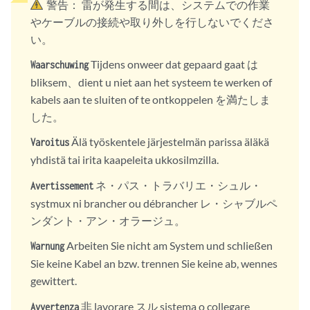
警告：
雷が発生する間は、システムでの作業
やケーブルの接続や取り外しを行しないでくださ
い。
Tijdens onweer dat gepaard gaat は
Waarschuwing
bliksem、dient u niet aan het systeem te werken of
kabels aan te sluiten of te ontkoppelen を満たしま
した。
Älä työskentele järjestelmän parissa äläkä
Varoitus
yhdistä tai irita kaapeleita ukkosilmzilla.
ネ・パス・トラバリエ・シュル・
Avertissement
systmux ni brancher ou débrancher レ・シャブルペ
ンダント・アン・オラージュ。
Arbeiten Sie nicht am System und schließen
Warnung
Sie keine Kabel an bzw. trennen Sie keine ab, wennes
gewittert.
非 lavorare スル sistema o collegare
Avvertenza