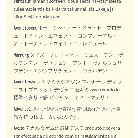
Tämän tuotteen lopullisesta hävitämisestä
Varoitus
tuleehuolehtia kaikkia valtakunnallisia Lakeja ja
sännöksiä noudattaen.
ラ・ミセ・オー・ドゥ・セ・プロデ
Avertissement
ュ・ドイトレ・エフェクト・コンフォーマル・
ア・トーテ・レ・ロイエ・エ・レギュール
ダイズ・プロドゥクト・ミュス・デン・ゲ
Warnung
ルテンデン・ゲセツェン・アント・ヴォルシュリ
フテン・エンツプリチェント・ウェルデン
レエリミナジアゾン フィナーレ ディ ク
Avvertenza
エストプロドット デヴェ エセギタ osservando le
標準イタリア語 ビジャンティ イン マテリア
隠れた隠れた情報を持つ隠れた隠れた情
Advarsel
報を持つ私は、古い恋人です。
デカルタゲムの最終デステproduto deeverá
Aviso
ser efectuada de acordo com os regulamentos e a