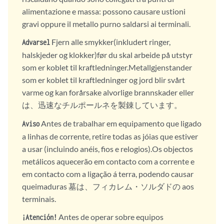
alimentazione e massa: possono causare ustioni
gravi oppure il metallo purno saldarsi ai terminali.
Fjern alle smykker(inkludert ringer,
Advarsel
halskjeder og klokker)før du skal arbeide på utstyr
som er koblet til kraftledninger.Metallgjenstander
som er koblet til kraftledninger og jord blir svårt
varme og kan forårsake alvorlige brannskader eller
は、迅速なチルポールネを製錬しています。
Antes de trabalhar em equipamento que ligado
Aviso
a linhas de corrente, retire todas as jóias que estiver
a usar (incluindo anéis, fios e relogios).Os objectos
metálicos aquecerão em contacto com a corrente e
em contacto com a ligação á terra, podendo causar
queimaduras 墓は、フィカレム・ソルダドの aos
terminais.
Antes de operar sobre equipos
¡Atención!