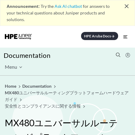
close
Announcement:
Try the
Ask AI chatbot
for answers to
your technical questions about Juniper products and
solutions.
HPE Aruba Docs
arrow_forward
Documentation
Menu
Home
Documentation
MX480ユニバーサルルーティングプラットフォームハードウェア
ガイド
安全性とコンプライアンスに関する情報
MX480ユニバーサルルーテ