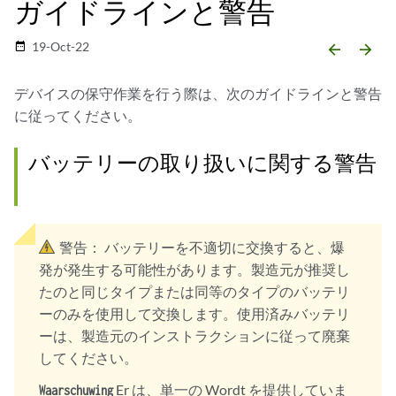
ガイドラインと警告
19-Oct-22
date_range
arrow_backward
arrow_forward
デバイスの保守作業を行う際は、次のガイドラインと警告
に従ってください。
バッテリーの取り扱いに関する警告
警告：
バッテリーを不適切に交換すると、爆
発が発生する可能性があります。製造元が推奨し
たのと同じタイプまたは同等のタイプのバッテリ
ーのみを使用して交換します。使用済みバッテリ
ーは、製造元のインストラクションに従って廃棄
してください。
Er は、単一の Wordt を提供していま
Waarschuwing