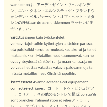
wanneer zeは、アーデ・ゼイン・ヴェルボンデ
ン、エン・クネン・エルンスティゲ・ブランドウ
ォンデン・ベルガナーケン・オブ・ヘット・メタ
レンの呼称 aan de aansluitklemmen ラッセンに出
会いました。
Ennen kuin työskentelet
Varoitus
voimavirtajohtoihin kytkettyjen laitteiden parissa,
ota pois kaikki korut (sormukset, kaulakorut ja kellot
mukaan lukien).Metalliesineet kuumenevat, kun ne
ovat yhteydessä sähkövirran ja maan kanssa, ja ne
voivat aiheuttaa vakattaa vakavia palovammoja tai
hitsata metalliesineet Kiinäntänapoihin.
Avant d accéder a cet équipement
Avertissement
connectéélectriques、コート・トゥ・ビジュ(アノ
ー、コリアー、その他のモントレで構成)Lorsqu'ils
sont branchés 'l'alimentation et reliésア・ラ・テ
レ、レ・オブジェト・メテリック・シャフィン