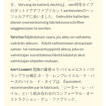
す。Vervang de batterij slechtsは、een同等タイプ
のダットドアデファブリカントaanbevolenのヘッ
ツェルフデに会いました。Gebruikte batterijen
dienen overeenkomstig fabrieksvoorschriften
weggeworpen te worden.
Räjähdyksen vaara, jos akku on vaihdettu
Varoitus
vaärärän akkuun、Käytä vaihtamiseen ainoastaan
saman- tai vastaavantyyppistä akkua, joka on
valmistajan suosittelema.Hävitä käytetyt akut
valmistajan ohjeiden mukaan、
危険の爆発 si ラ パイル n'エスト パス
Avertissement
ランプラセ補正.ネ・ラ・レンプレイスル・ケ・パ
ーヌのパイル・ド・タイプは、Équivalent、
recommandée par le fabricant.「ジーター・レ・パ
イル」という組み合わせのコンフォーマル・オー
ストラクション・デュ・ファブリック。