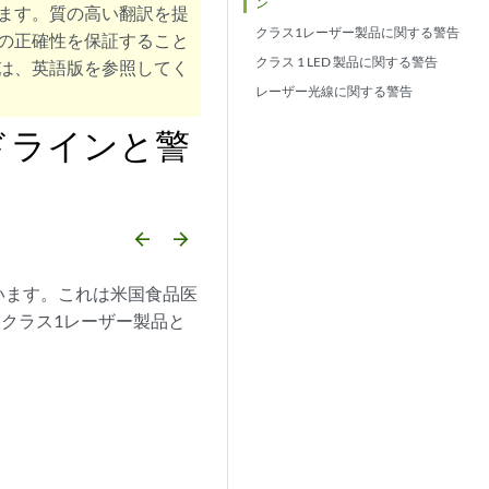
ン
ます。質の高い翻訳を提
クラス1レーザー製品に関する警告
の正確性を保証すること
クラス 1 LED 製品に関する警告
は、英語版を参照してく
レーザー光線に関する警告
ドラインと警
arrow_backward
arrow_forward
います。これは米国食品医
ってクラス1レーザー製品と