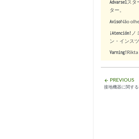
スタ
Advarsel
ター。
Não olhe
Aviso
ノ
¡Atención!
ン・インス
Rikta
Varning!
PREVIOUS
arrow_backward
接地機器に関する