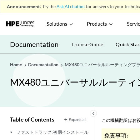
Announcement:
Try the
Ask AI chatbot
for answers to your technica
Solutions
Products
Servi
Documentation
License Guide
Quick Star
Home
Documentation
MX480ユニバーサルルーティングプ
MX480ユニバーサルルーテ
keyboard_arrow_left
Table of Contents
Expand all
この機械翻訳はお役
ファストトラック:初期インストール
play_arrow
免責事項: