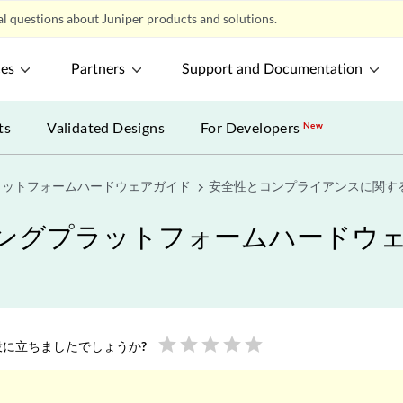
l questions about Juniper products and solutions.
ces
Partners
Support and Documentation
ts
Validated Designs
For Developers
New
ラットフォームハードウェアガイド
安全性とコンプライアンスに関す
ィングプラットフォームハードウ
star
star
star
star
star
に立ちましたでしょうか?