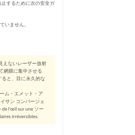
防止するために次の安全ガ
べていません。
見えないレーザー放射
て網膜に集中させる
すると、目に永久的な
・ターム・エメット・ア
ンファイサン コンバージェ
de l'œil sur une ソー
res irréversibles.