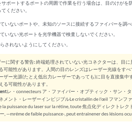
をサポートするポートの周囲で作業を行う場合は、目のけがを
ってください。
れていないポートや、未知のソースに接続するファイバーを調
れていない光ポートを光学機器で検査しないでください。
さらされないようにしてください。
ザーに関する警告:
終端処理されていない光コネクターは、目に
る可能性があります。人間の目のレンズはレーザー光線をすべ
ーザー光源(たとえ低出力レーザーであっても)に目を直接集中
える可能性があります。
レ・connecteurs ア・ファイバー・オプティック・サン
ment
メント・レーザーインビジブルLe cristallin de l'œil フマ
 la puissance du laser sur la rétine, toute 焦点化ディレクトレクト
mréme de faible puissance-, peut entrainener des lésions oculai