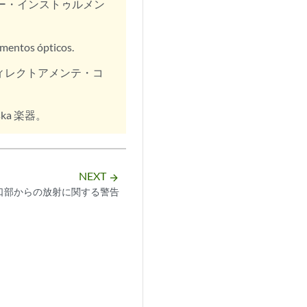
ー・インストゥルメン
umentos ópticos.
ィレクトアメンテ・コ
ptiska 楽器。
NEXT
arrow_forward
口部からの放射に関する警告