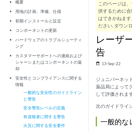
概要
play_arrow
このページは、
供するために合
用地の計画、準備、仕様
play_arrow
はできかねます
初期インストールと設定
play_arrow
ださい. ダウンロ
コンポーネントの更新
play_arrow
レーザ
ハードウェアのトラブルシューティ
play_arrow
ング
告
カスタマーサポートへの連絡および
play_arrow
シャーシまたはコンポーネントの返
13-Sep-22
date_range
却
安全性とコンプライアンスに関する
play_arrow
ジュニパーネッ
情報
薬品局によってク
一般的な安全性のガイドライン
して評価されま
と警告
次のガイドライ
安全警告レベルの定義
有資格者に関する警告
一般的な
火災に関する安全要件