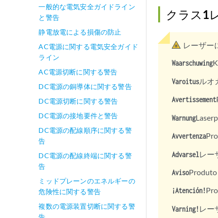
一般的な電気安全ガイドライン
クラス1
と警告
静電放電による損傷の防止
レーザー
AC電源に関する電気安全ガイド
ライン
K
Waarschuwing
AC電源切断に関する警告
ルオ
Varoitus
DC電源の銅導体に関する警告
Avertissement
DC電源切断に関する警告
DC電源の接地要件と警告
Laserp
Warnung
DC電源の配線順序に関する警
Pr
Avvertenza
告
レーザ
Advarsel
DC電源の配線終端に関する警
告
Produ
Aviso
ミッドプレーンのエネルギーの
Pro
¡Atención!
危険性に関する警告
複数の電源装置切断に関する警
レーザ
Varning!
告