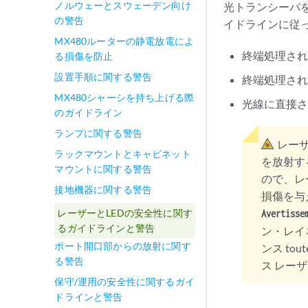
ノルウェーとスウェーデン向け
光トランシーバ
の警告
イドラインに従
MX480ルーターの静電放電によ
終端処理さ
る損傷を防止
設置手順に関する警告
終端処理さ
MX480シャーシを持ち上げる際
光線に直接
のガイドライン
ランプに関する警告
レー
ラックマウントとキャビネット
を放射す
マウントに関する警告
ので、レ
接地機器に関する警告
損傷を与
レーザーとLEDの安全性に関す
Avertisse
るガイドラインと警告
ン・レイネ
ポート開口部からの放射に関す
ンス toute
る警告
ス レーザー, —
保守/運用の安全性に関するガイ
ドラインと警告