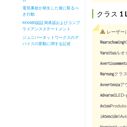
電気事故が発生した後に取るべ
クラス 1
き行動
MX480認証局承認およびコンプ
ライアンスステートメント
レーザー
ジュニパーネットワークスのデ
K
Waarschuwing
バイスの変動に関する記述
ルオ
Varoitus
Avertissement
クラス 1
Warnung
アヴ
Avvertenza
LED-p
Advarsel
Produto
Aviso
Av
¡Atención!
Lysdi