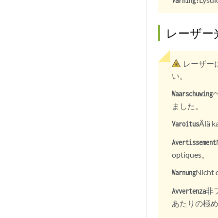
Varning!
レーザー
レーザー
い。
Waarschuwing
ました。
Älä k
Varoitus
Avertissement
optiques。
Nicht 
Warnung
非
Avvertenza
あたりの極