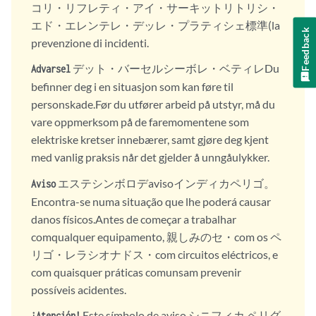
コリ・リフレティ・アイ・サーキットリトリシ・
エド・エレンテレ・デッレ・プラティシェ標準(la
Feedback
prevenzione di incidenti.
デット・バーセルシーボレ・ベティレDu
Advarsel
befinner deg i en situasjon som kan føre til
personskade.Før du utfører arbeid på utstyr, må du
vare oppmerksom på de faremomentene som
elektriske kretser innebærer, samt gjøre deg kjent
med vanlig praksis når det gjelder å unngåulykker.
エステシンボロデavisoインディカペリゴ。
Aviso
Encontra-se numa situação que lhe poderá causar
danos físicos.Antes de começar a trabalhar
comqualquer equipamento, 親しみのセ・com os ペ
リゴ・レラシオナドス・com circuitos eléctricos, e
com quaisquer práticas comunsam prevenir
possíveis acidentes.
Este símbolo de aviso シニフィカ ペリグ
¡Atención!