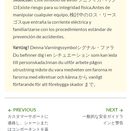
ロExiste riesgo para su integridad física.Antes de
manipular cualquier equipo, 検討中のロス・リース
ゴスque entraña la corriente eléctrica y
familiarizarse con los procedimientos estándar de
prevención de accidentes.
Denna Varningssymbolシグナル・ファラ
Varning!
Du befinner dig i en シチュエーション som kan leda
till personskada.Innan du utför arbete pågon
utrustning måste du vara medveten om farorna m
farorna med elkretsar och känna から vanligt
förfarande för att förebygga skador まで。
PREVIOUS
NEXT
arrow_backward
arrow_forward
カスタマーサポートに
一般的な安全ガイドラ
連絡し、シャーシまた
インと警告
はコンポーネントを返