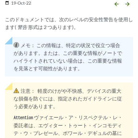
19-Oct-22
date_range
arrow_backward
arrow_forward
このドキュメントでは、次のレベルの安全性警告を使用し
ます(
警告
形式は 2 つあります)。
メモ：
この情報は、特定の状況で役立つ場合
があります。または、この重要な情報がノートで
ハイライトされていない場合は、この重要な情報
を見落とす可能性があります。
注意：
軽度のけがや不快感、デバイスの重大
な損傷を防ぐには、指定されたガイドラインに従
う必要があります。
ヴァイエール・ア・リスペクテル・レ・
Attention
委託者は、エヴィター・トゥート・インコモディ
テ・ウ・ブレゼール、ボワール・デギュルの墓に