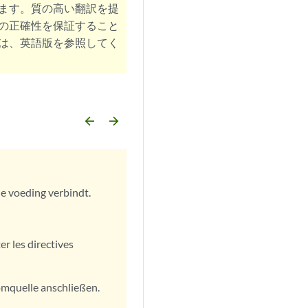
ます。質の高い翻訳を提
の正確性を保証すること
は、英語版を参照してく
arrow_backward
arrow_forward
e voeding verbindt.
r les directives
omquelle anschließen.