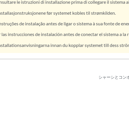
sultare le istruzioni di installazione prima di collegare il sistema a
nstallasjonstruksjonene før systemet kobles til strømkilden.
nstruções de instalação antes de ligar o sistema à sua fonte de ener
 las instrucciones de instalación antes de conectar el sistema a la 
nstallationsanvisningarna innan du kopplar systemet till dess str
シャーシとコン