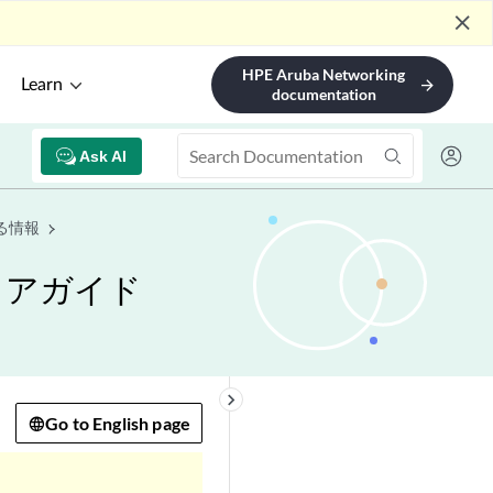
close
HPE Aruba Networking
Learn
arrow_forward
documentation
Ask AI
る情報
ェアガイド
keyboard_arrow_right
Go to English page