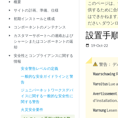
概要
play_arrow
このページは、
供するために合
サイトの計画、準備、仕様
play_arrow
はできかねます
初期インストールと構成
play_arrow
ださい. ダウンロ
コンポーネントのメンテナンス
play_arrow
設置手
カスタマーサポートへの連絡および
play_arrow
シャーシまたはコンポーネントの返
19-Oct-22
date_range
却
安全性とコンプライアンスに関する
play_arrow
情報
警告：
デ
安全警告レベルの定義
R
Waarschuwing
一般的な安全ガイドラインと警
告
Lue a
Varoitus
ジュニパーネットワークスデバ
Avertissement
イスに関する一般的な安全性に
d'installation.
関する警告
火災安全要件
Lesen 
Warnung