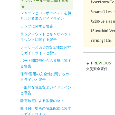
インストール手順に関する警
Con
Avvertenza
告
Les i
Advarsel
シャーシとコンポーネントを持
ち上げる際のガイドライン
Leia as i
Aviso
ランプに関する警告
Ver
¡Atención!
ラックマウントとキャビネット
マウントに関する警告
Läs i
Varning!
レーザーとLEDの安全性に関す
るガイドラインと警告
ポート開口部からの放射に関す
PREVIOUS
arrow_backward
る警告
火災安全要件
保守/運用の安全性に関するガイ
ドラインと警告
一般的な電気安全ガイドライン
と警告
静電放電による損傷の防止
取り付け場所の電気配線に関す
るガイドライン