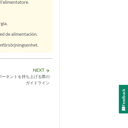
ll'alimentatore.
gia.
red de alimentación.
ömförsörjningsenhet.
NEXT
arrow_forward
ポーネントを持ち上げる際の
ガイドライン
Feedback