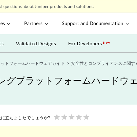
l questions about Juniper products and solutions.
ces
Partners
Support and Documentation
ts
Validated Designs
For Developers
New
ラットフォームハードウェアガイド
安全性とコンプライアンスに関す
ィングプラットフォームハードウ
star
star
star
star
star
に立ちましたでしょうか?