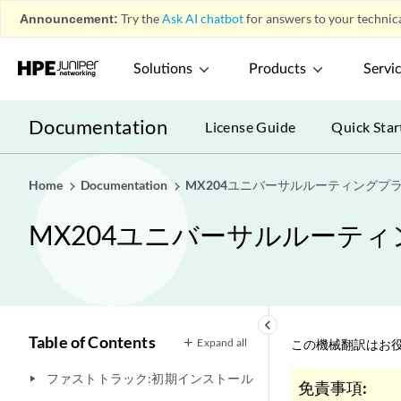
Announcement:
Try the
Ask AI chatbot
for answers to your technica
Solutions
Products
Servi
Documentation
License Guide
Quick Star
Home
Documentation
MX204ユニバーサルルーティングプ
MX204ユニバーサルルーテ
keyboard_arrow_left
Table of Contents
Expand all
この機械翻訳はお役
ファストトラック:初期インストール
play_arrow
免責事項: