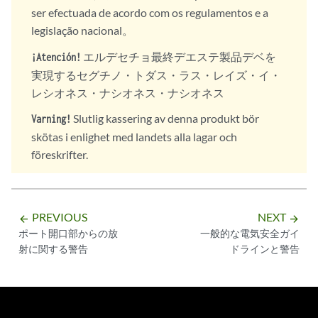
ser efectuada de acordo com os regulamentos e a
legislação nacional。
エルデセチョ最終デエステ製品デベを
¡Atención!
実現するセグチノ・トダス・ラス・レイズ・イ・
レシオネス・ナシオネス・ナシオネス
Slutlig kassering av denna produkt bör
Varning!
skötas i enlighet med landets alla lagar och
föreskrifter.
PREVIOUS
NEXT
arrow_backward
arrow_forward
ポート開口部からの放
一般的な電気安全ガイ
射に関する警告
ドラインと警告