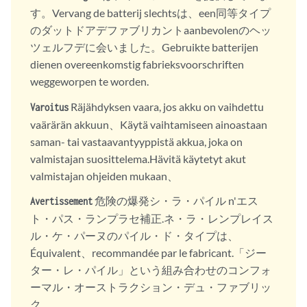
す。Vervang de batterij slechtsは、een同等タイプ
のダットドアデファブリカントaanbevolenのヘッ
ツェルフデに会いました。Gebruikte batterijen
dienen overeenkomstig fabrieksvoorschriften
weggeworpen te worden.
Räjähdyksen vaara, jos akku on vaihdettu
Varoitus
vaärärän akkuun、Käytä vaihtamiseen ainoastaan
saman- tai vastaavantyyppistä akkua, joka on
valmistajan suosittelema.Hävitä käytetyt akut
valmistajan ohjeiden mukaan、
危険の爆発シ・ラ・パイル n'エス
Avertissement
ト・パス・ランプラセ補正.ネ・ラ・レンプレイス
ル・ケ・パーヌのパイル・ド・タイプは、
Équivalent、recommandée par le fabricant.「ジー
ター・レ・パイル」という組み合わせのコンフォ
ーマル・オーストラクション・デュ・ファブリッ
ク。