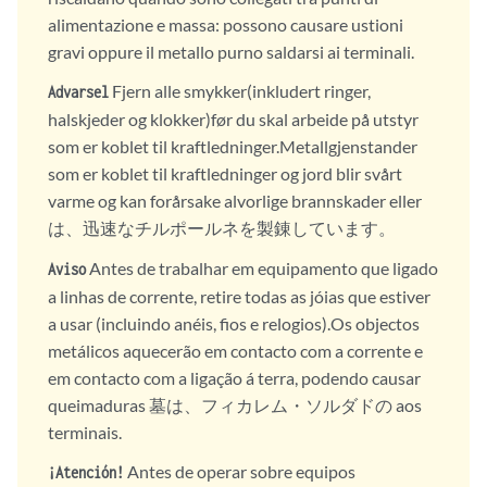
alimentazione e massa: possono causare ustioni
gravi oppure il metallo purno saldarsi ai terminali.
Fjern alle smykker(inkludert ringer,
Advarsel
halskjeder og klokker)før du skal arbeide på utstyr
som er koblet til kraftledninger.Metallgjenstander
som er koblet til kraftledninger og jord blir svårt
varme og kan forårsake alvorlige brannskader eller
は、迅速なチルポールネを製錬しています。
Antes de trabalhar em equipamento que ligado
Aviso
a linhas de corrente, retire todas as jóias que estiver
a usar (incluindo anéis, fios e relogios).Os objectos
metálicos aquecerão em contacto com a corrente e
em contacto com a ligação á terra, podendo causar
queimaduras 墓は、フィカレム・ソルダドの aos
terminais.
Antes de operar sobre equipos
¡Atención!