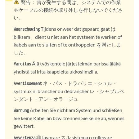
警告：
雷が発生する間は、システムでの作業
やケーブルの接続や取り外しを行しないでくださ
い。
Tijdens onweer dat gepaard gaat は
Waarschuwing
bliksem、dient u niet aan het systeem te werken of
kabels aan te sluiten of te ontkoppelen を満たしま
した。
Älä työskentele järjestelmän parissa äläkä
Varoitus
yhdistä tai irita kaapeleita ukkosilmzilla.
ネ・パス・トラバリエ・シュル・
Avertissement
systmux ni brancher ou débrancher レ・シャブルペ
ンダント・アン・オラージュ
Arbeiten Sie nicht am System und schließen
Warnung
Sie keine Kabel an bzw. trennen Sie keine ab, wennes
gewittert.
非 lavorare スル sistema o collegare
Avvertenza