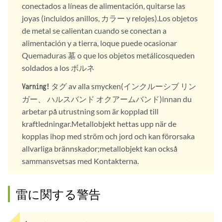
conectados a líneas de alimentación, quitarse las
joyas (incluidos anillos, カラー y relojes).Los objetos
de metal se calientan cuando se conectan a
alimentación y a tierra, loque puede ocasionar
Quemaduras 墓 o que los objetos metálicosqueden
soldados a los ボルネ
タグ av alla smycken(インクルーシブ リン
Varning!
ガー、 ハルスバンド オクアームバンド)innan du
arbetar på utrustning som är kopplad till
kraftledningar.Metallobjekt hettas upp när de
kopplas ihop med ström och jord och kan förorsaka
allvarliga brännskador;metallobjekt kan också
sammansvetsas med Kontakterna.
雷に関する警告