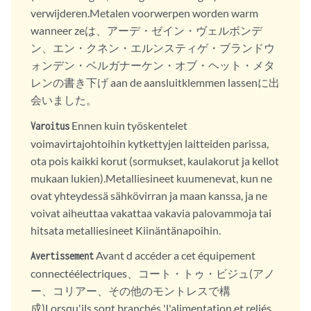
verwijderen.Metalen voorwerpen worden warm
wanneer zeは、アーデ・ゼイン・ヴェルボンデ
ン、エン・クネン・エルンスティゲ・ブランドウ
ォンデン・ベルガナーケン・オブ・ヘット・メタ
レンの書き下げ aan de aansluitklemmen lassenに出
会いました。
Ennen kuin työskentelet
Varoitus
voimavirtajohtoihin kytkettyjen laitteiden parissa,
ota pois kaikki korut (sormukset, kaulakorut ja kellot
mukaan lukien).Metalliesineet kuumenevat, kun ne
ovat yhteydessä sähkövirran ja maan kanssa, ja ne
voivat aiheuttaa vakattaa vakavia palovammoja tai
hitsata metalliesineet Kiinäntänapoihin.
Avant d accéder a cet équipement
Avertissement
connectéélectriques、コート・トゥ・ビジュ(アノ
ー、コリアー、その他のモントレスで構
成)Lorsqu'ils sont branchés 'l'alimentation et reliés