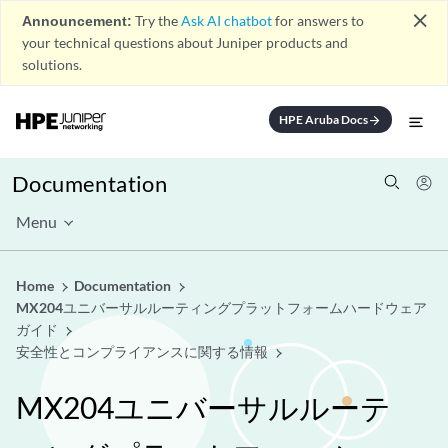
close
Announcement:
Try the
Ask AI chatbot
for answers to
your technical questions about Juniper products and
solutions.
HPE Aruba Docs
arrow_forward
Documentation
Menu
Home
Documentation
MX204ユニバーサルルーティングプラットフォームハードウェア
ガイド
安全性とコンプライアンスに関する情報
MX204ユニバーサルルーテ