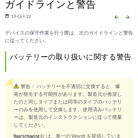
ガイドラインと警告
19-Oct-22
date_range
arrow_backward
arrow_forward
デバイスの保守作業を行う際は、次のガイドラインと警告
に従ってください。
バッテリーの取り扱いに関する警告
警告：
バッテリーを不適切に交換すると、爆
発が発生する可能性があります。製造元が推奨し
たのと同じタイプまたは同等のタイプのバッテリ
ーのみを使用して交換します。使用済みバッテリ
ーは、製造元のインストラクションに従って廃棄
してください。
Er は、単一の Wordt を提供していま
Waarschuwing