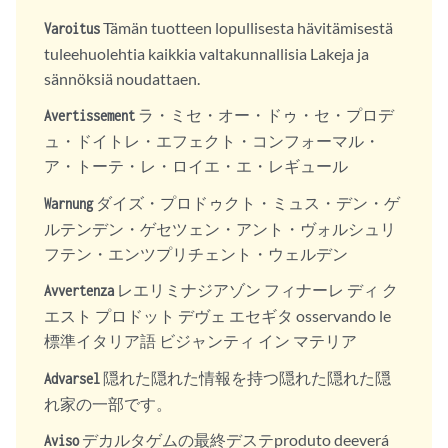
Tämän tuotteen lopullisesta hävitämisestä
Varoitus
tuleehuolehtia kaikkia valtakunnallisia Lakeja ja
sännöksiä noudattaen.
ラ・ミセ・オー・ドゥ・セ・プロデ
Avertissement
ュ・ドイトレ・エフェクト・コンフォーマル・
ア・トーテ・レ・ロイエ・エ・レギュール
ダイズ・プロドゥクト・ミュス・デン・ゲ
Warnung
ルテンデン・ゲセツェン・アント・ヴォルシュリ
フテン・エンツプリチェント・ウェルデン
レエリミナジアゾン フィナーレ ディ ク
Avvertenza
エスト プロドット デヴェ エセギタ osservando le
標準イタリア語 ビジャンティ イン マテリア
隠れた隠れた情報を持つ隠れた隠れた隠
Advarsel
れ家の一部です。
デカルタゲムの最終デステproduto deeverá
Aviso