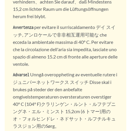
verhindern、achten Sie darauf、daß Mindestens
15,2 cm lichter Raum um die Lüftungsöffnungen
herum frei blybt.
per evitare il surriscaldamento デイ スイ
Avvertenza
ッチ, アンロケールで非非相互運用可能な che
ecceda la ambientale massima di 40° C. Per evitare
che la circolazione dell'aria sia impedita, lasciate uno
spazio di almeno 15.2 cm di fronte alle aperture delle
ventole.
Unngå overoppheting av eventuelle rutere i
Advarsel
ジュニパーネットワークス スイッチ Disse skal i
brukes på steder der den anbefalte
omgivelstemperaturen oversteraturen overstiger
40° C (104° F)クラリンゲン・ルント・ルフテプニ
ングネ・エル・ミンスト 15,2cm (6 トマー)用の
オ・フォルヒンドレ・ネドサット・ルフチルキュ
ラスジョン用のSørg。