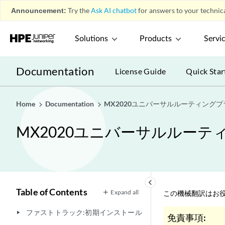
Announcement:
Try the
Ask AI chatbot
for answers to your technica
Solutions
Products
Servi
Documentation
License Guide
Quick Star
Home
Documentation
MX2020ユニバーサルルーティング
MX2020ユニバーサルルー
keyboard_arrow_left
Table of Contents
Expand all
この機械翻訳はお役
ファストトラック:初期インストール
play_arrow
免責事項: