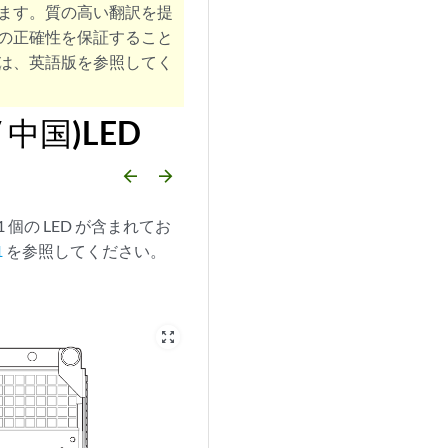
ます。質の高い翻訳を提
の正確性を保証すること
は、英語版を参照してく
 中国)LED
arrow_backward
arrow_forward
 個の LED が含まれてお
1
を参照してください。
zoom_out_map