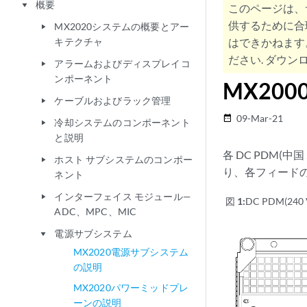
概要
play_arrow
このページは、
供するために合
MX2020システムの概要とアー
play_arrow
キテクチャ
はできかねます
ださい. ダウンロ
アラームおよびディスプレイコ
play_arrow
ンポーネント
MX200
ケーブルおよびラック管理
play_arrow
09-Mar-21
date_range
冷却システムのコンポーネント
play_arrow
と説明
各 DC PDM(
ホスト サブシステムのコンポー
play_arrow
り、各フィード
ネント
インターフェイス モジュール—
play_arrow
図 1:
DC PDM(240
ADC、MPC、MIC
電源サブシステム
play_arrow
MX2020電源サブシステム
の説明
MX2020パワーミッドプレ
ーンの説明