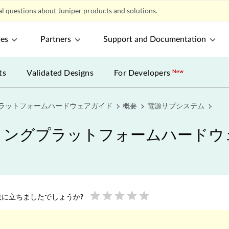
l questions about Juniper products and solutions.
ces
Partners
Support and Documentation
ts
Validated Designs
For Developers
New
プラットフォームハードウェアガイド
概要
電源サブシステム
ティングプラットフォームハード
star
star
star
star
star
に立ちましたでしょうか?