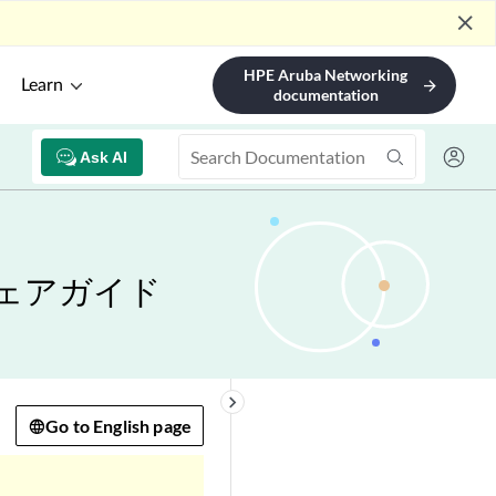
close
HPE Aruba Networking
Learn
arrow_forward
documentation
Ask AI
ウェアガイド
keyboard_arrow_right
Go to English page