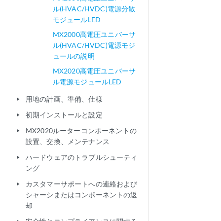
ル(HVAC/HVDC)電源分散
モジュールLED
MX2000高電圧ユニバーサ
ル(HVAC/HVDC)電源モジ
ュールの説明
MX2020高電圧ユニバーサ
ル電源モジュールLED
用地の計画、準備、仕様
play_arrow
初期インストールと設定
play_arrow
MX2020ルーターコンポーネントの
play_arrow
設置、交換、メンテナンス
ハードウェアのトラブルシューティ
play_arrow
ング
カスタマーサポートへの連絡および
play_arrow
シャーシまたはコンポーネントの返
却