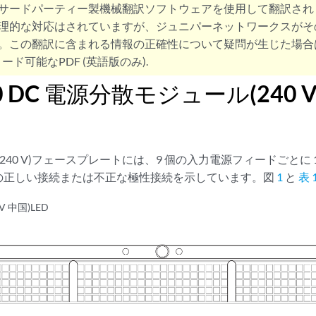
サードパーティー製機械翻訳ソフトウェアを使用して翻訳され
理的な対応はされていますが、ジュニパーネットワークスがそ
。この翻訳に含まれる情報の正確性について疑問が生じた場合
ード可能なPDF (英語版のみ).
0 DC 電源分散モジュール(240 V
中国 240 V)フェースプレートには、9 個の入力電源フィードごとに 1
の正しい接続または不正な極性接続を示しています。図
1
と
表 
 V 中国)LED