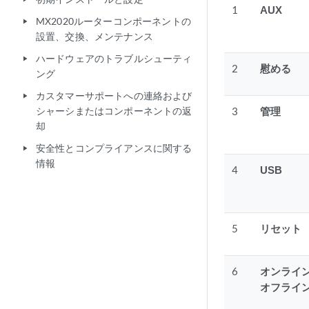
1
AUX
MX2020ルーターコンポーネントの
play_arrow
設置、交換、メンテナンス
ハードウェアのトラブルシューティ
play_arrow
2
慰める
ング
カスタマーサポートへの連絡および
play_arrow
3
管理
シャーシまたはコンポーネントの返
却
安全性とコンプライアンスに関する
play_arrow
情報
4
USB
5
リセット
6
オンライン
オフライ