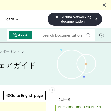
close
HPE Aruba Networking
Learn
arrow_forward
documentation
Ask AI
コンポーネント
ウェアガイド
keyboard_arrow_right
Go to English page
項目一覧
RE-MX2000-1800x4 CB-RE フロン