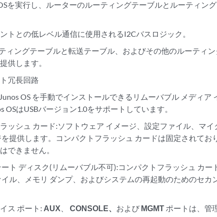
nos OSを実行し、ルーターのルーティングテーブルとルーティ
ントとの低レベル通信に使用されるI2Cバスロジック。
ーティングテーブルと転送テーブル、およびその他のルーティ
を提供します。
ント冗長回路
—Junos OS を手動でインストールできるリムーバブル メディ
os OSはUSBバージョン1.0をサポートしています。
ラッシュ カード:ソフトウェア イメージ、設定ファイル、マ
ジを提供します。コンパクトフラッシュ カードは固定されてお
とはできません。
テート ディスク(リムーバブル不可):コンパクトフラッシュ カ
ァイル、メモリ ダンプ、およびシステムの再起動のためのセカ
イス ポート:
AUX
、
CONSOLE、
および
MGMT
ポートは、管