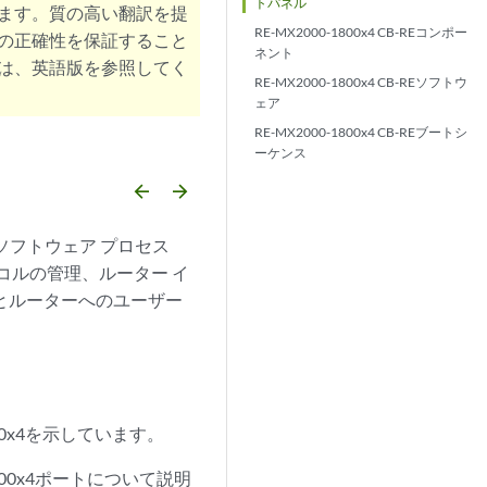
トパネル
ます。質の高い翻訳を提
RE-MX2000-1800x4 CB-REコンポー
の正確性を保証すること
ネント
は、英語版を参照してく
RE-MX2000-1800x4 CB-REソフトウ
ェア
RE-MX2000-1800x4 CB-REブートシ
ーケンス
arrow_backward
arrow_forward
されるソフトウェア プロセス
コルの管理、ルーター イ
とルーターへのユーザー
00x4を示しています。
800x4ポートについて説明