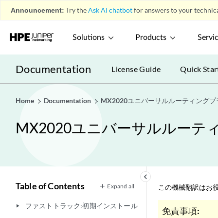
Announcement:
Try the
Ask AI chatbot
for answers to your technica
Solutions
Products
Servi
Documentation
License Guide
Quick Star
Home
Documentation
MX2020ユニバーサルルーティング
MX2020ユニバーサルルー
keyboard_arrow_left
Table of Contents
Expand all
この機械翻訳はお役
ファストトラック:初期インストール
play_arrow
免責事項: