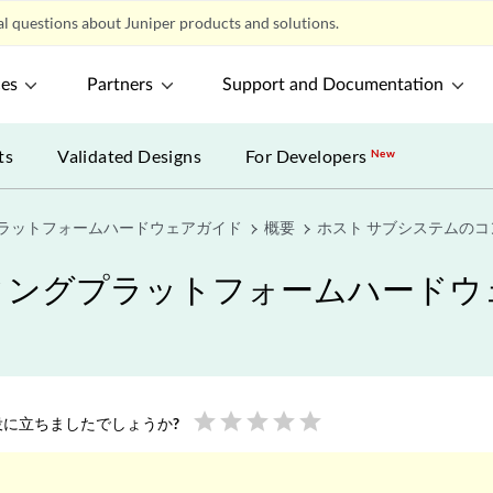
l questions about Juniper products and solutions.
ces
Partners
Support and Documentation
ts
Validated Designs
For Developers
New
プラットフォームハードウェアガイド
概要
ホスト サブシステムの
ティングプラットフォームハード
star
star
star
star
star
に立ちましたでしょうか?