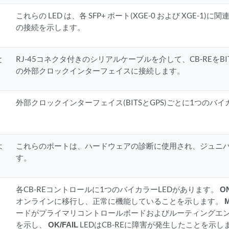
これらの LED は、各 SFP+ ポート(XGE-0 および XGE-1
の接続を示します。
と
RJ-45コネクタ付きのシリアルケーブルを介して、CB-REをBI
の外部クロックインターフェイスに接続します。
外部クロックインターフェイス(BITSとGPS)ごとに1つのバイ
よ
これらのポートは、ハードウェアの診断に使用され、ジュニ
す。
、
各CB-REコントロールに1つのバイカラーLEDがあります。
O
、
オンラインに移行し、正常に機能していることを示します。
ードがプライマリコントロールボードおよびルーティングエンジン
を示し、
OK/FAIL
LEDはCB-REに障害が発生したことを示し