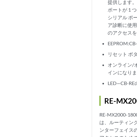
提供します。各
ポートが 1
シリアル ポ
ア診断に使
のアクセス
EEPROM:
リセット ボ
オンライン/
インになり
LED—CB
RE-MX2
RE-MX2000-
は、ルーティング
ンターフェイス