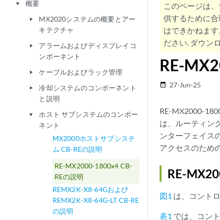
概要
play_arrow
このページは、
供するために合
MX2020システムの概要とアー
play_arrow
キテクチャ
はできかねます
ださい. ダウンロ
アラームおよびディスプレイコ
play_arrow
ンポーネント
RE-MX2
ケーブルおよびラック管理
play_arrow
27-Jun-25
date_range
冷却システムのコンポーネント
play_arrow
と説明
RE-MX2000-
ホスト サブシステムのコンポー
play_arrow
は、ルーティング
ネント
ンターフェイス
MX2000ホストサブシステ
アクセスのため
ム CB-REの説明
RE-MX2000-1800x4 CB-
RE-MX2
REの説明
REMX2K-X8-64Gおよび
図1
は、コントロー
REMX2K-X8-64G-LT CB-RE
の説明
表1
では、コントロ