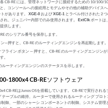
 CB-RE には、管理ネットワークに接続するための 10/100/10
 つと、コンソールへの接続用とモデムやその他の補助デバイスへの
ートがあります。
XGE-0
および
XGE-1
とラベル付けされた 2 
用され、ジュニパー内部でのみ使用されます。
ExtClk
ポートは
を提供します。
CB-RE のシリアル番号を保存します。
タン—押すと、CB-RE のルーティングエンジンを再起動します
オフライン ボタン — 押すと、CB-RE のルーティングエンジ
ます。
-REのルーティングエンジンのステータスを示します。
000-1800x4 CB-REソフトウェア
1800x4 CB-REはJunos OSを搭載しています。 CB-REで実行
 テーブルの維持、ルーターで使用されるルーティング プロト
の制御、一部のシャーシ コンポーネントの制御、システム管理