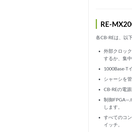
RE-MX2
各CB-REは、
外部クロック
するか、集中タ
1000Bas
シャーシを
CB-REの電
制御FPGA—ル
します。
すべてのコン
イッチ。