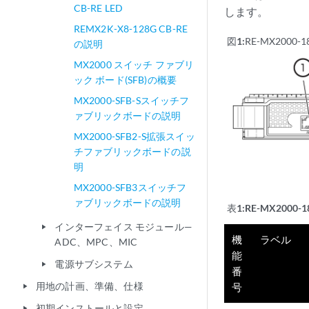
CB-RE LED
します。
REMX2K-X8-128G CB-RE
図1:
RE-MX2000-1
の説明
MX2000 スイッチ ファブリ
ック ボード(SFB)の概要
MX2000-SFB-Sスイッチフ
ァブリックボードの説明
MX2000-SFB2-S拡張スイッ
チファブリックボードの説
明
MX2000-SFB3スイッチフ
ァブリックボードの説明
表1:
RE-MX2000
インターフェイス モジュール—
play_arrow
機
ラベル
ADC、MPC、MIC
能
電源サブシステム
play_arrow
番
用地の計画、準備、仕様
号
play_arrow
初期インストールと設定
play_arrow