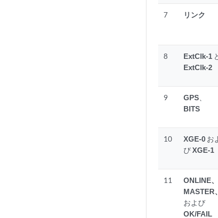
7
リンク
8
ExtClk-1
ExtClk-2
9
GPS
、
BITS
10
XGE-0
お
び
XGE-1
11
ONLINE
MASTER
および
OK/FAIL