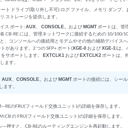
テート ドライブ(取り外し不可):ログ ファイル、メモリ ダンプ
リ ストレージを提供します。
イス ポート:
AUX
、
CONSOLE、
および
MGMT
ポートは、管
 CB-RE には、管理ネットワークに接続するための 10/100/10
 つと、コンソールへの接続用とモデムやその他の補助デバイスへの
トがあります。2 つの SFP+ ポート(
XGE-0
および
XGE-1
)は、
トをサポートします。
EXTCLK1
および
EXTCLK2
ポートは、
供します。
：
AUX
、
CONSOLE、
および
MGMT
ポートの接続には、シールド付
します。
OM—REのFRU(フィールド交換ユニット)の詳細を保存します。
PROM:CB の FRU(フィールド交換ユニット)の詳細を保存します。
ン—押すと、CB-REのルーティングエンジンを再起動します。