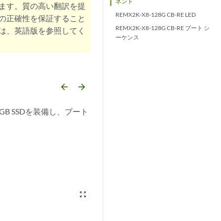
ネント
ます。質の高い翻訳を提
REMX2K-X8-128G CB-RE LED
の正確性を保証すること
REMX2K-X8-128G CB-RE ブート シ
は、英語版を参照してく
ーケンス
arrow_backward
arrow_forward
GB SSDを装備し、ブート
zoom_out_map