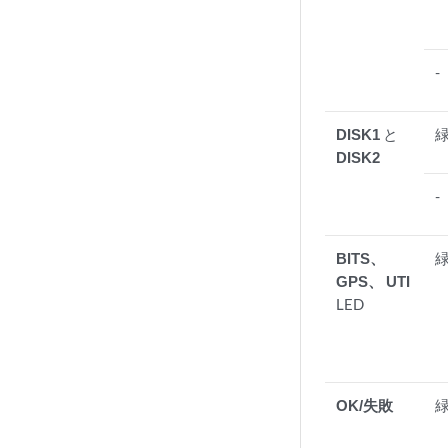
-
DISK1
と
DISK2
-
BITS、
GPS、
UTI
LED
OK/失敗