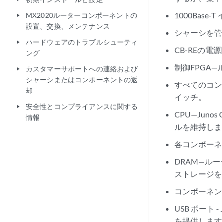
1000Base
MX2020ルーターコンポーネントの
play_arrow
設置、交換、メンテナンス
シャーシを
ハードウェアのトラブルシューティ
play_arrow
CB-REの電
ング
制御FPGA
カスタマーサポートへの連絡および
play_arrow
シャーシまたはコンポーネントの返
すべてのコン
却
イッチ。
安全性とコンプライアンスに関する
play_arrow
CPU—Ju
情報
ルを維持し
各コンポーネ
DRAM—ル
ストレージ
コンポーネ
USB ポート
を提供します。