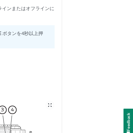
ンラインまたはオフラインに
E
ボタンを4秒以上押
zoom_out_map
Feedback