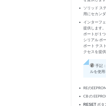
ソリッド ス
用にセカンダ
インターフェ
提供します。各
ポートが 1
シリアル ポー
ポート テス
クセスを提
手記
ルを使用
REのEEPR
CB の EE
RESET
ボタ