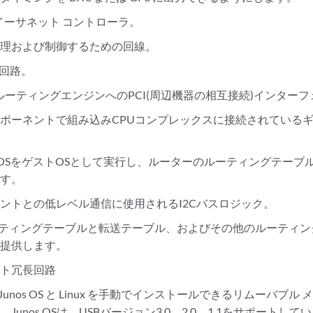
-T イーサネット コントローラ。
管理および制御するための回線。
源回路。
—ルーティングエンジンへのPCI(周辺機器の相互接続)インター
ポーネントで組み込みCPUコンプレックスに接続されている
nos OSをゲストOSとして実行し、ルーターのルーティングテー
ます。
ントとの低レベル通信に使用されるI2Cバスロジック。
ーティングテーブルと転送テーブル、およびその他のルーティ
を提供します。
ント冗長回路
 - Junos OS と Linux を手動でインストールできるリムーバブ
Junos OSは、USBバージョン3.0、2.0、1.1をサポートして