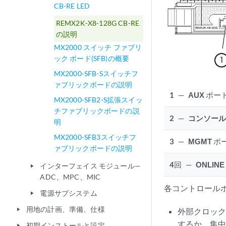
CB-RE LED
REMX2K-X8-128G CB-RE
の説明
MX2000 スイッチ ファブリ
ック ボード(SFB)の概要
MX2000-SFB-Sスイッチフ
ァブリックボードの説明
1
—
AUX
ポー
MX2000-SFB2-S拡張スイッ
チファブリックボードの説
2
—
コンソー
明
MX2000-SFB3スイッチフ
3
—
MGMT
ポ
ァブリックボードの説明
4
回
—
ONLINE 
インターフェイス モジュール—
play_arrow
ADC、MPC、MIC
各コントロールボ
電源サブシステム
play_arrow
用地の計画、準備、仕様
外部クロック
play_arrow
するか、集中タ
初期インストールと設定
play_arrow