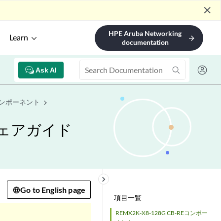
close
HPE Aruba Networking
Learn
arrow_forward
documentation
Ask AI
コンポーネント
ウェアガイド
keyboard_arrow_right
Go to English page
項目一覧
REMX2K-X8-128G CB-REコンポー