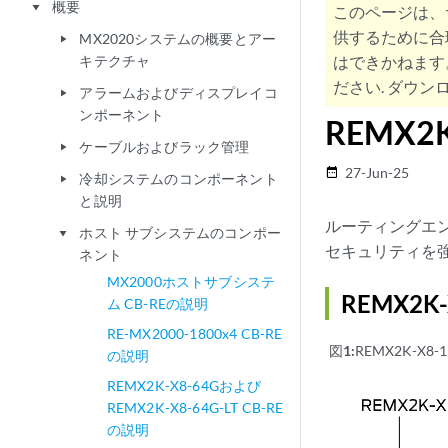
概要
play_arrow
このページは、
供するために合
MX2020システムの概要とアー
play_arrow
キテクチャ
はできかねます
ださい. ダウンロ
アラームおよびディスプレイコ
play_arrow
ンポーネント
REMX2K
ケーブルおよびラック管理
play_arrow
27-Jun-25
date_range
冷却システムのコンポーネント
play_arrow
と説明
ルーティングエンジ
ホスト サブシステムのコンポー
play_arrow
セキュリティを
ネント
MX2000ホストサブシステ
REMX2K
ム CB-REの説明
RE-MX2000-1800x4 CB-RE
図1:
REMX2K-X8
の説明
REMX2K-X8-64Gおよび
REMX2K-X8-64G-LT CB-RE
の説明