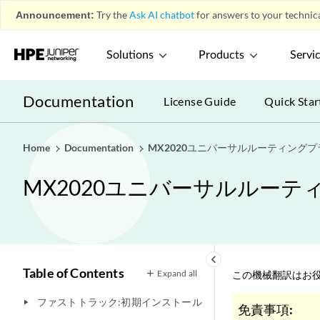
Announcement:
Try the
Ask AI chatbot
for answers to your technica
Solutions
Products
Servi
Documentation
License Guide
Quick Star
Home
Documentation
MX2020ユニバーサルルーティング
MX2020ユニバーサルルー
keyboard_arrow_left
Table of Contents
Expand all
この機械翻訳はお役
ファストトラック:初期インストール
play_arrow
免責事項: