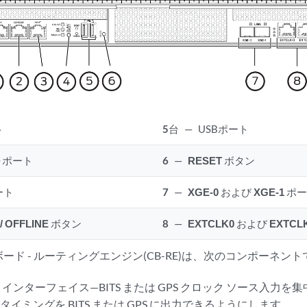
ト
5
台
—
USBポート
ル
ポート
6
—
RESET
ボタン
ート
7
—
XGE-0
および
XGE-1
ポー
/ OFFLINE
ボタン
8
—
EXTCLK0
および
EXTCL
ード - ルーティングエンジン(CB-RE)は、次のコンポーネン
 インターフェイス—BITS または GPS クロック ソース入力
イミングを BITS または GPS に出力できるようにします。