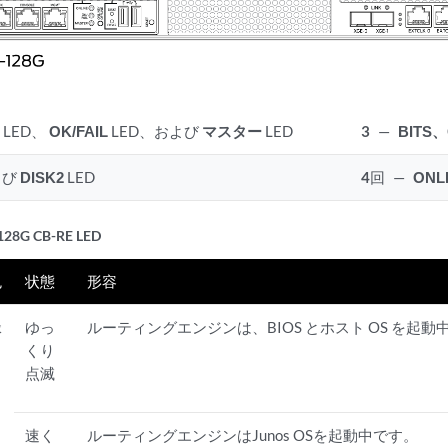
ン
LED、
OK/FAIL
LED、および
マスター
LED
3
—
BITS
よび
DISK2
LED
4
回
—
ONLI
28G CB-RE LED
色
状態
形容
緑
ゆっ
ルーティングエンジンは、BIOS とホスト OS を起動
くり
点滅
速く
ルーティングエンジンはJunos OSを起動中です。