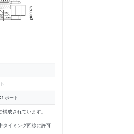
ト
K1
ポート
トで構成されています。
を集中タイミング回線に許可