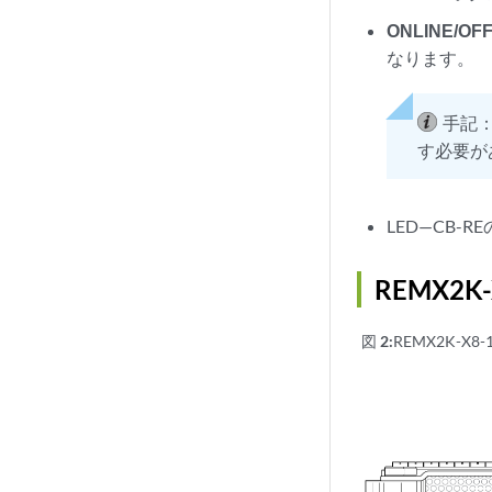
ONLINE/OF
なります。
手記
す必要が
LED—CB
REMX2K-
図 2:
REMX2K-X8-1