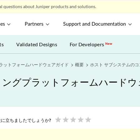
l questions about Juniper products and solutions.
ces
Partners
Support and Documentation
ts
Validated Designs
For Developers
New
プラットフォームハードウェアガイド
概要
ホスト サブシステムの
ティングプラットフォームハード
star
star
star
star
star
に立ちましたでしょうか?