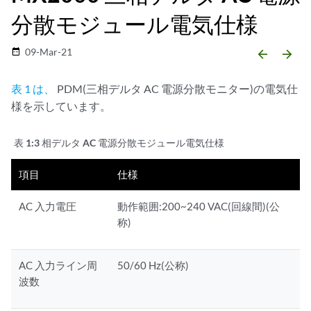
分散モジュール電気仕様
09-Mar-21
date_range
arrow_backward
arrow_forward
表 1 は、
PDM(三相デルタ AC 電源分散モニター)の電気仕
様を示しています。
表 1:
3 相デルタ AC 電源分散モジュール電気仕様
項目
仕様
AC 入力電圧
動作範囲:200~240 VAC(回線間)(公
称)
AC 入力ライン周
50/60 Hz(公称)
波数