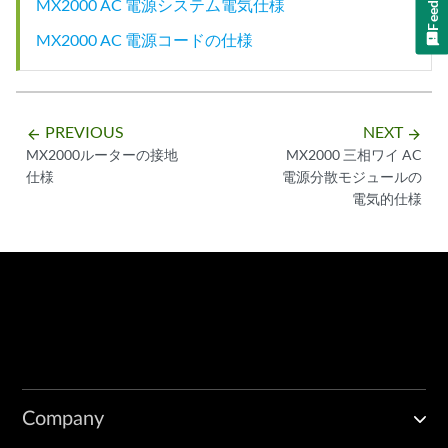
MX2000 AC 電源システム電気仕様
MX2000 AC 電源コードの仕様
PREVIOUS
NEXT
arrow_backward
arrow_forward
MX2000ルーターの接地
MX2000 三相ワイ AC
仕様
電源分散モジュールの
電気的仕様
Company