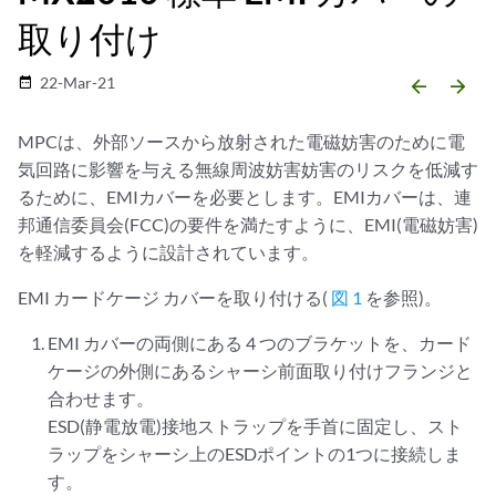
取り付け
22-Mar-21
date_range
arrow_backward
arrow_forward
MPCは、外部ソースから放射された電磁妨害のために電
気回路に影響を与える無線周波妨害妨害のリスクを低減す
るために、EMIカバーを必要とします。EMIカバーは、連
邦通信委員会(FCC)の要件を満たすように、EMI(電磁妨害)
を軽減するように設計されています。
EMI カードケージ カバーを取り付ける(
図 1
を参照)。
EMI カバーの両側にある 4 つのブラケットを、カード
ケージの外側にあるシャーシ前面取り付けフランジと
合わせます。
ESD(静電放電)接地ストラップを手首に固定し、スト
ラップをシャーシ上のESDポイントの1つに接続しま
す。