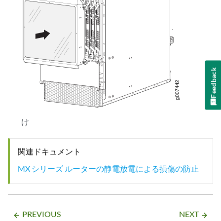
Feedback
け
関連ドキュメント
MX シリーズ ルーターの静電放電による損傷の防止
PREVIOUS
NEXT
arrow_backward
arrow_forward