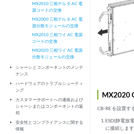
MX2010 三相デルタ AC 電
源コードの交換
MX2000 三相デルタ AC 電
源分散モジュールの交換
MX2010 三相ワイ AC 電源
コードの交換
MX2020 三相ワイ AC 電源
分散モジュールの交換
シャーシとコンポーネントのメンテ
play_arrow
ナンス
ハードウェアのトラブルシューティ
play_arrow
ング
MX2020
カスタマーサポートへの連絡および
play_arrow
シャーシまたはコンポーネントの返
CB-RE を設置す
却
ESD(静電
安全性とコンプライアンスに関する
play_arrow
に接続しま
情報