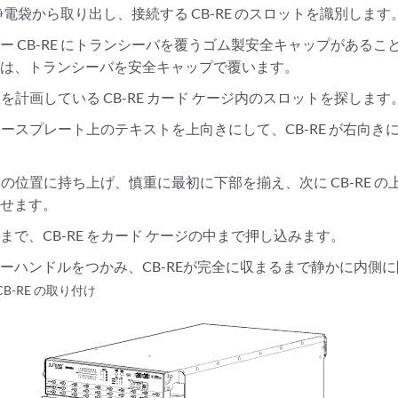
 を静電袋から取り出し、接続する CB-RE のスロットを識別します
ー CB-RE にトランシーバを覆うゴム製安全キャップがある
合は、トランシーバを安全キャップで覆います。
設置を計画している CB-RE カード ケージ内のスロットを探します
のフェースプレート上のテキストを上向きにして、CB-RE が右向
を所定の位置に持ち上げ、慎重に最初に下部を揃え、次に CB-RE 
わせます。
まで、CB-RE をカード ケージの中まで押し込みます。
ーハンドルをつかみ、CB-REが完全に収まるまで静かに内側
 CB-RE の取り付け