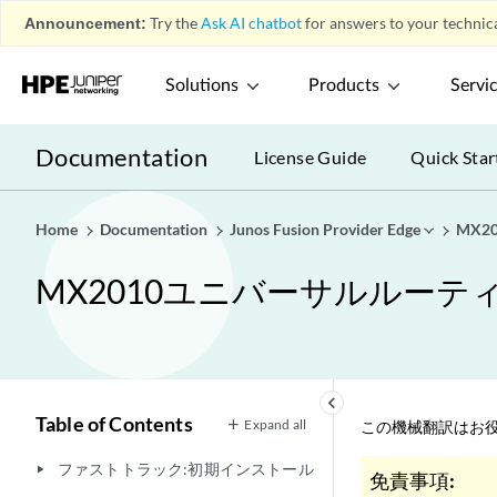
Announcement:
Try the
Ask AI chatbot
for answers to your technica
Solutions
Products
Servi
Documentation
License Guide
Quick Star
Home
Documentation
Junos Fusion Provider Edge
MX
MX2010ユニバーサルルー
keyboard_arrow_left
Table of Contents
Expand all
この機械翻訳はお役
ファストトラック:初期インストール
play_arrow
免責事項: