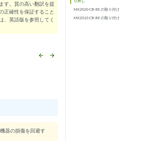
り外し
ます。質の高い翻訳を提
MX2020 CB-RE の取り付け
の正確性を保証すること
MX2010 CB-RE の取り付け
は、英語版を参照してく
arrow_backward
arrow_forward
て機器の損傷を回避す