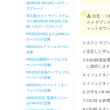
REMX2K-X8-64G へのアッ
プグレード
非冗長ホスト サブシステム
注意：
C
での REMX2K-X8-64G CB-
スト サブシ
RE へのアップグレード
ャットダウ
MX2010 MPCまたはMICの
ケーブルの交換
ホスト サブ
MX2010エアフィルターの
安定した平
交換
MX2010標準ケーブルマネ
ESD(静電
ージャーの交換
に接続しま
MX2010 拡張ケーブル マネ
イジェクタ 
ージャーの交換
イジェクタ 
MX2010クラフトインター
フェイスの交換
片手を CB
MX2010 DC 電源モジュー
CB-RE 
ル(-48 V)の交換
CB-RE 