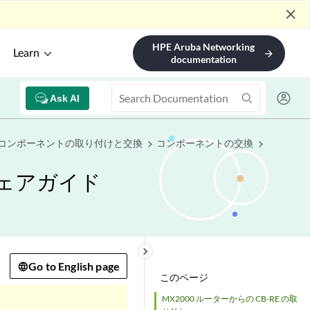
close
HPE Aruba Networking
Learn
arrow_forward
documentation
Ask AI
コンポーネントの取り付けと交換
コンポーネントの交換
ウェアガイド
keyboard_arrow_right
Go to English page
このページ
MX2000 ルーターからの CB-RE の取