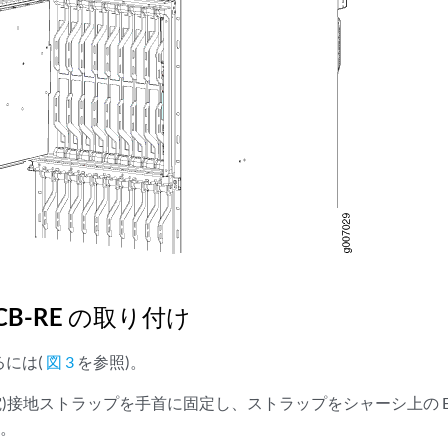
 CB-RE の取り付け
るには(
図 3
を参照)。
放電)接地ストラップを手首に固定し、ストラップをシャーシ上の E
す。