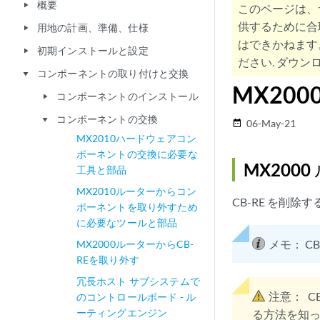
概要
play_arrow
このページは、
供するために合
用地の計画、準備、仕様
play_arrow
はできかねます
初期インストールと設定
play_arrow
ださい. ダウンロ
コンポーネントの取り付けと交換
play_arrow
MX200
コンポーネントのインストール
play_arrow
コンポーネントの交換
play_arrow
06-May-21
date_range
MX2010ハードウェアコン
ポーネントの交換に必要な
MX200
工具と部品
MX2010ルーターからコン
CB-RE を削
ポーネントを取り外すため
に必要なツールと部品
メモ：
C
MX2000ルーターからCB-
REを取り外す
冗長ホスト サブシステムで
注意：
C
のコントロールボード - ル
ーティングエンジン
る方法を知