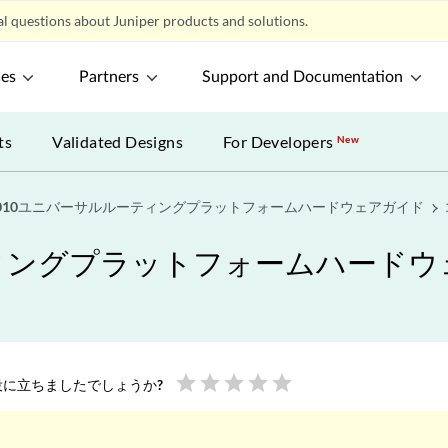
l questions about Juniper products and solutions.
ces
Partners
Support and Documentation
ts
Validated Designs
For Developers
New
2010ユニバーサルルーティングプラットフォームハードウェアガイド
ティングプラットフォームハード
star
star
star
star
star
に立ちましたでしょうか?