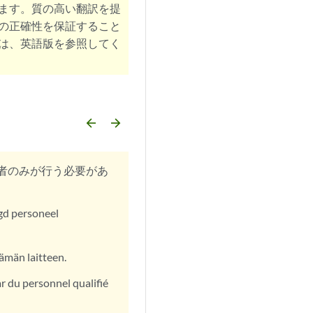
ます。質の高い翻訳を提
の正確性を保証すること
は、英語版を参照してく
arrow_backward
arrow_forward
者のみが行う必要があ
egd personeel
ämän laitteen.
ar du personnel qualifié