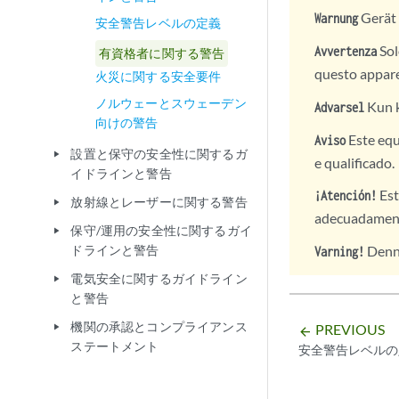
Gerät 
Warnung
安全警告レベルの定義
Sol
Avvertenza
有資格者に関する警告
questo appare
火災に関する安全要件
ノルウェーとスウェーデン
Kun k
Advarsel
向けの警告
Este equ
Aviso
設置と保守の安全性に関するガ
play_arrow
e qualificado.
イドラインと警告
Est
¡Atención!
放射線とレーザーに関する警告
play_arrow
adecuadament
保守/運用の安全性に関するガイ
play_arrow
Denna
ドラインと警告
Varning!
電気安全に関するガイドライン
play_arrow
と警告
機関の承認とコンプライアンス
PREVIOUS
play_arrow
arrow_backward
ステートメント
安全警告レベルの