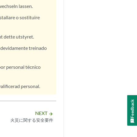
wechseln lassen.
tallare o sostituire
t dette utstyret.
l devidamente treinado
or personal técnico
alificerad personal.
Feedback
NEXT
arrow_forward
火災に関する安全要件