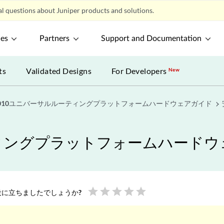
l questions about Juniper products and solutions.
ces
Partners
Support and Documentation
ts
Validated Designs
For Developers
New
2010ユニバーサルルーティングプラットフォームハードウェアガイド
ティングプラットフォームハード
star
star
star
star
star
に立ちましたでしょうか?