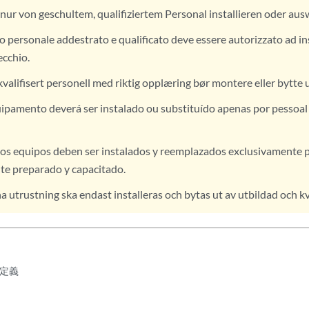
nur von geschultem, qualifiziertem Personal installieren oder aus
o personale addestrato e qualificato deve essere autorizzato ad ins
cchio.
valifisert personell med riktig opplæring bør montere eller bytte u
ipamento deverá ser instalado ou substituído apenas por pessoa
os equipos deben ser instalados y reemplazados exclusivamente p
e preparado y capacitado.
 utrustning ska endast installeras och bytas ut av utbildad och kv
定義