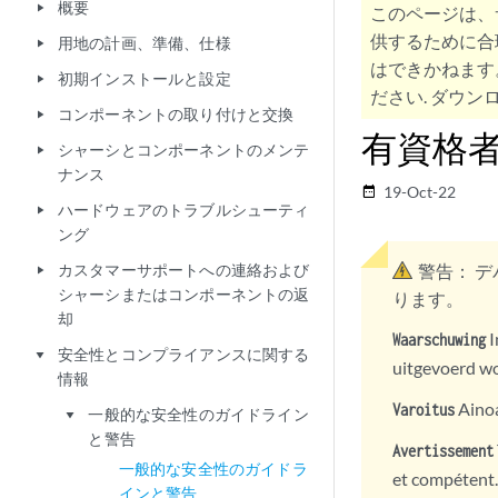
概要
play_arrow
このページは、
供するために合
用地の計画、準備、仕様
play_arrow
はできかねます
初期インストールと設定
play_arrow
ださい. ダウンロ
コンポーネントの取り付けと交換
play_arrow
有資格
シャーシとコンポーネントのメンテ
play_arrow
ナンス
19-Oct-22
date_range
ハードウェアのトラブルシューティ
play_arrow
ング
カスタマーサポートへの連絡および
警告：
デ
play_arrow
シャーシまたはコンポーネントの返
ります。
却
I
Waarschuwing
安全性とコンプライアンスに関する
play_arrow
uitgevoerd w
情報
Ainoa
Varoitus
一般的な安全性のガイドライン
play_arrow
と警告
Avertissement
一般的な安全性のガイドラ
et compétent.
インと警告