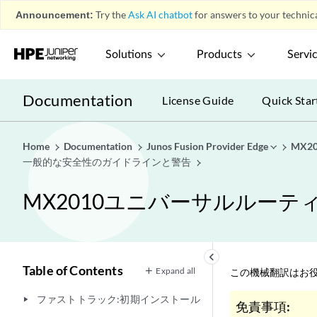
Announcement:
Try the
Ask AI chatbot
for answers to your technica
Solutions
Products
Servi
Documentation
License Guide
Quick Star
Home
Documentation
Junos Fusion Provider Edge
MX
一般的な安全性のガイドラインと警告
MX2010ユニバーサルルー
keyboard_arrow_left
Table of Contents
Expand all
この機械翻訳はお役
ファストトラック:初期インストール
play_arrow
免責事項: