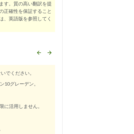
ます。質の高い翻訳を提
の正確性を保証すること
は、英語版を参照してく
arrow_backward
arrow_forward
ないでください。
アダン10グレーデン。
大限に活用しません。
。