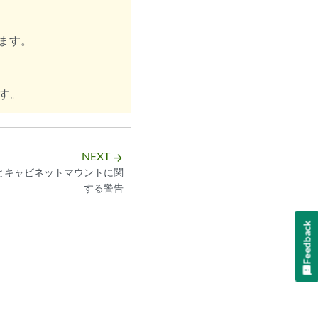
しています。
す。
NEXT
arrow_forward
とキャビネットマウントに関
する警告
Feedback