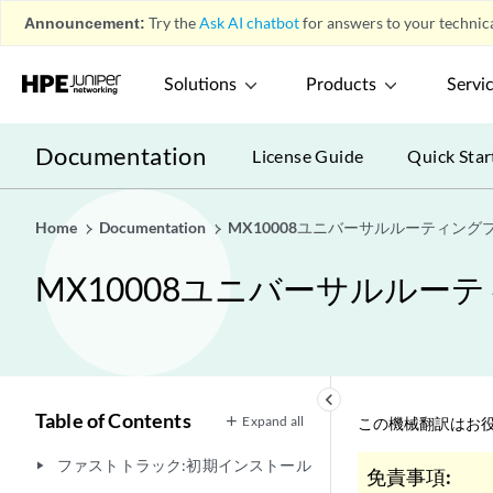
Announcement:
Try the
Ask AI chatbot
for answers to your technica
Solutions
Products
Servi
Documentation
License Guide
Quick Star
Home
Documentation
MX10008ユニバーサルルーティン
MX10008ユニバーサルル
keyboard_arrow_left
Table of Contents
Expand all
この機械翻訳はお役
ファストトラック:初期インストール
play_arrow
免責事項: