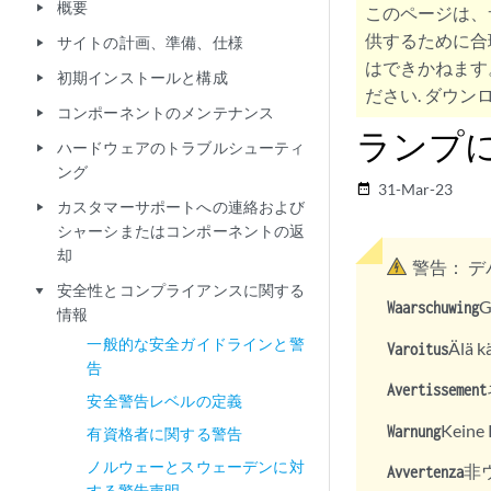
概要
play_arrow
このページは、
供するために合
サイトの計画、準備、仕様
play_arrow
はできかねます
初期インストールと構成
play_arrow
ださい. ダウンロ
コンポーネントのメンテナンス
play_arrow
ランプ
ハードウェアのトラブルシューティ
play_arrow
ング
31-Mar-23
date_range
カスタマーサポートへの連絡および
play_arrow
シャーシまたはコンポーネントの返
却
警告：
デ
安全性とコンプライアンスに関する
play_arrow
Waarschuwing
情報
一般的な安全ガイドラインと警
Älä k
Varoitus
告
Avertissement
安全警告レベルの定義
Keine 
Warnung
有資格者に関する警告
ノルウェーとスウェーデンに対
非
Avvertenza
する警告声明