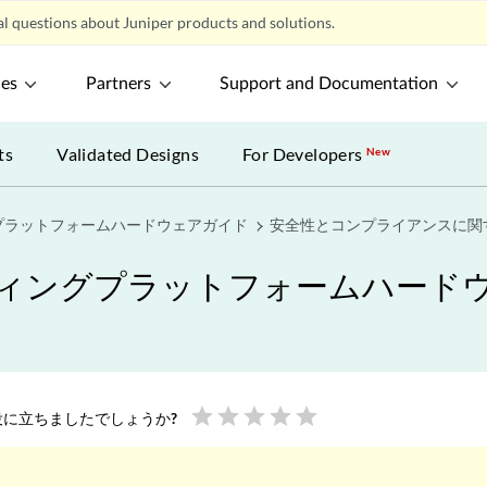
l questions about Juniper products and solutions.
ces
Partners
Support and Documentation
ts
Validated Designs
For Developers
New
グプラットフォームハードウェアガイド
安全性とコンプライアンスに関
ーティングプラットフォームハード
star
star
star
star
star
に立ちましたでしょうか?