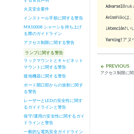
Bruk 
Advarsel
火災安全要件
Nãoは、u
Aviso
インストール手順に関する警告
MX10008 シャーシを持ち上げ
いいえ
¡Atención!
る際のガイドライン
アヌ
Varning!
アクセス制限に関する警告
ランプに関する警告
ラックマウントとキャビネット
PREVIOUS
arrow_backward
マウントに関する警告
アクセス制限に関
接地機器に関する警告
ポート開口部からの放射に関す
る警告
レーザーとLEDの安全性に関す
るガイドラインと警告
保守/運用の安全性に関するガイ
ドラインと警告
一般的な電気安全ガイドライン