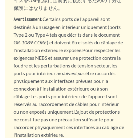
イスをOSP配線に金属的に接続するための十分な
保護にはなりません。
Certains ports de l'appareil sont
Avertissement
destinés à un usage en intérieur uniquement (ports
Type 2 ou Type 4 tels que décrits dans le document
GR-1089-CORE
) et doivent être isolés du câblage de
l'installation extérieure exposée.Pour respecter les
exigences NEBS et assurer une protection contre la
foudre et les perturbations de tension secteur, les
ports pour intérieur
ne doivent pas
être raccordés
physiquement aux interfaces prévues pour la
connexion à l'installation extérieure ou à son
câblage.Les ports pour intérieur de l'appareil sont
réservés au raccordement de câbles pour intérieur
ou non exposés uniquement.L'ajout de protections
ne constitue pas une précaution suffisante pour
raccorder physiquement ces interfaces au câblage de
l'installation extérieure.