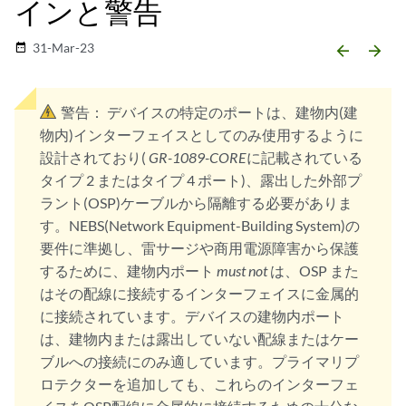
インと警告
31-Mar-23
date_range
arrow_backward
arrow_forward
警告：
デバイスの特定のポートは、建物内(建
物内)インターフェイスとしてのみ使用するように
設計されており(
GR-1089-CORE
に記載されている
タイプ 2 またはタイプ 4 ポート)、露出した外部プ
ラント(OSP)ケーブルから隔離する必要がありま
す。NEBS(Network Equipment-Building System)の
要件に準拠し、雷サージや商用電源障害から保護
するために、建物内ポート
must not
は、OSP また
はその配線に接続するインターフェイスに金属的
に接続されています。デバイスの建物内ポート
は、建物内または露出していない配線またはケー
ブルへの接続にのみ適しています。プライマリプ
ロテクターを追加しても、これらのインターフェ