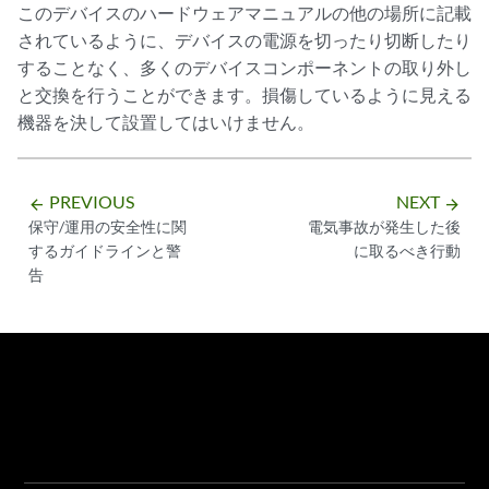
このデバイスのハードウェアマニュアルの他の場所に記載
されているように、デバイスの電源を切ったり切断したり
することなく、多くのデバイスコンポーネントの取り外し
と交換を行うことができます。損傷しているように見える
機器を決して設置してはいけません。
PREVIOUS
NEXT
arrow_backward
arrow_forward
保守/運用の安全性に関
電気事故が発生した後
するガイドラインと警
に取るべき行動
告