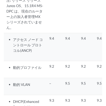
注:
リリース リリース
Junos OS、15.1R4 MS-
DPC は、現在のルータ
ー上の加入者管理MX
シリーズされていませ
ん。
9.4
9.4
9.4
9.4
アクセス ノード コ
ントロール プロト
コル(ANCP)
9.2
9.2
9.2
9.2
動的プロファイル
–
9.5
9.5
9.5
動的 VLAN
9.3
9.3
9.3
9.3
DHCP(Enhanced