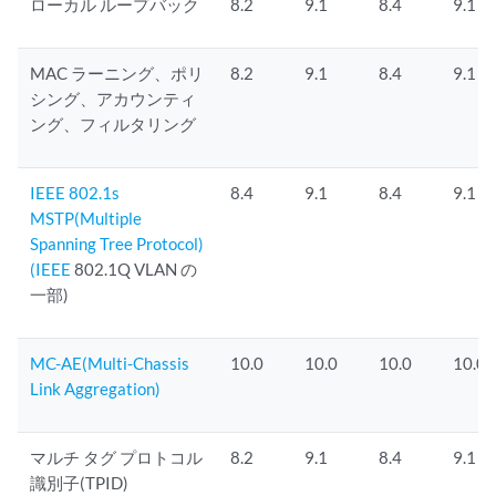
ローカル ループバック
8.2
9.1
8.4
9.1
MAC ラーニング、ポリ
8.2
9.1
8.4
9.1
シング、アカウンティ
ング、フィルタリング
IEEE 802.1s
8.4
9.1
8.4
9.1
MSTP(Multiple
Spanning Tree Protocol)
(IEEE
802.1Q VLAN の
一部)
MC-AE(Multi-Chassis
10.0
10.0
10.0
10.0
Link Aggregation)
マルチ タグ プロトコル
8.2
9.1
8.4
9.1
識別子(TPID)