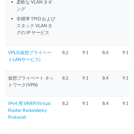
柔軟な VLAN タギ
ング
非標準 TPID および
スタック VLAN タ
グの IP サービス
VPLS(仮想プライベー
8.2
9.1
8.4
9.1
トLANサービス)
仮想プライベート ネッ
8.2
9.1
8.4
9.1
トワーク(VPN)
IPv4 用 VRRP(Virtual
8.2
9.1
8.4
9.1
Router Redundancy
Protocol)