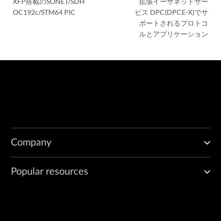
XFP搭載のSONET/SDH
拡張イーサネットサー
OC192c/STM64 PIC
ビス DPC(DPCE-X)でサ
ポートされるプロトコ
ルとアプリケーション
Company
Popular resources