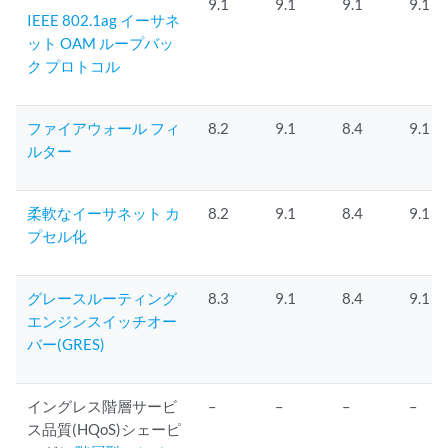
9.1
9.1
9.1
9.1
IEEE 802.1ag イーサネ
ット OAM ループバッ
ク プロトコル
ファイアウォール フィ
8.2
9.1
8.4
9.1
ルター
柔軟なイーサネット カ
8.2
9.1
8.4
9.1
プセル化
グレースルーティング
8.3
9.1
8.4
9.1
エンジンスイッチオー
バー(GRES)
イングレス階層サービ
–
–
–
–
ス品質(HQoS)シェーピ