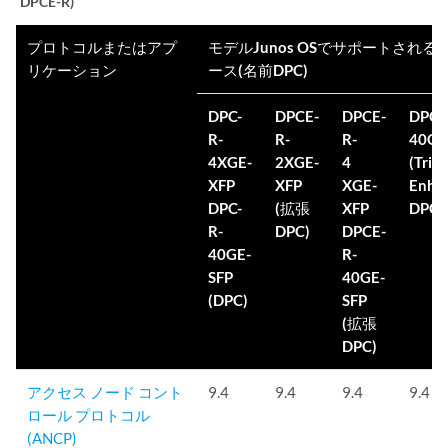
DPCE-R)
プロトコルまたはアプ
モデルJunos OSでサポートされる
リケーション
ース(名前DPC)
DPC-
DPCE-
DPCE-
DPCE
R-
R-
R-
40GE
4XGE-
2XGE-
4
(Tri-
XFP
XFP
XGE-
Enha
DPC-
(拡張
XFP
DPC)
R-
DPC)
DPCE-
40GE-
R-
SFP
40GE-
(DPC)
SFP
(拡張
DPC)
アクセス ノード コント
9.4
9.4
9.4
9.4
ロール プロトコル
(ANCP)