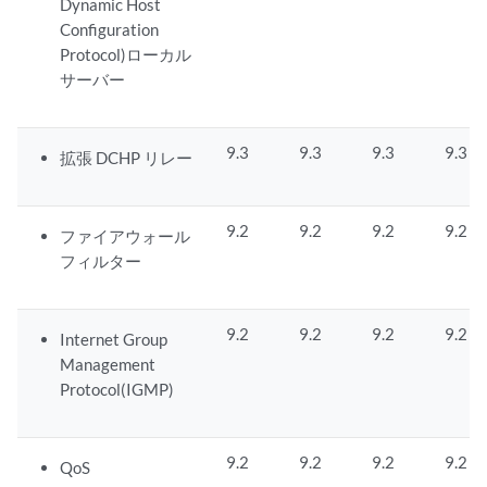
Dynamic Host
Configuration
Protocol)ローカル
サーバー
9.3
9.3
9.3
9.3
拡張 DCHP リレー
9.2
9.2
9.2
9.2
ファイアウォール
フィルター
9.2
9.2
9.2
9.2
Internet Group
Management
Protocol(IGMP)
9.2
9.2
9.2
9.2
QoS