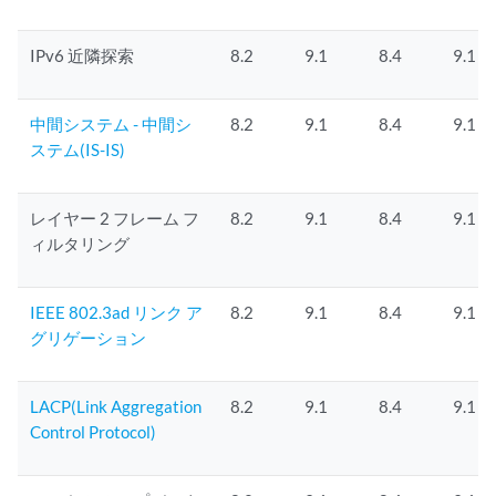
IPv6 近隣探索
8.2
9.1
8.4
9.1
中間システム - 中間シ
8.2
9.1
8.4
9.1
ステム(IS-IS)
レイヤー 2 フレーム フ
8.2
9.1
8.4
9.1
ィルタリング
IEEE 802.3ad リンク ア
8.2
9.1
8.4
9.1
グリゲーション
LACP(Link Aggregation
8.2
9.1
8.4
9.1
Control Protocol)