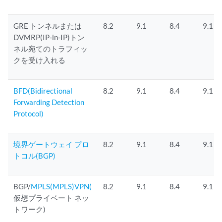
GRE トンネルまたは
8.2
9.1
8.4
9.1
DVMRP(IP-in-IP)トン
ネル宛てのトラフィッ
クを受け入れる
BFD(Bidirectional
8.2
9.1
8.4
9.1
Forwarding Detection
Protocol)
境界ゲートウェイ プロ
8.2
9.1
8.4
9.1
トコル(BGP)
BGP/
MPLS(MPLS)VPN(
8.2
9.1
8.4
9.1
仮想プライベート ネッ
トワーク)