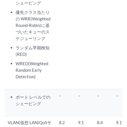
シェーピング
優先クラス当たり
の WRR(Weighted
Round-Robin)に基
づいたキューのス
ケジューリング
ランダム早期検知
(RED)
WRED(Weighted
Random Early
Detection)
–
–
–
–
ポート レベルでの
シェーピング
VLAN(仮想 LAN)QoSサ
8.2
9.1
8.4
9.1