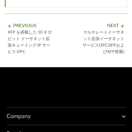
PREVIOUS
NEXT
arrow_backward
arrow_forward
XFP を搭載した 10 ギガ
マルチレートイーサネ
ビット イーサネット拡
ット拡張イーサネット
張キューイング IP サー
サービスDPC(SFPおよ
ビス DPC
びXFP搭載)
Company