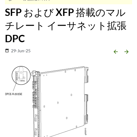
SFP および XFP 搭載のマル
チレート イーサネット拡張
DPC
29-Jun-25
date_range
arrow_backward
arrow_forward