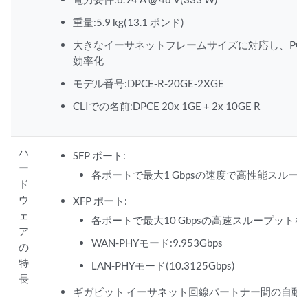
重量:5.9 kg(13.1 ポンド)
大きなイーサネットフレームサイズに対応し、PO
効率化
モデル番号:DPCE-R-20GE-2XGE
CLIでの名前:DPCE 20x 1GE + 2x 10GE R
ハ
SFP ポート:
ー
各ポートで最大1 Gbpsの速度で高性能スルー
ド
ウ
XFP ポート:
ェ
各ポートで最大10 Gbpsの高速スループットを
ア
WAN-PHYモード:9.953Gbps
の
特
LAN-PHYモード(10.3125Gbps)
長
ギガビット イーサネット回線パートナー間の自動