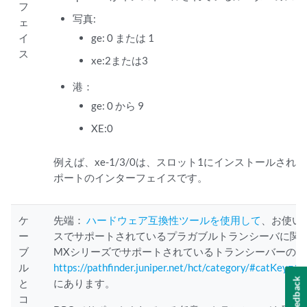
フ
写真:
ェ
イ
ge: 0 または 1
ス
xe:2または3
港：
ge: 0 から 9
XE:0
例えば、xe-1/3/0は、スロット1にインストールされた
ポートのインターフェイスです。
ケ
先端：
ハードウェア互換性ツールを使用して
、お使い
ー
スでサポートされているプラガブルトランシーバに関
ブ
MXシリーズでサポートされているトランシーバーの
ル
https://pathfinder.juniper.net/hct/category/#catKey
Feedback
と
にあります。
コ