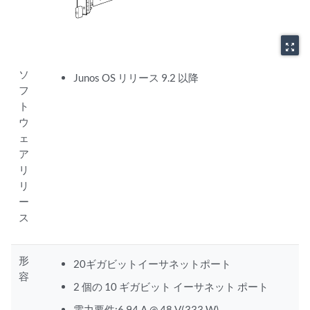
zoom_out_map
ソ
Junos OS リリース 9.2 以降
フ
ト
ウ
ェ
ア
リ
リ
ー
ス
形
20ギガビットイーサネットポート
容
2 個の 10 ギガビット イーサネット ポート
電力要件:6.94 A @ 48 V(333 W)