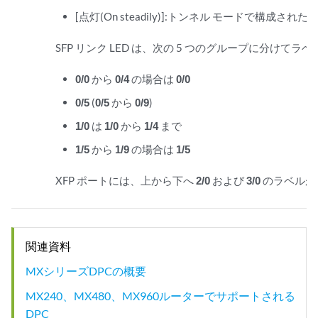
[点灯(On steadily)]:トンネル モードで構成され
SFP リンク LED は、次の 5 つのグループに分けて
0/0
から
0/4
の場合は
0/0
0/5
(
0/5
から
0/9
)
1/0
は
1/0
から
1/4
まで
1/5
から
1/9
の場合は
1/5
XFP ポートには、上から下へ
2/0
および
3/0
のラベルが
関連資料
MXシリーズDPCの概要
MX240、MX480、MX960ルーターでサポートされる
DPC