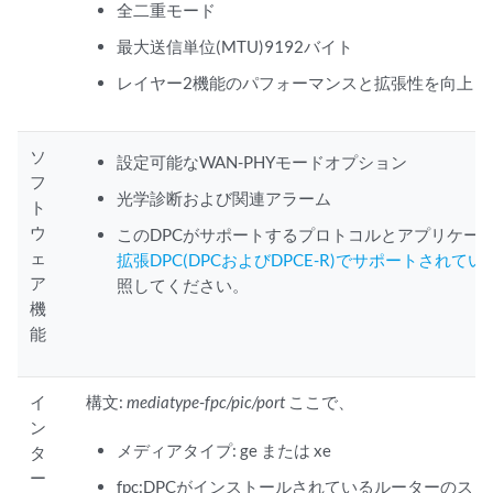
全二重モード
最大送信単位(MTU)9192バイト
レイヤー2機能のパフォーマンスと拡張性を向上させ
ソ
設定可能なWAN-PHYモードオプション
フ
光学診断および関連アラーム
ト
ウ
このDPCがサポートするプロトコルとアプリケー
ェ
拡張DPC(DPCおよびDPCE-R)でサポートされ
ア
照してください。
機
能
イ
構文:
mediatype
-
fpc/pic/port
ここで、
ン
メディアタイプ: ge または xe
タ
ー
fpc:DPCがインストールされているルーターのス