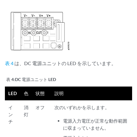
表 4
は、DC 電源ユニットの LED を示しています。
表 4:
DC 電源ユニット LED
LED
色
状態
説明
イ
消
オフ
次のいずれかを示します。
ン
灯
電源入力電圧が正常な動作範囲
チ
に収まっていません。