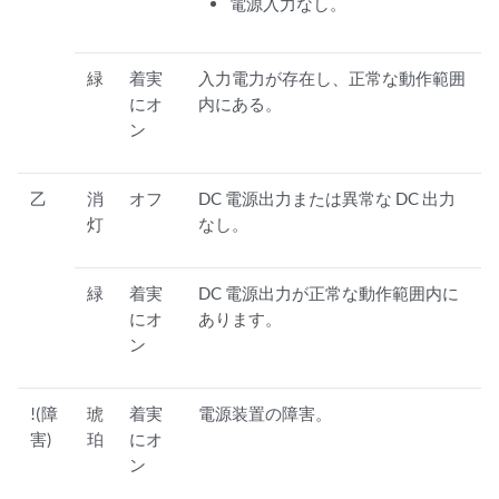
電源入力なし。
緑
着実
入力電力が存在し、正常な動作範囲
にオ
内にある。
ン
乙
消
オフ
DC 電源出力または異常な DC 出力
灯
なし。
緑
着実
DC 電源出力が正常な動作範囲内に
にオ
あります。
ン
!(障
琥
着実
電源装置の障害。
害)
珀
にオ
ン