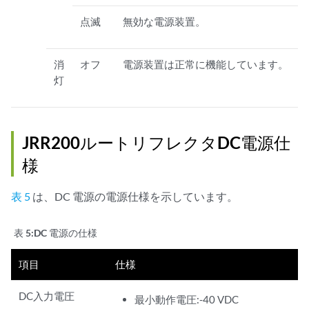
点滅
無効な電源装置。
消
オフ
電源装置は正常に機能しています。
灯
JRR200ルートリフレクタDC電源仕
様
表 5
は、DC 電源の電源仕様を示しています。
表 5:
DC 電源の仕様
項目
仕様
DC入力電圧
最小動作電圧:-40 VDC