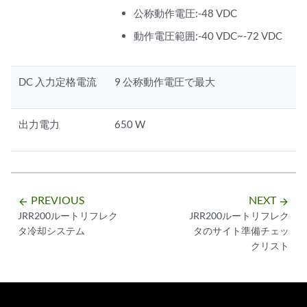
公称動作電圧:-48 VDC
動作電圧範囲:-40 VDC~-72 VDC
DC 入力定格電流
9 公称動作電圧で最大
出力電力
650 W
PREVIOUS
NEXT
arrow_backward
arrow_forward
JRR200ルートリフレク
JRR200ルートリフレク
タ冷却システム
タのサイト準備チェッ
クリスト