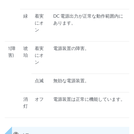
緑
着実
DC 電源出力が正常な動作範囲内に
にオ
あります。
ン
!(障
琥
着実
電源装置の障害。
害)
珀
にオ
ン
点滅
無効な電源装置。
消
オフ
電源装置は正常に機能しています。
灯