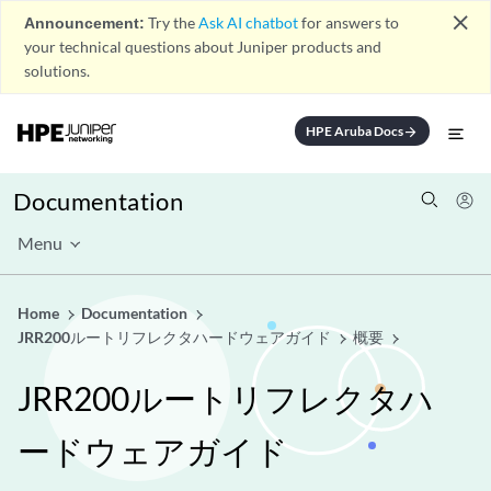
close
Announcement:
Try the
Ask AI chatbot
for answers to
your technical questions about Juniper products and
solutions.
HPE Aruba Docs
arrow_forward
Documentation
Menu
Home
Documentation
JRR200ルートリフレクタハードウェアガイド
概要
JRR200ルートリフレクタハ
ードウェアガイド