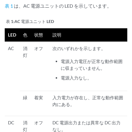
表 1
は、AC 電源ユニットの LED を示しています。
表 1:
AC 電源ユニット LED
LED
色
状態
説明
AC
消
オフ
次のいずれかを示します。
灯
電源入力電圧が正常な動作範囲
に収まっていません。
電源入力なし。
緑
着実
入力電力が存在し、正常な動作範囲
内にある。
DC
消
オフ
DC 電源出力または異常な DC 出力
灯
なし。