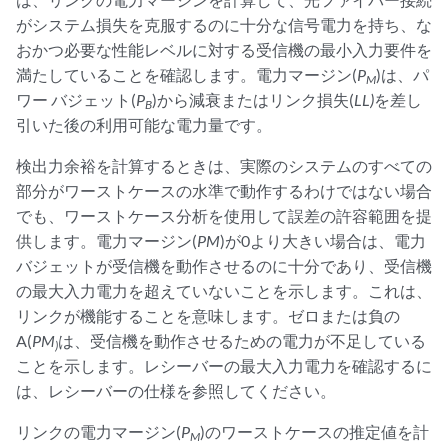
がシステム損失を克服するのに十分な信号電力を持ち、な
おかつ必要な性能レベルに対する受信機の最小入力要件を
満たしていることを確認します。電力マージン(
P
)は、パ
M
ワー バジェット(
P
)から減衰またはリンク損失(
LL)
を差し
B
引いた後の利用可能な電力量です。
検出力余裕を計算するときは、実際のシステムのすべての
部分がワーストケースの水準で動作するわけではない場合
でも、ワーストケース分析を使用して誤差の許容範囲を提
供します。電力マージン(
PM
)が0より大きい場合は、電力
バジェットが受信機を動作させるのに十分であり、受信機
の最大入力電力を超えていないことを示します。これは、
リンクが機能することを意味します。ゼロまたは負の
A(
PM
は、受信機を動作させるための電力が不足している
)
ことを示します。レシーバーの最大入力電力を確認するに
は、レシーバーの仕様を参照してください。
リンクの電力マージン(
P
)のワーストケースの推定値を計
M