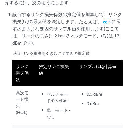
算するには、次のようにします。
該当するリンク損失係数の推定値を加算して、リンク
損失(
LL)
の最大値を決定します。たとえば、
表 5
に示
すさまざまな要因のサンプル値を使用します(ここで
は、リンクの長さは 2 km でマルチモード、(
P
)は 13
B
dBm です)。
表 5:
リンク損失を引き起こす要因の推定値
リンク
推定リンク損失
サンプル(LL)計算値
損失係
値
数
高次モ
マルチモー
0.5 dBm
ード損
ド:0.5 dBm
0 dBm
失
単一モード -
(HOL)
なし