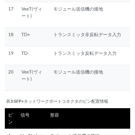
17
VeeT(ヴィ
モジュール送信機の接地
ート)
18
TD+
トランスミッタ非反転データ入力
19
TD-
トランスミッタ反転データ入力
20
VeeT(ヴィ
モジュール送信機の接地
ート)
表3:
SFP+ネットワークポートコネクタのピン配置情報
ピ
信号
形容
ン