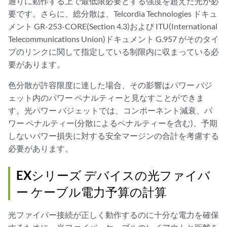
通りに動作する上で最低限必要とする強度を超えた光が必
要です。さらに、総分散は、Telcordia Technologies ドキュ
メント GR-253-CORE(Section 4.3)および ITU(International
Telecommunications Union)ドキュメント G.957 がそのタイ
プのリンクに関して指定している制限内に収まっている必
要があります。
色分散が許容限度に達した場合、その影響はパワー バジ
ェット内のパワー ペナルティーと見なすことができま
す。光パワー バジェットでは、コンポーネント減衰、パ
ワー ペナルティー(分散によるペナルティーを含む)、予期
しないパワー損失に対する安全マージンの合計を考慮する
必要があります。
EXシリーズ デバイスの光ファイバ
ー ケーブル電力予算の計算
光ファイバー接続が正しく動作するのに十分な電力を確保