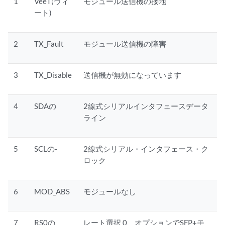
1
VeeT(ヴィ
モジュール送信機の接地
ート)
2
TX_Fault
モジュール送信機の障害
3
TX_Disable
送信機が無効になっています
4
SDAの
2線式シリアルインタフェースデータ
ライン
5
SCLの-
2線式シリアル・インタフェース・ク
ロック
6
MOD_ABS
モジュールなし
7
RS0の
レート選択 0、オプションでSFP+モ