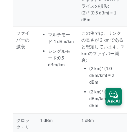
ライスの損失:
(2) * (0.5 dBm) = 1
dBm
ファイ
この例では、リンク
マルチモー
バーの
の長さが 2 km である
ド:1 dBm/km
減衰
と想定しています。2
シングルモ
km のファイバー減
ード:0.5
衰:
dBm/km
(2 km)* (1.0
dBm/km) = 2
dBm
(2 km)* (0.5
dBm/km) = 1
Ask AI
dBm
クロッ
1 dBm
1 dBm
ク・リ