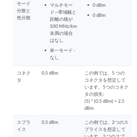
モード
マルチモー
0 dBm
分散と
ド—帯域幅と
0 dBm
色分散
距離の積が
500 MHz/km
未満の場合
はなし
単一モード -
なし
コネク
0.5 dBm
この例では、5 つの
タ
コネクタを想定して
います。5つのコネク
タの損失:
(5) * (0.5 dBm) = 2.5
dBm
スプラ
0.5 dBm
この例では、2つのス
イス
プライスを想定して
います。2 つのスプ