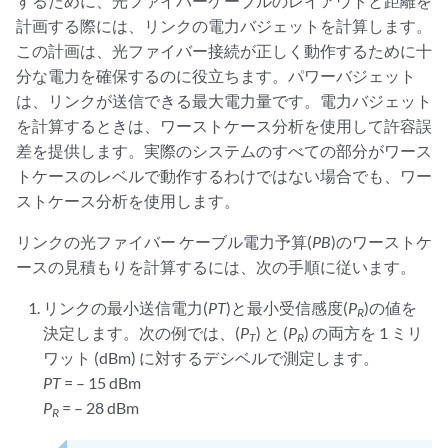
するために、光ファイバーケーブルのレイアウトと距離を
計画する際には、リンクの電力バジェットを計算します。
この計画は、光ファイバー接続が正しく動作するために十
分な電力を確保するのに役立ちます。パワーバジェット
は、リンクが送信できる最大電力量です。電力バジェット
を計算するときは、ワーストケース分析を使用して許容誤
差を提供します。実際のシステムのすべての部分がワース
トケースのレベルで動作するわけではない場合でも、ワー
ストケース分析を使用します。
リンクの光ファイバー ケーブル電力予算(
PB
)のワーストケ
ースの見積もりを計算するには、次の手順に従います。
リンクの最小送信電力(
PT
)と最小受信感度(
P
)の値を
R
決定します。次の例では、(
P
) と (
P
) の両方を 1 ミリ
T
R
ワット (dBm) に対するデシベルで測定します。
PT
= – 15 dBm
P
= – 28 dBm
R