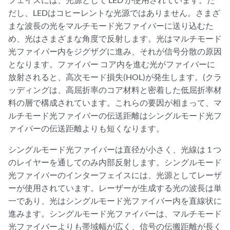
だし、LEDはコヒーレントな光源ではありません。さまざ
まな波長の光をマルチモード光ファイバーに送り込むた
め、光はさまざまな角度で反射します。光はマルチモード
光ファイバー内をジグザグに進み、それが信号分散の原因
となります。ファイバー コア内を進む光がファイバーに
放射されると、高次モード損失(HOL)が発生します。(クラ
ッディングは、高屈折率のコア材料と密着した低屈折率材
料の層で構成されています。これらの要因が相まって、マ
ルチモード光ファイバーの伝送距離はシングルモード光フ
ァイバーの伝送距離よりも短くなります。
シングルモード光ファイバーは直径が小さく、光線は 1 つ
のレイヤーを通してのみ内部反射します。シングルモード
光ファイバーのインターフェイスには、光源としてレーザ
ーが使用されています。レーザーが生成する光の波長は単
一であり、光はシングルモード光ファイバー内を直線状に
進みます。シングルモード光ファイバーは、マルチモード
光ファイバーよりも帯域幅が広く、信号の伝搬距離が長く