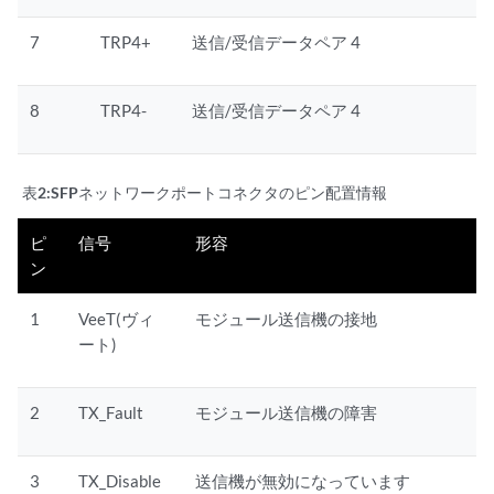
7
TRP4+
送信/受信データペア 4
8
TRP4-
送信/受信データペア 4
表2:
SFPネットワークポートコネクタのピン配置情報
ピ
信号
形容
ン
1
VeeT(ヴィ
モジュール送信機の接地
ート)
2
TX_Fault
モジュール送信機の障害
3
TX_Disable
送信機が無効になっています