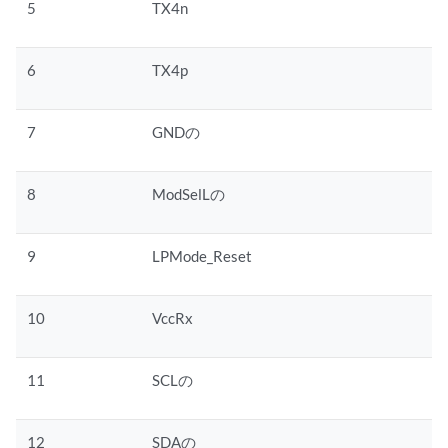
5
TX4n
6
TX4p
7
GNDの
8
ModSelLの
9
LPMode_Reset
10
VccRx
11
SCLの
12
SDAの