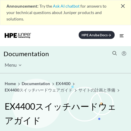
close
Announcement:
Try the
Ask AI chatbot
for answers to
your technical questions about Juniper products and
solutions.
HPE Aruba Docs
arrow_forward
Documentation
Menu
Home
Documentation
EX4400
EX4400スイッチハードウェアガイド
サイトの計画と準備
EX4400スイッチハードウェ
アガイド