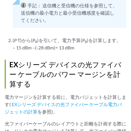
手記：
送信機と受信機の仕様を参照して、
送信機の最小電力と最小受信機感度を確認し
てください。
(
P
T)から(
P
)を引いて、電力予算(
P
)を計算します。
R
B
– 15 dBm –(-28 dBm)= 13 dBm
EXシリーズ デバイスの光ファイバ
ー ケーブルのパワー マージンを計
算する
電力マージンを計算する前に、電力バジェットを計算しま
す(
EXシリーズ デバイスの光ファイバー ケーブル電力バ
ジェットの計算
を参照)。
光ファイバーケーブルのレイアウトと距離を計画する際に
は、リンクの電力マージンを計算して、光ファイバー接続