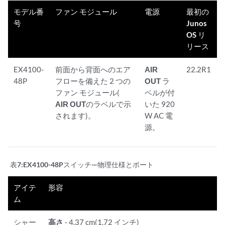
モデル番
ファン モジュール
電源
最初の
号
Junos
OS リ
リース
EX4100-
前面から背面へのエア
AIR
22.2R1
48P
フローを備えた 2 つの
OUT
ラ
ファン モジュール(
ベルが付
AIR OUT
のラベルで示
いた 920
されます)。
W AC 電
源。
表7:
EX4100-48Pスイッチ—物理仕様とポート
アイテ
形容
ム
シャー
高さ
- 4.37 cm(1.72 インチ)