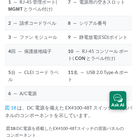
1
—
RJ-45 管理ポート(
7
—
電源用の空きスロット
MGMT
とラベル付け)
2
—
請求コードラベル
8
—
シリアル番号
3
—
ファン モジュール
9
—
静電放電(ESD)ポイント
4
回
—
保護接地端子
10
—
RJ-45 コンソール ポー
ト(
CON
とラベル付け)
5
台
—
CLEI コード ラベ
11
名
—
USB 2.0 Type-A ポー
ル
ト
6
—
A/C電源
Ask AI
図 18
は、DC 電源を備えた EX4100-48T スイッチの背面パ
ネルのコンポーネントを示しています。
図18:
DC電源を搭載したEX4100-48Tスイッチの背面パネルの
コンポーネント