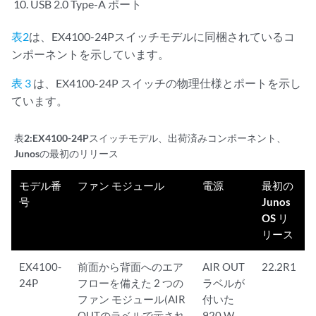
USB 2.0 Type-A ポート
表2
は、EX4100-24Pスイッチモデルに同梱されているコ
ンポーネントを示しています。
表 3
は、EX4100-24P スイッチの物理仕様とポートを示し
ています。
表2:
EX4100-24Pスイッチモデル、出荷済みコンポーネント、
Junosの最初のリリース
モデル番
ファン モジュール
電源
最初の
号
Junos
OS リ
リース
EX4100-
前面から背面へのエア
AIR OUT
22.2R1
24P
フローを備えた 2 つの
ラベルが
ファン モジュール(AIR
付いた
OUTのラベルで示され
920 W