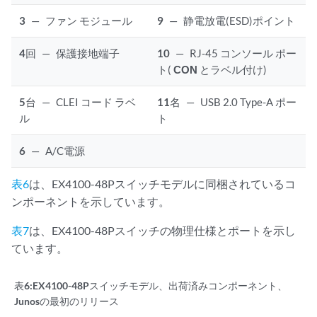
3
—
ファン モジュール
9
—
静電放電(ESD)ポイント
4
回
—
保護接地端子
10
—
RJ-45 コンソール ポー
ト(
CON
とラベル付け)
5
台
—
CLEI コード ラベ
11
名
—
USB 2.0 Type-A ポー
ル
ト
6
—
A/C電源
表6
は、EX4100-48Pスイッチモデルに同梱されているコ
ンポーネントを示しています。
表7
は、EX4100-48Pスイッチの物理仕様とポートを示し
ています。
表6:
EX4100-48Pスイッチモデル、出荷済みコンポーネント、
Junosの最初のリリース