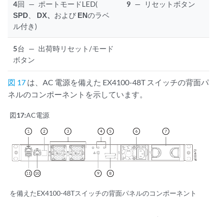
4
回
—
ポートモードLED(
9
—
リセットボタン
SPD
、
DX、
および
EN
のラベ
ル付き)
5
台
—
出荷時リセット/モード
ボタン
図 17
は、AC 電源を備えた EX4100-48T スイッチの背面パ
ネルのコンポーネントを示しています。
図17:
AC電源
を備えたEX4100-48Tスイッチの背面パネルのコンポーネント