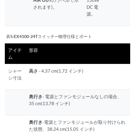
AIR OUT
のラベルで示
150W
されます)。
DC 電
源。
表5:
EX4100-24Tスイッチ—物理仕様とポート
アイテ
形容
ム
シャー
高さ
- 4.37 cm(1.72 インチ)
シ寸法
奥行き
- 電源とファンモジュールなしの場合、
35 cm(13.78 インチ)
奥行き
-電源とファンモジュールが取り付けられ
た状態、38.24 cm(15.05 インチ)