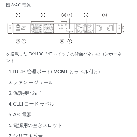
図 8:
AC 電源
を搭載した EX4100-24T スイッチの背面パネルのコンポーネ
ント
RJ-45 管理ポート(
MGMT
とラベル付け)
ファン モジュール
保護接地端子
CLEI コード ラベル
A/C電源
電源用の空きスロット
シリアル番号