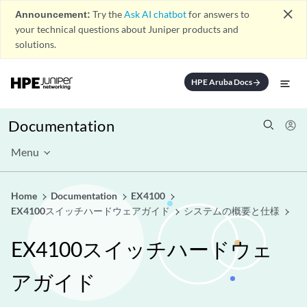
close
Announcement:
Try the
Ask AI chatbot
for answers to
your technical questions about Juniper products and
solutions.
HPE Aruba Docs
arrow_forward
Documentation
Menu
Home
Documentation
EX4100
EX4100スイッチハードウェアガイド
システムの概要と仕様
EX4100スイッチハードウェ
アガイド