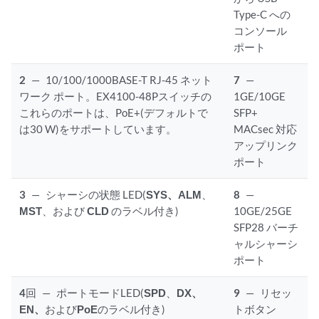
Type-C への
コンソール
ポート
2
—
10/100/1000BASE-T RJ-45 ネット
7
—
ワーク ポート。EX4100-48Pスイッチの
1GE/10GE
これらのポートは、PoE+(デフォルトで
SFP+
は30 W)をサポートしています。
MACsec 対応
アップリンク
ポート
3
—
シャーシの状態 LED(
SYS、
ALM
、
8
—
MST
、および
CLD
のラベル付き)
10GE/25GE
SFP28 バーチ
ャルシャーシ
ポート
4
回
—
ポートモードLED(
SPD
、
DX、
9
—
リセッ
EN、
および
PoE
のラベル付き)
トボタン