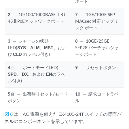
ポート
2
—
10/100/1000BASE-T RJ-
7
—
1GE/10GE SFP+
45非PoEネットワークポート
MACsec 対応アップリ
ンク ポート
3
—
シャーシの状態
8
—
10GE/25GE
LED(
SYS、
ALM
、
MST
、およ
SFP28 バーチャルシャ
び
CLD
のラベル付き)
ーシポート
4
回
—
ポートモードLED(
9
—
リセットボタン
SPD
、
DX、
および
EN
のラベ
ル付き)
5
台
—
出荷時リセット/モード
10
—
請求コードラベ
ボタン
ル
図 8
は、AC 電源を備えた EX4100-24T スイッチの背面パ
ネルのコンポーネントを示しています。