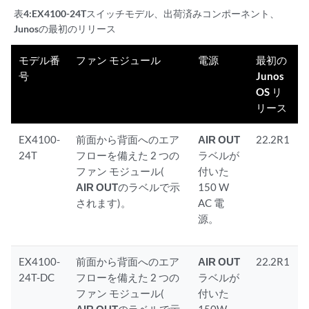
表4:
EX4100-24Tスイッチモデル、出荷済みコンポーネント、
Junosの最初のリリース
モデル番
ファン モジュール
電源
最初の
号
Junos
OS リ
リース
EX4100-
前面から背面へのエア
AIR OUT
22.2R1
24T
フローを備えた 2 つの
ラベルが
ファン モジュール(
付いた
AIR OUT
のラベルで示
150 W
されます)。
AC 電
源。
EX4100-
前面から背面へのエア
AIR OUT
22.2R1
24T-DC
フローを備えた 2 つの
ラベルが
ファン モジュール(
付いた