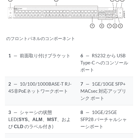
のフロントパネルのコンポーネント
1
—
前面取り付けブラケット
6
—
RS232 から USB
Type-C へのコンソール
ポート
2
—
10/100/1000BASE-T RJ-
7
—
1GE/10GE SFP+
45非PoEネットワークポート
MACsec 対応アップリ
ンク ポート
3
—
シャーシの状態
8
—
10GE/25GE
LED(
SYS、
ALM
、
MST
、およ
SFP28 バーチャルシャ
び
CLD
のラベル付き)
ーシポート